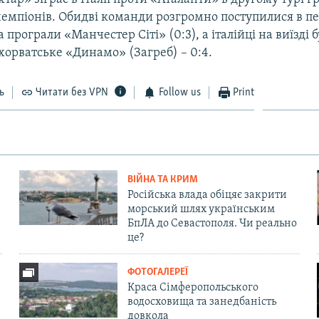
чемпіонів. Обидві команди розгромно поступилися в п
 програли «Манчестер Сіті» (0:3), а італійці на виїзді 
хорватське «Динамо» (Загреб) – 0:4.
ь
Читати без VPN
Follow us
Print
ВІЙНА ТА КРИМ
Російська влада обіцяє закрити
морський шлях українським
БпЛА до Севастополя. Чи реально
це?
ФОТОГАЛЕРЕЇ
Краса Сімферопольського
водосховища та занедбаність
довкола