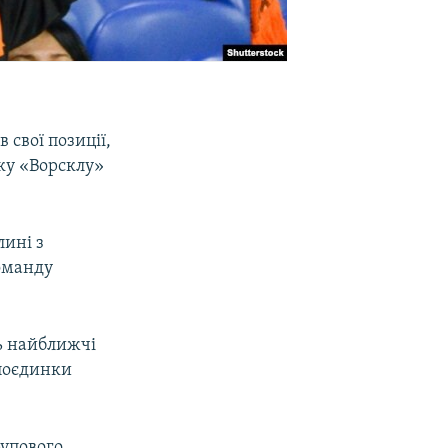
свої позиції,
ьку «Ворсклу»
лині з
команду
ть найближчі
 поєдинки
рупового