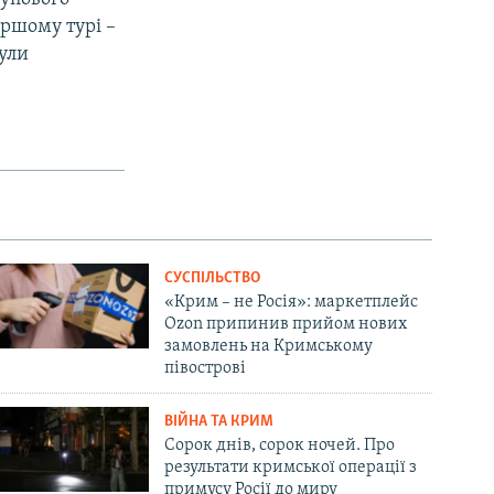
ершому турі –
були
СУСПІЛЬСТВО
«Крим – не Росія»: маркетплейс
Ozon припинив прийом нових
замовлень на Кримському
півострові
ВІЙНА ТА КРИМ
Сорок днів, сорок ночей. Про
результати кримської операції з
примусу Росії до миру