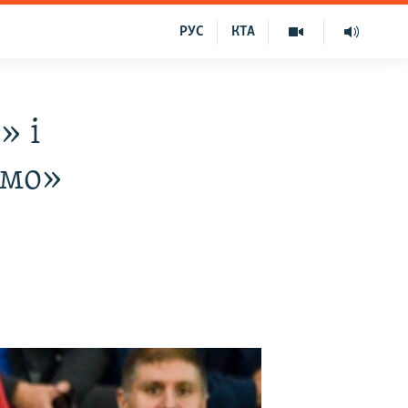
РУС
КТА
» і
амо»