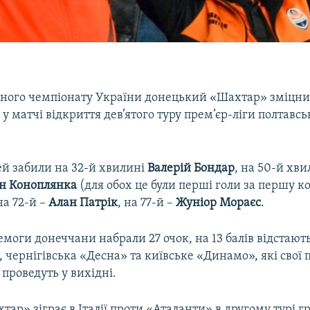
ьного чемпіонату України донецький «Шахтар» зміцнив 
 матчі відкриття дев’ятого туру прем’єр-ліги полтавс
ей забили на 32-й хвилині
Валерій Бондар
, на 50-й хви
н Коноплянка
(для обох це були перші голи за першу 
на 72-й –
Алан Патрік
, на 77-й –
Жуніор Мораєс
.
ремоги донеччани набрали 27 очок, на 13 балів відстаю
, чернігівська «Десна» та київське «Динамо», які свої
 проведуть у вихідні.
тар» зіграє в Італії проти «Аталанти» в другому турі г