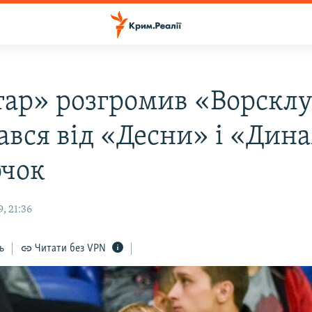
ар» розгромив «Ворсклу
вався від «Десни» і «Дин
очок
, 21:36
ь
Читати без VPN