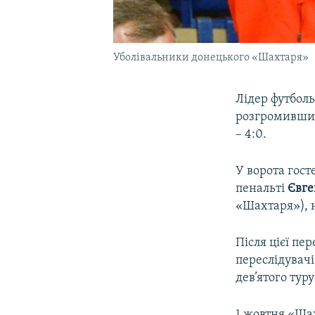
Уболівальники донецького «Шахтаря»
Лідер футбол
розгромивши у
– 4:0.
У ворота гост
пенальті
Євге
«Шахтаря»), 
Після цієї пе
переслідувачі
дев’ятого туру
1 жовтня «Шах