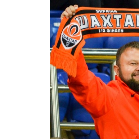
ВІДЕОУРОКИ «ELIFBE»
СВІДЧЕННЯ ОКУПАЦІЇ
УКРАЇНСЬКА ПРОБЛЕМА КРИМУ
ІНФОГРАФІКА