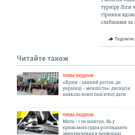
турніру Ліги 
гірники вдома
слабшими за 
Поділитис
Читайте також
ПРАВА ЛЮДИНИ
«Крим – єдиний регіон, де
українці – меншість»: дискусія
навколо нової пам'ятної дати
ПРАВА ЛЮДИНИ
Мить – і ти шпигун. Як у
кримських судах розглядають
звинувачення в держзраді