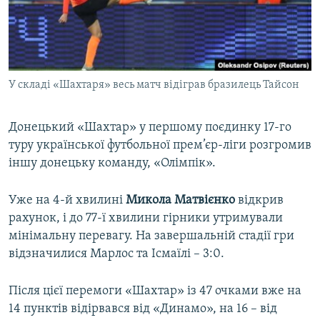
ВІДЕОУРОКИ «ELIFBE»
Русский
СВІДЧЕННЯ ОКУПАЦІЇ
Qırımtatar
УКРАЇНСЬКА ПРОБЛЕМА КРИМУ
У складі «Шахтаря» весь матч відіграв бразилець Тайсон
ДОЛУЧАЙСЯ!
ІНФОГРАФІКА
Донецький «Шахтар» у першому поєдинку 17-го
туру української футбольної прем’єр-ліги розгромив
Усі сайти RFE/RL
іншу донецьку команду, «Олімпік».
Уже на 4-й хвилині
Микола Матвієнко
відкрив
рахунок, і до 77-ї хвилини гірники утримували
мінімальну перевагу. На завершальній стадії гри
відзначилися Марлос та Ісмаїлі – 3:0.
Після цієї перемоги «Шахтар» із 47 очками вже на
14 пунктів відірвався від «Динамо», на 16 – від