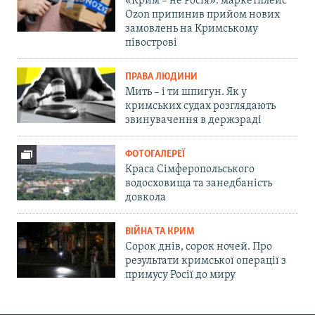
«Крим – не Росія»: маркетплейс
Ozon припинив прийом нових
замовлень на Кримському
півострові
ПРАВА ЛЮДИНИ
Мить – і ти шпигун. Як у
кримських судах розглядають
звинувачення в держзраді
ФОТОГАЛЕРЕЇ
Краса Сімферопольського
водосховища та занедбаність
довкола
ВІЙНА ТА КРИМ
Сорок днів, сорок ночей. Про
результати кримської операції з
примусу Росії до миру