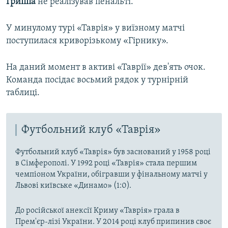
Гриппа
не реалізував пенальті.
У минулому турі «Таврія» у виїзному матчі
поступилася криворізькому «Гірнику».
На даний момент в активі «Таврії» дев'ять очок.
Команда посідає восьмий рядок у турнірній
таблиці.
Футбольний клуб «Таврія»
Футбольний клуб «Таврія» був заснований у 1958 році
в Сімферополі. У 1992 році «Таврія» стала першим
чемпіоном України, обігравши у фінальному матчі у
Львові київське «Динамо» (1:0).
До російської анексії Криму «Таврія» грала в
Прем'єр-лізі України. У 2014 році клуб припинив своє