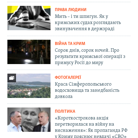
ПРАВА ЛЮДИНИ
Мить – і ти шпигун. Як у
кримських судах розглядають
звинувачення в держзраді
ВІЙНА ТА КРИМ
Сорок днів, сорок ночей. Про
результати кримської операції з
примусу Росії до миру
ФОТОГАЛЕРЕЇ
Краса Сімферопольського
водосховища та занедбаність
довкола
ПОЛІТИКА
«Короткострокова акція
перетворилася на війну на
виснаження»: Як пропаганда РФ
у Криму пояснює невдачі «СВО»