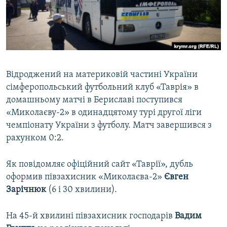
ВІДЕОУРОКИ «ELIFBE»
Русский
СВІДЧЕННЯ ОКУПАЦІЇ
Qırımtatar
УКРАЇНСЬКА ПРОБЛЕМА КРИМУ
ДОЛУЧАЙСЯ!
ІНФОГРАФІКА
Відроджений на материковій частині України
сімферопольський футбольний клуб «Таврія» в
домашньому матчі в Бериславі поступився
Усі сайти RFE/RL
«Миколаєву-2» в одинадцятому турі другої ліги
чемпіонату України з футболу. Матч завершився з
рахунком 0:2.
Як повідомляє офіційний сайт «Таврії», дубль
оформив півзахисник «Миколаєва-2»
Євген
Зарічнюк
(6 і 30 хвилини).
На 45-й хвилині півзахисник господарів
Вадим