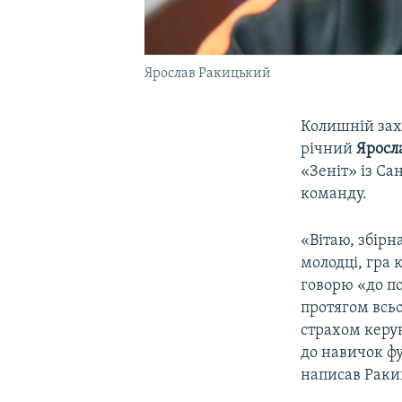
Ярослав Ракицький
Колишній зах
річний
Яросл
«Зеніт» із Са
команду.
«Вітаю, збірн
молодці, гра 
говорю «до по
протягом всьо
страхом керу
до навичок фу
написав Раки