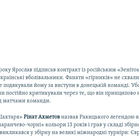
 року Ярослав підписав контракт із російським «Зеніто
українські вболівальники. Фанати «гірників» не схвал
ле подякували йому за виступи в донецькій команді. У
ни постійно критикували через те, що він принципово н
д матчами команди.
Шахтаря»
Рінат Ахметов
назвав Ракицького легендою кл
ранчево-чорні» кольори 13 років і грав у складі збірн
 викликався у збірну на великі міжнародні турніри: Євр