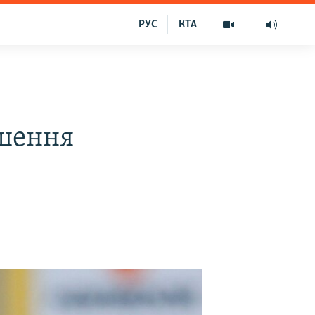
РУС
КТА
»
ршення