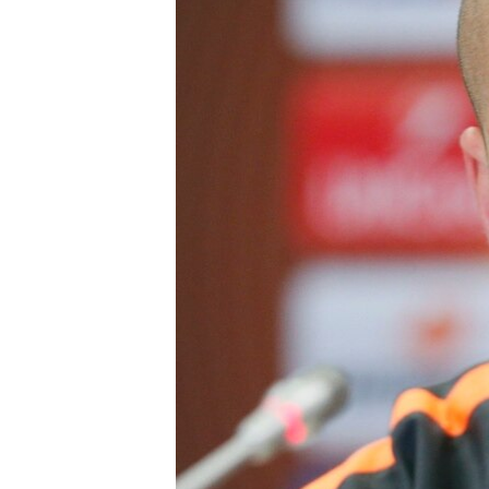
ВІДЕОУРОКИ «ELIFBE»
СВІДЧЕННЯ ОКУПАЦІЇ
УКРАЇНСЬКА ПРОБЛЕМА КРИМУ
ІНФОГРАФІКА