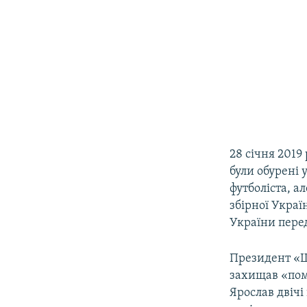
28 січня 2019
були обурені 
футболіста, а
збірної Украї
України пере
Президент «
захищав «пома
Ярослав двічі