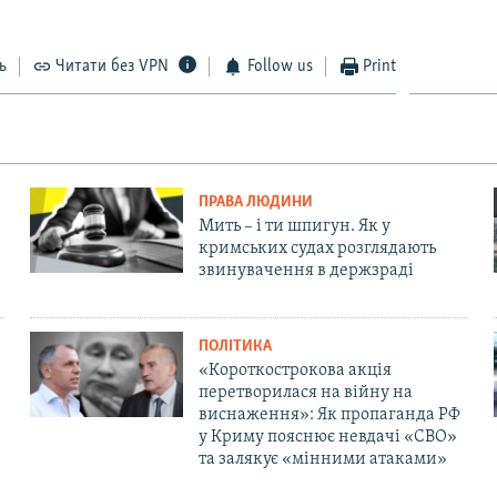
ь
Читати без VPN
Follow us
Print
ПРАВА ЛЮДИНИ
Мить – і ти шпигун. Як у
кримських судах розглядають
звинувачення в держзраді
ПОЛІТИКА
«Короткострокова акція
перетворилася на війну на
виснаження»: Як пропаганда РФ
у Криму пояснює невдачі «СВО»
та залякує «мінними атаками»