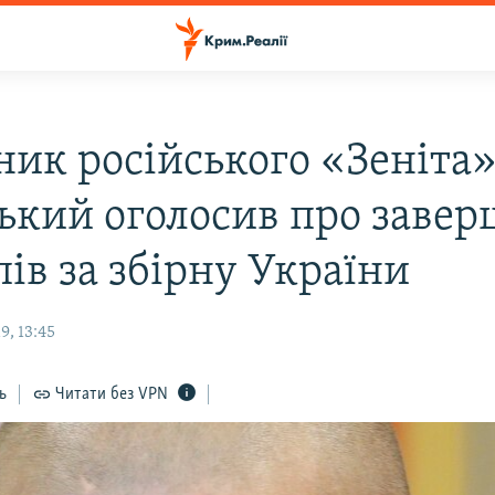
ник російського «Зеніта
ький оголосив про заве
ів за збірну України
9, 13:45
ь
Читати без VPN