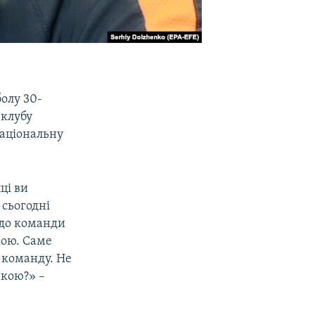
олу 30-
 клубу
національну
ці ви
 сьогодні
 до команди
кою. Саме
 команду. Не
икою?» –