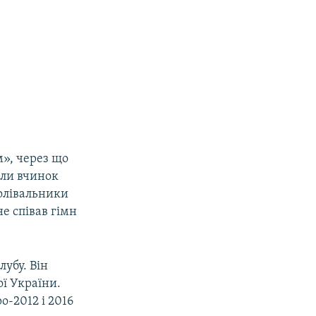
м», через що
или вчинок
болівальники
е співав гімн
убу. Він
ої України.
о-2012 і 2016