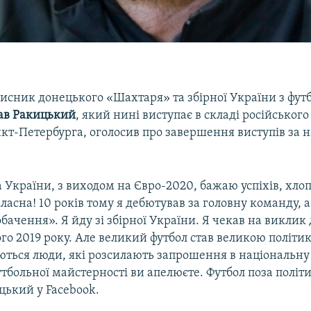
исник донецького «Шахтаря» та збірної України з футб
ав Ракицький
, який нині виступає в складі російського
нкт-Петербурга, оголосив про завершення виступів за 
а України, з виходом на Євро-2020, бажаю успіхів, хлоп
класна! 10 років тому я дебютував за головну команду, а
бачення». Я йду зі збірної України. Я чекав на виклик
го 2019 року. Але великий футбол став великою політи
ються люди, які розсилають запрошення в національну
тбольної майстерності ви апелюєте. Футбол поза політ
цький у Facebook.