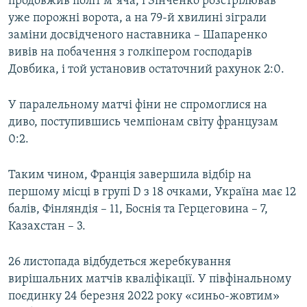
продовжив політ мʼяча, і Зінченко розстрілював
уже порожні ворота, а на 79-й хвилині зіграли
заміни досвідченого наставника – Шапаренко
вивів на побачення з голкіпером господарів
Довбика, і той установив остаточний рахунок 2:0.
У паралельному матчі фіни не спромоглися на
диво, поступившись чемпіонам світу французам
0:2.
Таким чином, Франція завершила відбір на
першому місці в групі D з 18 очками, Україна має 12
балів, Фінляндія – 11, Боснія та Герцеговина – 7,
Казахстан – 3.
26 листопада відбудеться жеребкування
вирішальних матчів кваліфікації. У півфінальному
поєдинку 24 березня 2022 року «синьо-жовтим»