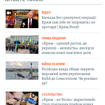
ВІДЕО
Блокада без сухопутної операції:
Крим сам себе не заправить і не
прогодує | Крим.Реалії
ПРАВА ЛЮДИНИ
«Крим – єдиний регіон, де
українці – меншість»: дискусія
навколо нової пам'ятної дати
ВІЙНА ТА КРИМ
Російська влада обіцяє закрити
морський шлях українським
БпЛА до Севастополя. Чи реально
це?
СУСПІЛЬСТВО
«Крим – не Росія»: маркетплейс
Ozon припинив прийом нових