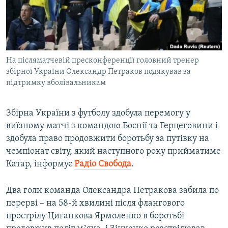
ВІДЕОУРОКИ «ELIFBE»
Русский
СВІДЧЕННЯ ОКУПАЦІЇ
Qırımtatar
УКРАЇНСЬКА ПРОБЛЕМА КРИМУ
На післяматчевій пресконференції головний тренер
ДОЛУЧАЙСЯ!
ІНФОГРАФІКА
збірної України Олександр Петраков подякував за
підтримку вболівальникам
Усі сайти RFE/RL
Збірна України з футболу здобула перемогу у
виїзному матчі з командою Боснії та Герцеговини і
здобула право продовжити боротьбу за путівку на
чемпіонат світу, який наступного року прийматиме
Катар, інформує
Радіо Свобода
.
Два голи команда Олександра Петракова забила по
перерві – на 58-й хвилині після флангового
прострілу Циганкова Ярмоленко в боротьбі