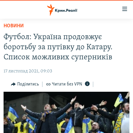
Доступність
посилання
Перейти
НОВИНИ
до
НОВИНИ
Футбол: Україна продовжує
основного
ВОДА.КРИМ
матеріалу
боротьбу за путівку до Катару.
ВІДЕО ТА ФОТО
Перейти
Список можливих суперників
до
ПОЛІТИКА
основної
17 листопад 2021, 09:03
БЛОГИ
навігації
Перейти
Поділитись
Читати без VPN
ПОГЛЯД
до
ІНТЕРВ'Ю
пошуку
ВСЕ ЗА ДЕНЬ
СПЕЦПРОЕКТИ
ЯК ОБІЙТИ БЛОКУВАННЯ
ДЕПОРТАЦІЯ