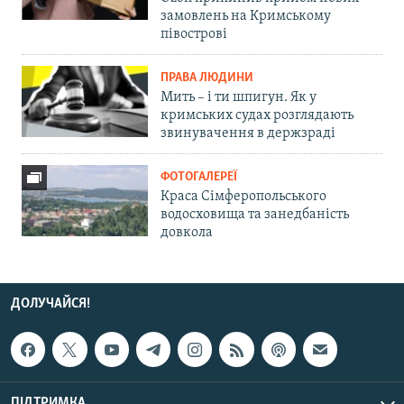
замовлень на Кримському
півострові
ПРАВА ЛЮДИНИ
Мить – і ти шпигун. Як у
кримських судах розглядають
звинувачення в держзраді
ФОТОГАЛЕРЕЇ
Краса Сімферопольського
водосховища та занедбаність
довкола
ДОЛУЧАЙСЯ!
ПІДТРИМКА