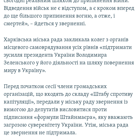
сьогодні реальним шляхом до припинення війни.
Відведення військ не є відступом, а є кроком вперед
до ще більшого припинення вогню, а отже, і
смертей», – йдеться у зверненні.
Харківська міська рада закликала колег з органів
місцевого самоврядування усіх рівнів «підтримати
зусилля президента України Володимира
Зеленського у його діяльності на шляху повернення
миру в Україну».
Перед початком сесії члени громадських
організацій, що входять до складу «Штабу спротиву
капітуляції», передали у міську раду звернення із
вимогою до депутатів висловитися проти
підписання «формули Штайнмаєра», яку вважають
загрозою суверенітету України. Утім, міська рада
це звернення не підтримала.