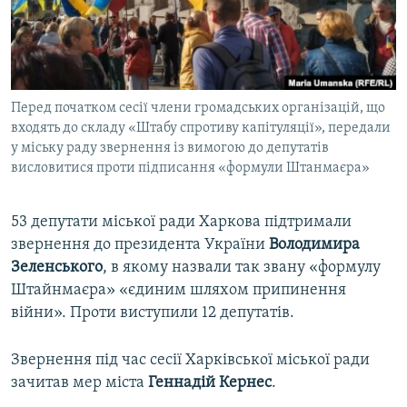
ВІДЕОУРОКИ «ELIFBE»
Русский
СВІДЧЕННЯ ОКУПАЦІЇ
Qırımtatar
УКРАЇНСЬКА ПРОБЛЕМА КРИМУ
Перед початком сесії члени громадських організацій, що
ДОЛУЧАЙСЯ!
ІНФОГРАФІКА
входять до складу «Штабу спротиву капітуляції», передали
у міську раду звернення із вимогою до депутатів
висловитися проти підписання «формули Штанмаєра»
Усі сайти RFE/RL
53 депутати міської ради Харкова підтримали
звернення до президента України
Володимира
Зеленського
, в якому назвали так звану «формулу
Штайнмаєра» «єдиним шляхом припинення
війни». Проти виступили 12 депутатів.
Звернення під час сесії Харківської міської ради
зачитав мер міста
Геннадій Кернес
.