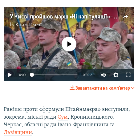
У Києві пройшов марш «Ні капітуляції» – відео
by
Крим.Реалії
No media source currently available
0:00
0:02:21
Завантажити на комп'ютер
Раніше проти «формули Штайнмаєра» виступили,
зокрема, міські ради
Сум
, Кропивницького,
Черкас, обласні ради Івано-Франківщини та
Львівщини
.