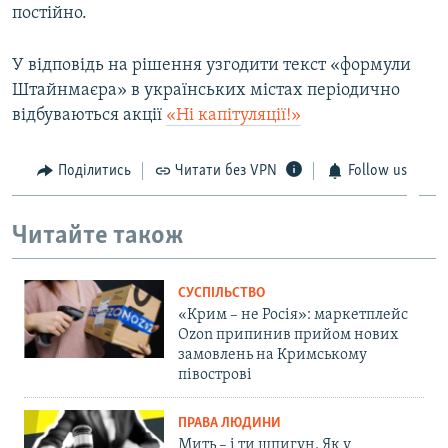
постійно.
У відповідь на рішення узгодити текст «формули
Штайнмаєра» в українських містах періодично
відбуваються акції
«Ні капітуляції!»
Поділитись
Читати без VPN
Follow us
Читайте також
СУСПІЛЬСТВО
«Крим – не Росія»: маркетплейс
Ozon припинив прийом нових
замовлень на Кримському
півострові
ПРАВА ЛЮДИНИ
Мить – і ти шпигун. Як у