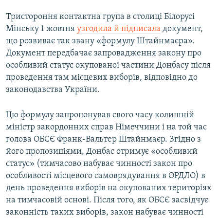
Тристороння контактна група в столиці Білорусі
Мінську 1 жовтня
узгодила й підписала
документ,
що розвиває так звану «формулу Штайнмаєра».
Документ передбачає запровадження закону про
особливий статус окупованої частини Донбасу після
проведення там місцевих виборів, відповідно до
законодавства України.
Цю формулу запропонував свого часу колишній
міністр закордонних справ Німеччини і на той час
голова ОБСЄ Франк-Вальтер Штайнмаєр. Згідно з
його пропозиціями, Донбас отримує «особливий
статус» (тимчасово набуває чинності закон про
особливості місцевого самоврядування в ОРДЛО) в
день проведення виборів на окупованих територіях
на тимчасовій основі. Після того, як ОБСЄ засвідчує
законність таких виборів, закон набуває чинності