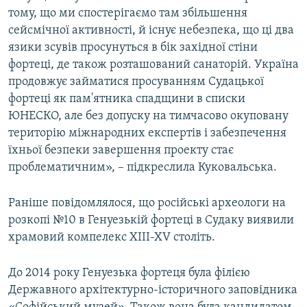
тому, що ми спостерігаємо там збільшення
сейсмічної активності, й існує небезпека, що ці два
язики зсувів просунуться в бік західної стіни
фортеці, де також розташований санаторій. Україна
продовжує займатися просуванням Судацької
фортеці як пам'ятника спадщини в списки
ЮНЕСКО, але без допуску на тимчасово окуповану
територію міжнародних експертів і забезпечення
їхньої безпеки завершення проекту стає
проблематичним», – підкреслила Куковальська.
Раніше повідомлялося, що російські археологи на
розкопі №10 в Генуезькій фортеці в Судаку виявили
храмовий компелекс XIII-XV століть.
До 2014 року Генуезька фортеця була філією
Державного архітектурно-історичного заповідника