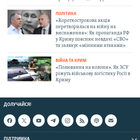
ПОЛІТИКА
«Короткострокова акція
перетворилася на війну на
виснаження»: Як пропаганда РФ
у Криму пояснює невдачі «СВО»
та залякує «мінними атаками»
ВІЙНА ТА КРИМ
«Полювання на колони». Як ЗСУ
ріжуть військову логістику Росії в
Криму
ДОЛУЧАЙСЯ!
ПІДТРИМКА