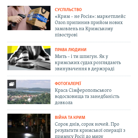
СУСПІЛЬСТВО
«Крим – не Росія»: маркетплейс
Ozon припинив прийом нових
замовлень на Кримському
півострові
ПРАВА ЛЮДИНИ
Мить – і ти шпигун. Як у
кримських судах розглядають
звинувачення в держзраді
ФОТОГАЛЕРЕЇ
Краса Сімферопольського
водосховища та занедбаність
довкола
ВІЙНА ТА КРИМ
Сорок днів, сорок ночей. Про
результати кримської операції з
примусу Росії до миру