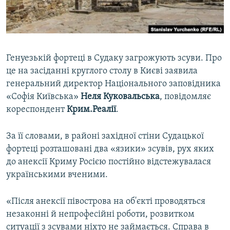
ВІДЕОУРОКИ «ELIFBE»
Русский
СВІДЧЕННЯ ОКУПАЦІЇ
Qırımtatar
УКРАЇНСЬКА ПРОБЛЕМА КРИМУ
Генуезькій фортеці в Судаку загрожують зсуви. Про
ДОЛУЧАЙСЯ!
ІНФОГРАФІКА
це на засіданні круглого столу в Києві заявила
генеральний директор Національного заповідника
«Софія Київська»
Неля Куковальська
, повідомляє
кореспондент
Крим.Реалії
.
Усі сайти RFE/RL
За її словами, в районі західної стіни Судацької
фортеці розташовані два «язики» зсувів, рух яких
до анексії Криму Росією постійно відстежувалася
українськими вченими.
«Після анексії півострова на об'єкті проводяться
незаконні й непрофесійні роботи, розвитком
ситуації з зсувами ніхто не займається. Справа в