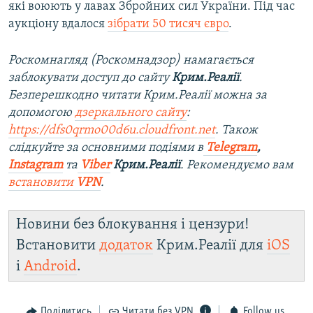
які воюють у лавах Збройних сил України. Під час
аукціону вдалося
зібрати 50 тисяч євро
.
Роскомнагляд (Роскомнадзор) намагається
заблокувати доступ до сайту
Крим.Реалії
.
Безперешкодно читати Крим.Реалії можна за
допомогою
дзеркального сайту
:
https://dfs0qrmo00d6u.cloudfront.net
. Також
слідкуйте за основними подіями в
Telegram
,
Instagram
та
Viber
Крим.Реалії
. Рекомендуємо вам
встановити
VPN
.
Новини без блокування і цензури!
Встановити
додаток
Крим.Реалії для
iOS
і
Android
.
Поділитись
Читати без VPN
Follow us