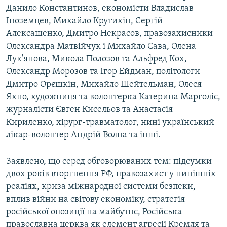
Данило Константинов, економісти Владислав
ВІДЕОУРОКИ «ELIFBE»
Русский
Іноземцев, Михайло Крутихін, Сергій
СВІДЧЕННЯ ОКУПАЦІЇ
Алексашенко, Дмитро Некрасов, правозахисники
Qırımtatar
Олександра Матвійчук і Михайло Сава, Олена
УКРАЇНСЬКА ПРОБЛЕМА КРИМУ
Лук'янова, Микола Полозов та Альфред Кох,
ДОЛУЧАЙСЯ!
ІНФОГРАФІКА
Олександр Морозов та Ігор Ейдман, політологи
Дмитро Орєшкін, Михайло Шейтельман, Олеся
Яхно, художниця та волонтерка Катерина Марголіс,
журналісти Євген Кисельов та Анастасія
Усі сайти RFE/RL
Кириленко, хірург-травматолог, нині український
лікар-волонтер Андрій Волна та інші.
Заявлено, що серед обговорюваних тем: підсумки
двох років вторгнення РФ, правозахист у нинішніх
реаліях, криза міжнародної системи безпеки,
вплив війни на світову економіку, стратегія
російської опозиції на майбутнє, Російська
православна церква як елемент агресії Кремля та