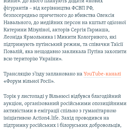
війни». До нього планують додати «нових
фігурантів – від керівництва ФСВП РФ,
безпосередньо причетного до вбивства Олексія
Навального, до медійних персон на кшталт одіозної
Катерини Мізуліної, акторів Сергія Гармаша,
Леоніда Ярмольника і Микити Кологривого, які
підтримують путінський режим, та співачки Таїсії
Повалій, яка нещодавно закликала Путіна захопити
всю територію України».
Трансляцію з'їзду заплановано на
YouTube-каналі
«Форум вільної Росії».
Торік у листопаді у Вільнюсі відбувся благодійний
аукціон, організований російськими опозиційними
активістами в еміграції спільно з гуманітарною
ініціативою Action4.life. Захід проводився на
підтримку російських і білоруських добровольців,