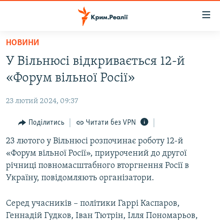
Доступність
посилання
Перейти
НОВИНИ
до
НОВИНИ
У Вільнюсі відкривається 12-й
основного
ВОДА.КРИМ
матеріалу
«Форум вільної Росії»
ВІДЕО ТА ФОТО
Перейти
до
23 лютий 2024, 09:37
ПОЛІТИКА
основної
БЛОГИ
Поділитись
Читати без VPN
навігації
Перейти
ПОГЛЯД
23 лютого у Вільнюсі розпочинає роботу 12-й
до
«Форум вільної Росії», приурочений до другої
ІНТЕРВ'Ю
пошуку
річниці повномасштабного вторгнення Росії в
ВСЕ ЗА ДЕНЬ
Україну, повідомляють організатори.
СПЕЦПРОЕКТИ
Серед учасників – політики Гаррі Каспаров,
ЯК ОБІЙТИ БЛОКУВАННЯ
ДЕПОРТАЦІЯ
Геннадій Гудков, Іван Тютрін, Ілля Пономарьов,