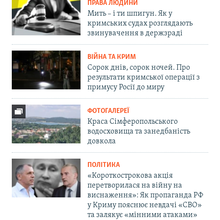
ПРАВА ЛЮДИНИ
Мить – і ти шпигун. Як у
кримських судах розглядають
звинувачення в держзраді
ВІЙНА ТА КРИМ
Сорок днів, сорок ночей. Про
результати кримської операції з
примусу Росії до миру
ФОТОГАЛЕРЕЇ
Краса Сімферопольського
водосховища та занедбаність
довкола
ПОЛІТИКА
«Короткострокова акція
перетворилася на війну на
виснаження»: Як пропаганда РФ
у Криму пояснює невдачі «СВО»
та залякує «мінними атаками»