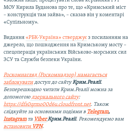
«Можна лише процитувати слова керівника ГУР
МОУ Кирила Буданова про те, що «Кримський міст
– конструкція там зайва», – сказав він у коментарі
«Супільному».
Видання
«РБК-Україна» стверджує
з посиланням на
джерело, що пошкодження на Кримському мосту –
спецоперація українських Військово-морських сил
ЗСУ та Служби безпеки України.
Роскомнагляд (Роскомнадзор) намагається
заблокувати
доступ до сайту
Крим.Реалії
.
Безперешкодно читати Крим.Реалії можна за
допомогою
дзеркального сайту
:
https://dfs0qrmo00d6u.cloudfront.net
. Також
слідкуйте за основними подіями в
Telegram
,
Instagram
та
Viber
Крим.Реалії
. Рекомендуємо вам
встановити
VPN
.