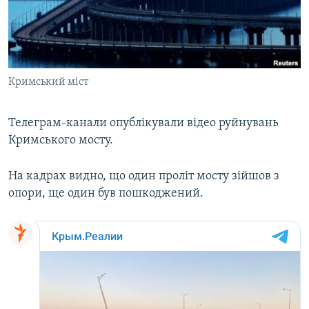
ВІДЕОУРОКИ «ELIFBE»
Русский
СВІДЧЕННЯ ОКУПАЦІЇ
Qırımtatar
УКРАЇНСЬКА ПРОБЛЕМА КРИМУ
Кримський міст
ДОЛУЧАЙСЯ!
ІНФОГРАФІКА
Телеграм-канали опублікували відео руйнувань
Кримського мосту.
Усі сайти RFE/RL
На кадрах видно, що один проліт мосту зійшов з
опори, ще один був пошкоджений.