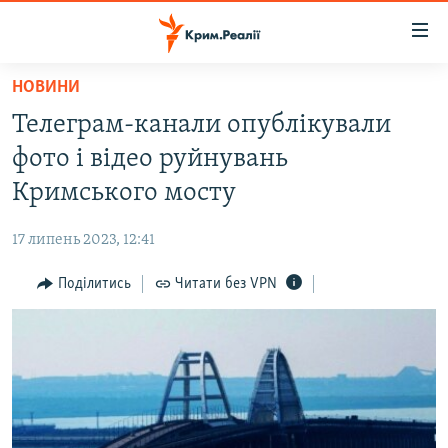
Доступність
посилання
Перейти
НОВИНИ
до
НОВИНИ
Телеграм-канали опублікували
основного
ВОДА.КРИМ
матеріалу
фото і відео руйнувань
ВІДЕО ТА ФОТО
Перейти
Кримського мосту
до
ПОЛІТИКА
основної
17 липень 2023, 12:41
БЛОГИ
навігації
Перейти
Поділитись
Читати без VPN
ПОГЛЯД
до
ІНТЕРВ'Ю
пошуку
ВСЕ ЗА ДЕНЬ
СПЕЦПРОЕКТИ
ЯК ОБІЙТИ БЛОКУВАННЯ
ДЕПОРТАЦІЯ