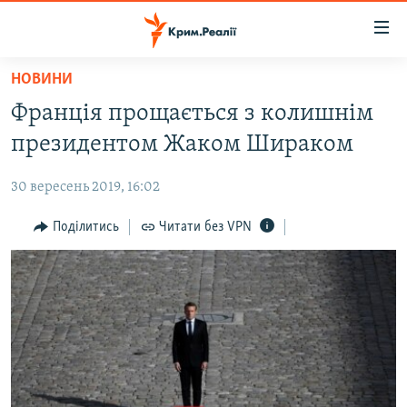
Доступність
посилання
Перейти
НОВИНИ
до
НОВИНИ
Франція прощається з колишнім
основного
ВОДА.КРИМ
матеріалу
президентом Жаком Шираком
ВІДЕО ТА ФОТО
Перейти
до
30 вересень 2019, 16:02
ПОЛІТИКА
основної
БЛОГИ
Поділитись
Читати без VPN
навігації
Перейти
ПОГЛЯД
до
ІНТЕРВ'Ю
пошуку
ВСЕ ЗА ДЕНЬ
СПЕЦПРОЕКТИ
ЯК ОБІЙТИ БЛОКУВАННЯ
ДЕПОРТАЦІЯ