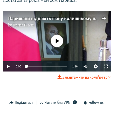
протягом 18 років – мером Парижа.
Парижани віддають шану колишньому президентові Франції Жаку Шираку – відео
by
Крим.Реалії
No media source currently available
0:00
1:16
Завантажити на комп'ютер
Поділитись
Читати без VPN
Follow us