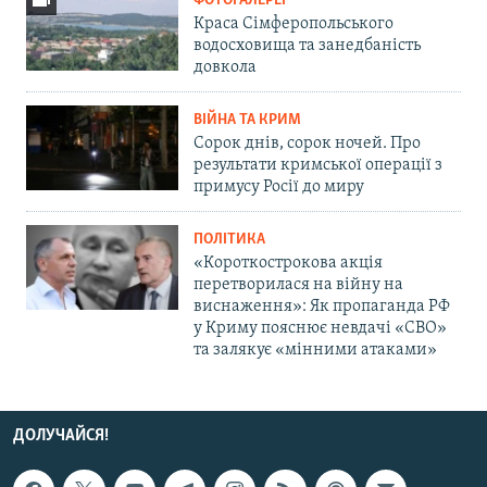
ФОТОГАЛЕРЕЇ
Краса Сімферопольського
водосховища та занедбаність
довкола
ВІЙНА ТА КРИМ
Сорок днів, сорок ночей. Про
результати кримської операції з
примусу Росії до миру
ПОЛІТИКА
«Короткострокова акція
перетворилася на війну на
виснаження»: Як пропаганда РФ
у Криму пояснює невдачі «СВО»
та залякує «мінними атаками»
ДОЛУЧАЙСЯ!