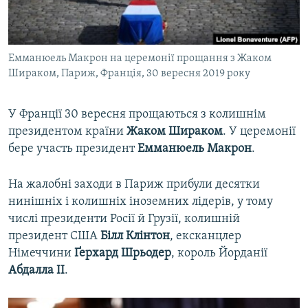
ВІДЕОУРОКИ «ELIFBE»
Русский
СВІДЧЕННЯ ОКУПАЦІЇ
Qırımtatar
Емманюель Макрон на церемонії прощання з Жаком
УКРАЇНСЬКА ПРОБЛЕМА КРИМУ
Шираком, Париж, Франція, 30 вересня 2019 року
ДОЛУЧАЙСЯ!
ІНФОГРАФІКА
У Франції 30 вересня прощаються з колишнім
президентом країни
Жаком Шираком
. У церемонії
бере участь президент
Емманюель Макрон
.
Усі сайти RFE/RL
На жалобні заходи в Париж прибули десятки
нинішніх і колишніх іноземних лідерів, у тому
числі президенти Росії й Грузії, колишній
президент США
Білл Клінтон
, ексканцлер
Німеччини
Ґерхард Шрьодер
, король Йорданії
Абдалла II
.