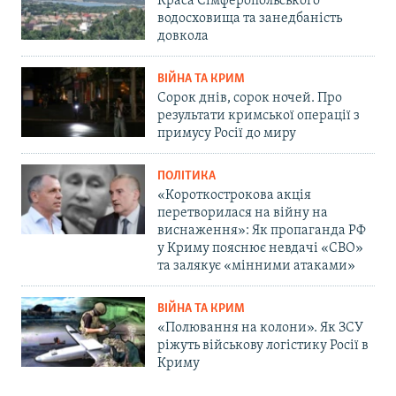
Краса Сімферопольського
водосховища та занедбаність
довкола
ВІЙНА ТА КРИМ
Сорок днів, сорок ночей. Про
результати кримської операції з
примусу Росії до миру
ПОЛІТИКА
«Короткострокова акція
перетворилася на війну на
виснаження»: Як пропаганда РФ
у Криму пояснює невдачі «СВО»
та залякує «мінними атаками»
ВІЙНА ТА КРИМ
«Полювання на колони». Як ЗСУ
ріжуть військову логістику Росії в
Криму