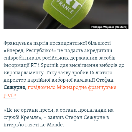
ВІДЕОУРОКИ «ELIFBE»
Русский
СВІДЧЕННЯ ОКУПАЦІЇ
Qırımtatar
УКРАЇНСЬКА ПРОБЛЕМА КРИМУ
ДОЛУЧАЙСЯ!
ІНФОГРАФІКА
Французька партія президентської більшості
«Вперед, Республіко!» не надасть акредитації
співробітникам російських державних засобів
Усі сайти RFE/RL
інформації RT і Sputnik для висвітлення виборів до
Європарламенту. Таку заяву зробив 15 лютого
директор партійної виборчої кампанії
Стефан
Сежурне
,
повідомило Міжнародне французьке
радіо
.
«Це не органи преси, а органи пропаганди на
службі Кремля», – заявив Стефан Сежурне в
інтерв'ю газеті Le Monde.