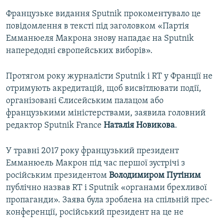
Французьке видання Sputnik прокоментувало це
повідомлення в тексті під заголовком «Партія
Емманюеля Макрона знову нападає на Sputnik
напередодні європейських виборів».
Протягом року журналісти Sputnik і RT у Франції не
отримують акредитацій, щоб висвітлювати події,
організовані Єлисейським палацом або
французькими міністерствами, заявила головний
редактор Sputnik France
Наталія Новикова
.
У травні 2017 року французький президент
Емманюель Макрон під час першої зустрічі з
російським президентом
Володимиром Путіним
публічно назвав RT і Sputnik «органами брехливої
пропаганди». Заява була зроблена на спільній прес-
конференції, російський президент на це не