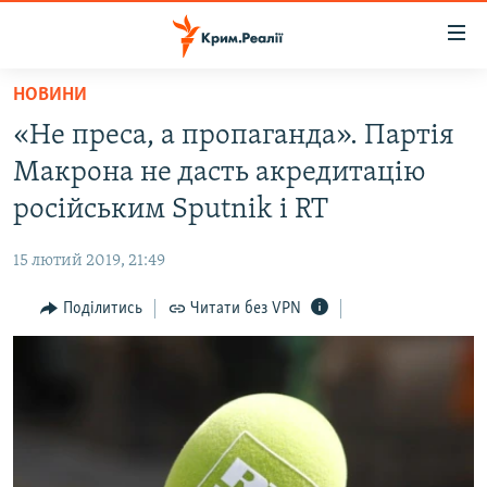
Доступність
посилання
Перейти
НОВИНИ
до
НОВИНИ
«Не преса, а пропаганда». Партія
основного
ВОДА.КРИМ
матеріалу
Макрона не дасть акредитацію
ВІДЕО ТА ФОТО
Перейти
російським Sputnik і RT
до
ПОЛІТИКА
основної
15 лютий 2019, 21:49
БЛОГИ
навігації
Перейти
Поділитись
Читати без VPN
ПОГЛЯД
до
ІНТЕРВ'Ю
пошуку
ВСЕ ЗА ДЕНЬ
СПЕЦПРОЕКТИ
ЯК ОБІЙТИ БЛОКУВАННЯ
ДЕПОРТАЦІЯ