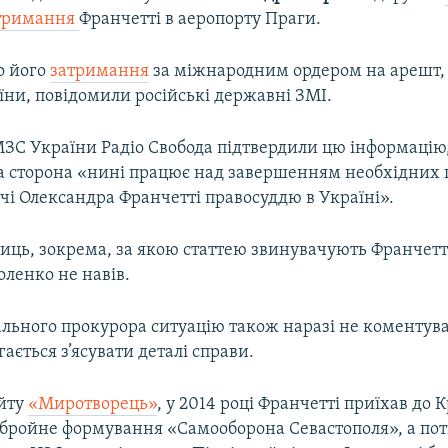
атримання
Франчетті в аеропорту Праги.
о його
затримання
за міжнародним ордером на арешт,
їни, повідомили російські державні ЗМІ.
 МЗС України Радіо Свобода підтвердили цю інформацію
а сторона «нині працює над завершенням необхідних 
чі Олександра Франчетті правосуддю в Україні».
иць, зокрема, за якою статтею звинувачують Франчетт
ленко не навів.
ального прокурора ситуацію також наразі не коментува
ається з’ясувати деталі справи.
йту
«Миротворець»
, у 2014 році Франчетті приїхав до 
збройне формування «Самооборона Севастополя», а пот