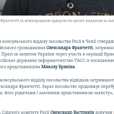
 Франчетті за міжнародним ордером на арешт, виданим за зап
консульського відділу посольства Росії в Чехії стверд
сійського громадянина
Олександра Франчетті
, затрима
 Празі за запитом України через участь в окупації Кри
осійське державне інформагентство ТАСС із посилання
ого представництва
Миколу Брякіна
.
консульського відділу посольства відвідала затриманог
ксандра Франчетті. Зараз посольство продовжує переб
м, його родичами і законним представником захисту», 
.
 Слідчого комітету Росії
Олександр Бастрикін
доручив