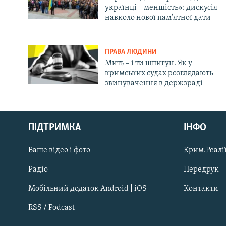
українці – меншість»: дискусія
навколо нової пам'ятної дати
ПРАВА ЛЮДИНИ
Мить – і ти шпигун. Як у
кримських судах розглядають
звинувачення в держзраді
Русский
ПІДТРИМКА
ІНФО
Qırımtatar
Ваше відео і фото
Крим.Реалії
ДОЛУЧАЙСЯ!
Радіо
Передрук
Мобільний додаток Android | iOS
Контакти
RSS / Podcast
Усі сайти RFE/RL