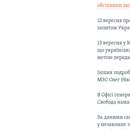
обставини з
12 вересня пр
запитом Укра
13 вересня у
що українськ
метою переда
Інших подроб
МЗС Олег Ніко
В Офісі генер
Свобода намаг
За даними са
у незаконне 