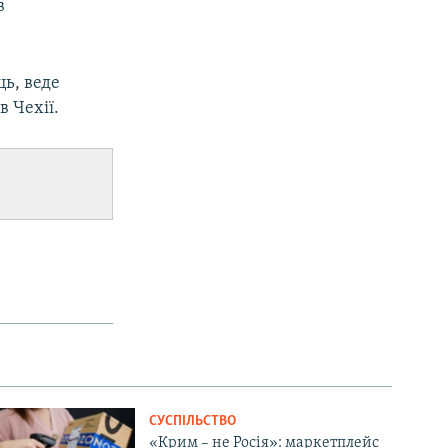
в
ць, веде
в Чехії.
СУСПІЛЬСТВО
«Крим – не Росія»: маркетплейс