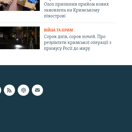
Ozon припинив прийом нових
замовлень на Кримському
півострові
ВІЙНА ТА КРИМ
Сорок днів, сорок ночей. Про
результати кримської операції з
примусу Росії до миру