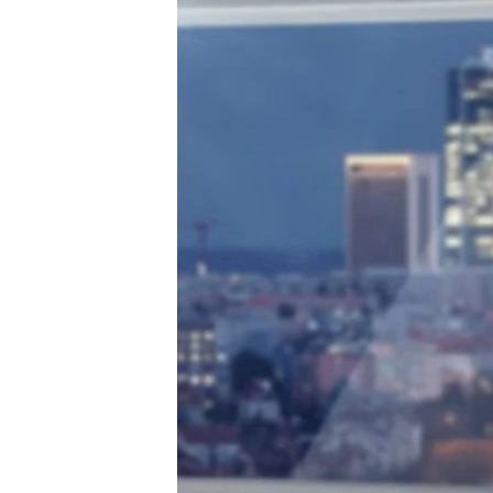
ВІДЕОУРОКИ «ELIFBE»
СВІДЧЕННЯ ОКУПАЦІЇ
УКРАЇНСЬКА ПРОБЛЕМА КРИМУ
ІНФОГРАФІКА