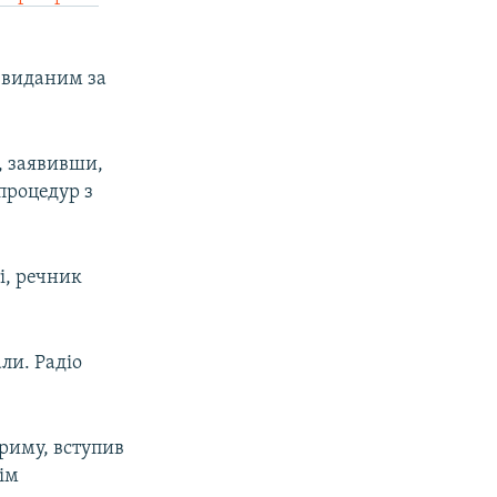
 виданим за
, заявивши,
процедур з
і, речник
ли. Радіо
Криму, вступив
ім