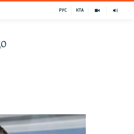
РУС
КТА
що