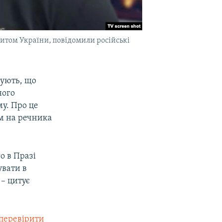
итом України, повідомили російські
жують, що
ного
му. Про це
м на речника
о в Празі
увати в
– цитує
перевірити