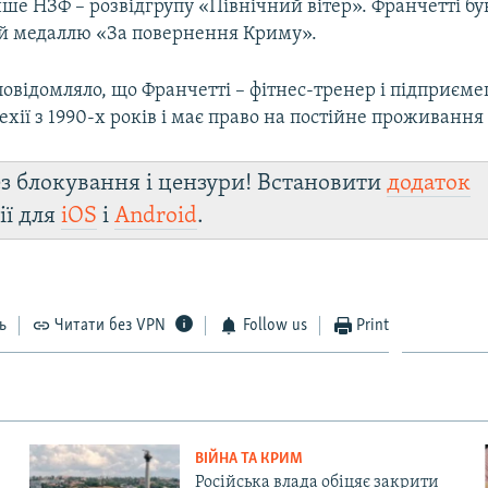
нше НЗФ – розвідгрупу «Північний вітер». Франчетті бу
 медаллю «За повернення Криму».
овідомляло, що Франчетті – фітнес-тренер і підприєме
ехії з 1990-х років і має право на постійне проживання 
з блокування і цензури! Встановити
додаток
ії для
iOS
і
Android
.
ь
Читати без VPN
Follow us
Print
ВІЙНА ТА КРИМ
Російська влада обіцяє закрити