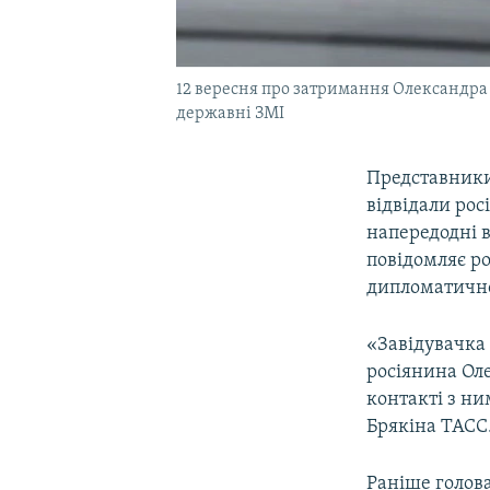
12 вересня про затримання Олександра
державні ЗМІ
Представники 
відвідали ро
напередодні в
повідомляє р
дипломатичн
«Завідувачка 
росіянина Оле
контакті з ни
Брякіна ТАСС
Раніше голова