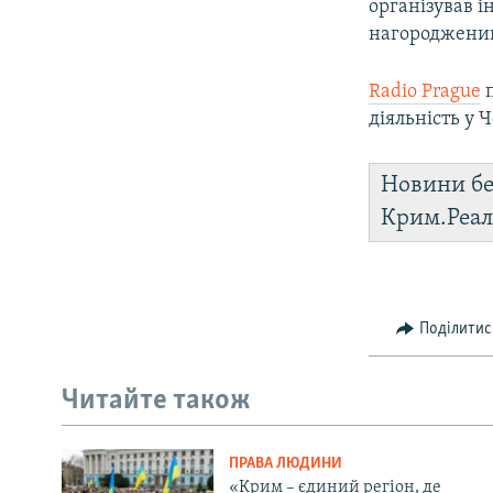
організував і
нагороджений
Radio Prague
п
діяльність у Ч
Новини бе
Крим.Реал
Поділитис
Читайте також
ПРАВА ЛЮДИНИ
«Крим – єдиний регіон, де