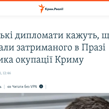
ські дипломати кажуть, 
дали затриманого в Празі
ика окупації Криму
, 12:46
ь
Читати без VPN