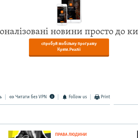
оналізовані новини просто до к
спробуй мобільну програму
Крим.Реалії
ь
Читати без VPN
Follow us
Print
ПРАВА ЛЮДИНИ