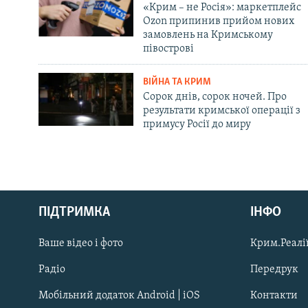
«Крим – не Росія»: маркетплейс
Ozon припинив прийом нових
замовлень на Кримському
півострові
ВІЙНА ТА КРИМ
Сорок днів, сорок ночей. Про
результати кримської операції з
примусу Росії до миру
Русский
ПІДТРИМКА
ІНФО
Qırımtatar
Ваше відео і фото
Крим.Реалії
ДОЛУЧАЙСЯ!
Радіо
Передрук
Мобільний додаток Android | iOS
Контакти