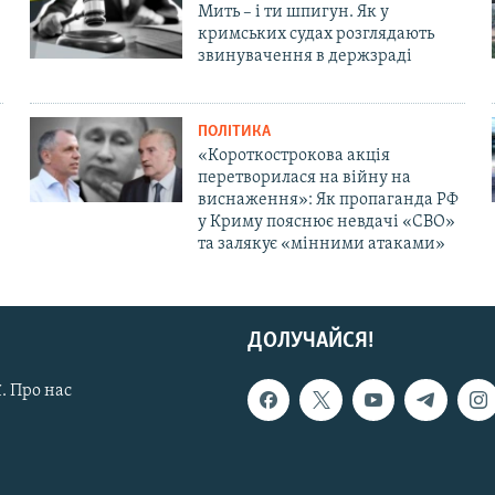
Мить – і ти шпигун. Як у
кримських судах розглядають
звинувачення в держзраді
ПОЛІТИКА
«Короткострокова акція
перетворилася на війну на
виснаження»: Як пропаганда РФ
у Криму пояснює невдачі «СВО»
та залякує «мінними атаками»
ДОЛУЧАЙСЯ!
. Про нас