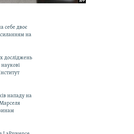
на себе двоє
посиланням на
х досліджень
є наукові
Інститут
ків нападу на
ї Марселя
овинам
е LaProvence.