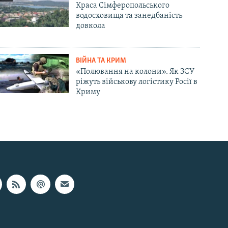
Краса Сімферопольського
водосховища та занедбаність
довкола
ВІЙНА ТА КРИМ
«Полювання на колони». Як ЗСУ
ріжуть військову логістику Росії в
Криму