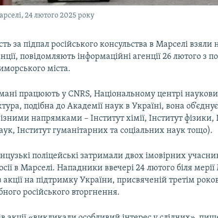
арселі, 24 лютого 2025 року
сть за підпал російського консульства в Марселі взяли 
ції, повідомляють інформаційні агенції 26 лютого з 
иморського міста.
мані працюють у CNRS, Національному центрі наукови
ктура, подібна до Академії наук в Україні, вона об’єдну
різними напрямками – Інститут хімії, Інститут фізики, 
аук, Інститут гуманітарних та соціальних наук тощо).
нцузькі поліцейські затримали двох імовірних учасни
осії в Марселі. Нападники ввечері 24 лютого біля мері
в акції на підтримку України, присвяченій третім рок
ного російського вторгнення.
в акції «викликали особливий інтерес у слідчих», пиш