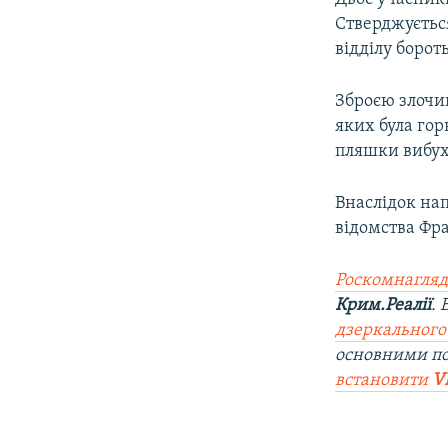
Стверджується
відділу боро
Зброєю злочин
яких була гор
пляшки вибух
Внаслідок на
відомства Фран
Роскомнагляд
Крим.Реалії
.
дзеркального
основними п
встановити
V