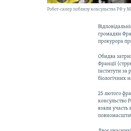
Робот-сапер поблизу консульства РФ у М
Відповідальні
громадян Фран
прокурора пр
Обидва затри
Франції (стру
інститути за 
біологічних н
25 лютого фра
консульство Р
взяли участь 
повномасштаб
Двоє учасникі