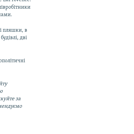
співробітники
нами.
і пляшки, в
удівлі, дві
ополітичні
йту
ою
дкуйте за
омендуємо