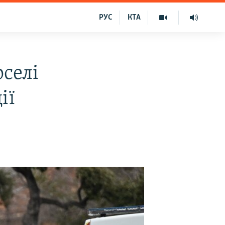
РУС
КТА
рселі
ії