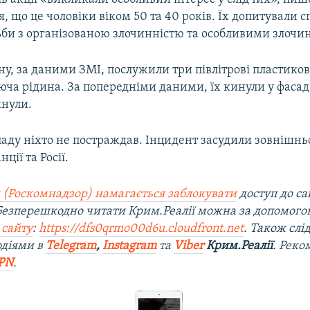
, що це чоловіки віком 50 та 40 років. Їх допитували 
тьби з організованою злочинністю та особливими злочи
у, за даними ЗМІ, послужили три півлітрові пластиков
юча рідина. За попередніми даними, їх кинули у фасад б
нули.
паду ніхто не постраждав. Інцидент засудили зовнішнь
ції та Росії.
 (Роскомнадзор) намагається заблокувати
доступ до са
 Безперешкодно читати Крим.Реалії можна за допомог
 сайту
:
https://dfs0qrmo00d6u.cloudfront.net
. Також слі
одіями в
Telegram
,
Instagram
та
Viber
Крим.Реалії
. Рек
PN
.