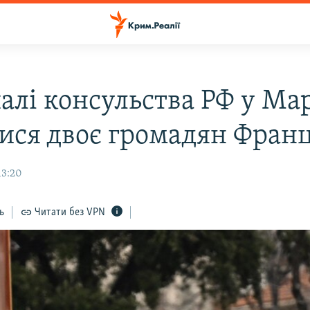
алі консульства РФ у Ма
лися двоє громадян Франц
13:20
ь
Читати без VPN