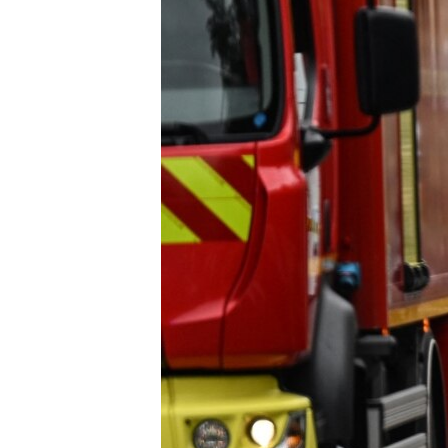
ВІДЕОУРОКИ «ELIFBE»
СВІДЧЕННЯ ОКУПАЦІЇ
УКРАЇНСЬКА ПРОБЛЕМА КРИМУ
ІНФОГРАФІКА