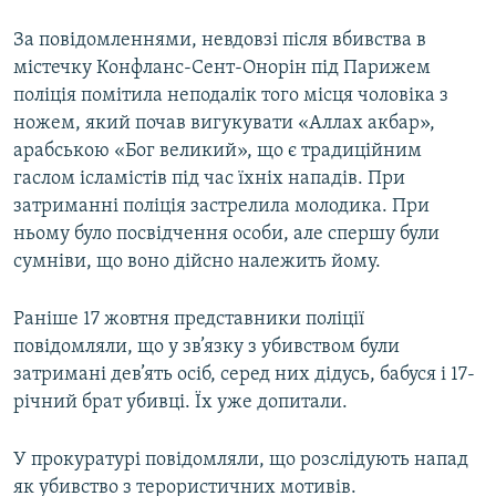
За повідомленнями, невдовзі після вбивства в
містечку Конфланс-Сент-Онорін під Парижем
поліція помітила неподалік того місця чоловіка з
ножем, який почав вигукувати «Аллах акбар»,
арабською «Бог великий», що є традиційним
гаслом ісламістів під час їхніх нападів. При
затриманні поліція застрелила молодика. При
ньому було посвідчення особи, але спершу були
сумніви, що воно дійсно належить йому.
Раніше 17 жовтня представники поліції
повідомляли, що у зв’язку з убивством були
затримані дев’ять осіб, серед них дідусь, бабуся і 17-
річний брат убивці. Їх уже допитали.
У прокуратурі повідомляли, що розслідують напад
як убивство з терористичних мотивів.