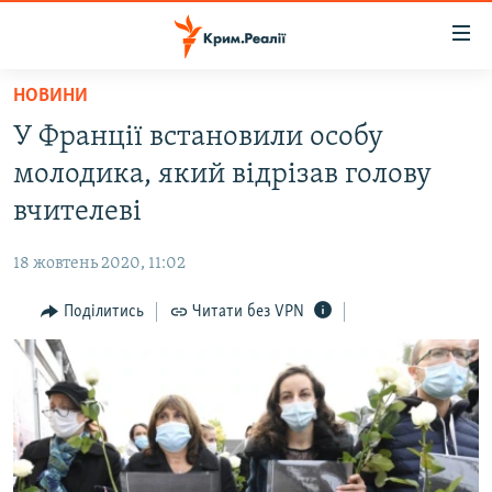
Доступність
посилання
Перейти
НОВИНИ
до
НОВИНИ
У Франції встановили особу
основного
ВОДА.КРИМ
матеріалу
молодика, який відрізав голову
ВІДЕО ТА ФОТО
Перейти
вчителеві
до
ПОЛІТИКА
основної
18 жовтень 2020, 11:02
БЛОГИ
навігації
Перейти
Поділитись
Читати без VPN
ПОГЛЯД
до
ІНТЕРВ'Ю
пошуку
ВСЕ ЗА ДЕНЬ
СПЕЦПРОЕКТИ
ЯК ОБІЙТИ БЛОКУВАННЯ
ДЕПОРТАЦІЯ