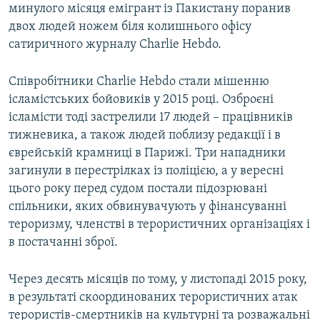
минулого місяця емігрант із Пакистану поранив
двох людей ножем біля колишнього офісу
сатиричного журналу Charlie Hebdo.
Співробітники Charlie Hebdo стали мішенню
ісламістських бойовиків у 2015 році. Озброєні
ісламісти тоді застрелили 17 людей – працівників
тижневика, а також людей поблизу редакції і в
єврейській крамниці в Парижі. Три нападники
загинули в перестрілках із поліцією, а у вересні
цього року перед судом постали підозрювані
спільники, яких обвинувачують у фінансуванні
тероризму, членстві в терористичних організаціях і
в постачанні зброї.
Через десять місяців по тому, у листопаді 2015 року,
в результаті скоординованих терористичних атак
терористів-смертників на культурні та розважальні