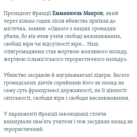
Президент Франції
Емманюель Макрон
, який
через кілька годин після вбивства приїхав до
містечка, заявив: «Одного з наших громадян
убили, бо він вчив учнів свободі виловлювання,
свободі віри чи відсутності віри… Наш
співгромадянин став жертвою жахливого нападу,
жертвою ісламістського терористичного нападу».
Убивство засудили й мусульманські лідери. Багато
громадських діячів сприйняли його як напад на
саму суть французької державності, на її цінності
світськості, свободи віри і свободи висловлювання.
У парламенті Франції законодавці стоячи
вшанували пам’ять учителя і теж засудили напад як
терористичний.