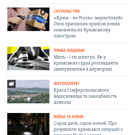
СУСПІЛЬСТВО
«Крим – не Росія»: маркетплейс
Ozon припинив прийом нових
замовлень на Кримському
півострові
ПРАВА ЛЮДИНИ
Мить – і ти шпигун. Як у
кримських судах розглядають
звинувачення в держзраді
ФОТОГАЛЕРЕЇ
Краса Сімферопольського
водосховища та занедбаність
довкола
ВІЙНА ТА КРИМ
Сорок днів, сорок ночей. Про
результати кримської операції з