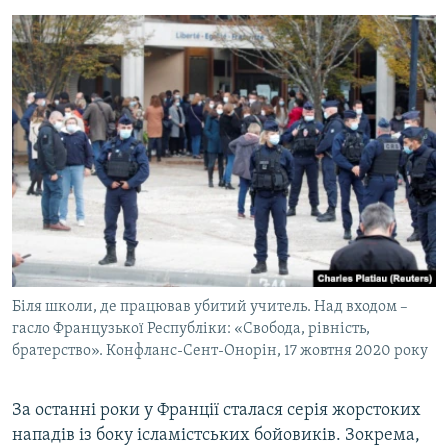
Біля школи, де працював убитий учитель. Над входом –
гасло Французької Республіки: «Свобода, рівність,
братерство». Конфланс-Сент-Онорін, 17 жовтня 2020 року
За останні роки у Франції сталася серія жорстоких
нападів із боку ісламістських бойовиків. Зокрема,