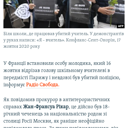
ВІДЕОУРОКИ «ELIFBE»
Русский
СВІДЧЕННЯ ОКУПАЦІЇ
Qırımtatar
УКРАЇНСЬКА ПРОБЛЕМА КРИМУ
Біля школи, де працював убитий учитель. У демонстрантів
ДОЛУЧАЙСЯ!
ІНФОГРАФІКА
у руках написи: «Я – вчитель». Конфланс-Сент-Онорін, 17
жовтня 2020 року
Усі сайти RFE/RL
У Франції встановили особу молодика, який 16
жовтня відрізав голову шкільному вчителеві в
передмісті Парижу і невдовзі був убитий поліцією,
інформує
Радіо Свобода.
Як повідомив прокурор в антитерористичних
справах
Жан-Франсуа Рікар
, це дійсно був 18-
річний чеченець за національністю родом зі
столиці Росії Москви, як раніше неофіційно