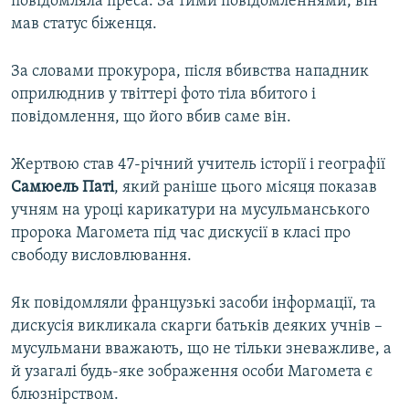
повідомляла преса. За тими повідомленнями, він
мав статус біженця.
За словами прокурора, після вбивства нападник
оприлюднив у твіттері фото тіла вбитого і
повідомлення, що його вбив саме він.
Жертвою став 47-річний учитель історії і географії
Самюель Паті
, який раніше цього місяця показав
учням на уроці карикатури на мусульманського
пророка Магомета під час дискусії в класі про
свободу висловлювання.
Як повідомляли французькі засоби інформації, та
дискусія викликала скарги батьків деяких учнів –
мусульмани вважають, що не тільки зневажливе, а
й узагалі будь-яке зображення особи Магомета є
блюзнірством.