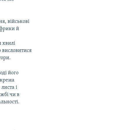
ня, військові
Африки й
я хвилі
о висловитися
тори.
оді його
окрема
 листа і
ужбі чи в
альності.