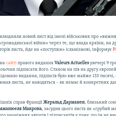
рилюднили новий лист від імені військових про «вижи
«громадянської війни» через те, що влада країни, на 
орів листа, йде на «поступки» ісламізмові, інформує
Р
 на
сайті
правого видання
Valeurs Actuelles
увечері 9 тр
 охочих підписати його. Станом на пів на другу європе
відомило видання, підписів було вже майже 133 тисячі,
римав листа, не наводяться – як немає й конкретних д
рішніх справ Франції
Жеральд Дарманен
, близький со
мманюеля Макрона
, засудив цього листа як «грубий м
го анонімних авторів і підписантів у тому, що їм не ви