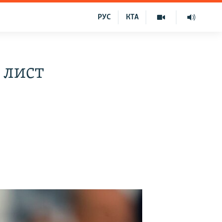
РУС
КТА
 лист