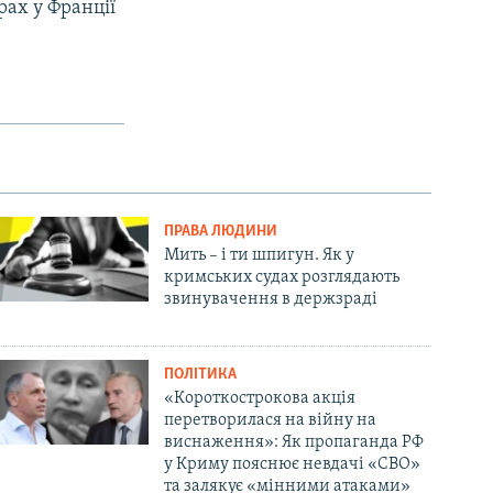
ах у Франції
ПРАВА ЛЮДИНИ
Мить – і ти шпигун. Як у
кримських судах розглядають
звинувачення в держзраді
ПОЛІТИКА
«Короткострокова акція
перетворилася на війну на
виснаження»: Як пропаганда РФ
у Криму пояснює невдачі «СВО»
та залякує «мінними атаками»