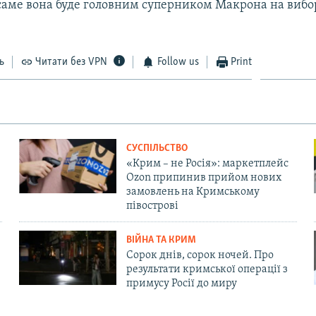
 саме вона буде головним суперником Макрона на вибор
ь
Читати без VPN
Follow us
Print
СУСПІЛЬСТВО
«Крим – не Росія»: маркетплейс
Ozon припинив прийом нових
замовлень на Кримському
півострові
ВІЙНА ТА КРИМ
Сорок днів, сорок ночей. Про
результати кримської операції з
примусу Росії до миру