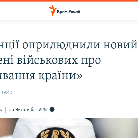
нції оприлюднили новий
ені військових про
вання країни»
 19:42
ь
Читати без VPN