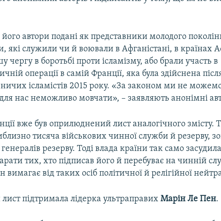
а його автори подані як представники молодого поколін
, які служили чи й воювали в Афганістані, в країнах 
шу чергу в боротьбі проти ісламізму, або брали участь в
чній операції в самій Франції, яка була здійснена післ
вничих ісламістів 2015 року. «За законом ми не можем
 для нас неможливо мовчати», – заявляють анонімні ав
анції вже був оприлюднений лист аналогічного змісту. Т
иблизно тисяча військових чинної служби й резерву, з
генералів резерву. Тоді влада країни так само засудила
арати тих, хто підписав його й перебуває на чинній сл
он вимагає від таких осіб політичної й релігійної нейтр
й лист підтримала лідерка ультраправих
Марін Ле Пен
.