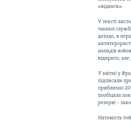
«відваги».
У тексті лист
чинної служби
деінде, в пер
антитерористи
нападів войо
відкрито, але
У квітні у Фр
підписали пр
приблизно 20 
пообіцяла пок
резерві – зак
Натомість то