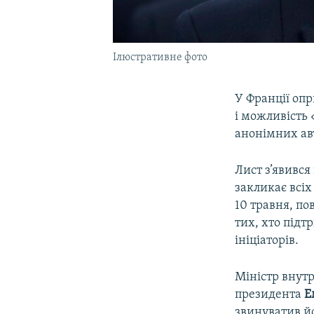
Ілюстративне фото
У Франції оп
і можливість 
анонімних авт
Лист з’явився
закликає всіх
10 травня, по
тих, хто підт
ініціаторів.
Міністр внут
президента
Е
звинуватив йо