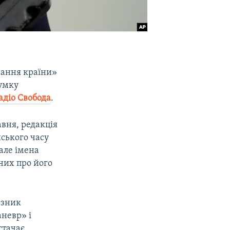
вання країни»
думку
адіо Свобода
.
авня, редакція
йського часу
 але імена
аних про його
юзник
аневр» і
стачає