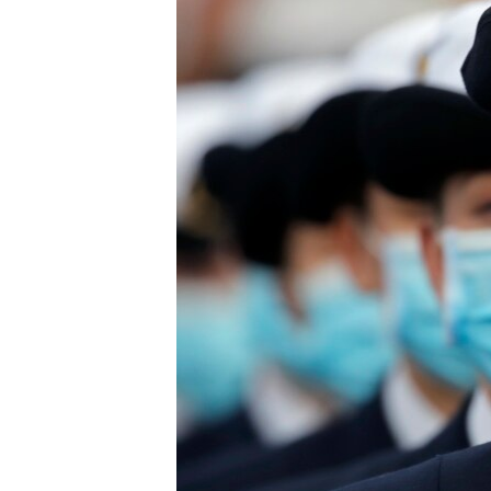
ВІДЕОУРОКИ «ELIFBE»
СВІДЧЕННЯ ОКУПАЦІЇ
УКРАЇНСЬКА ПРОБЛЕМА КРИМУ
ІНФОГРАФІКА