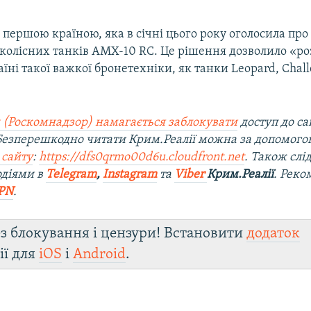
 першою країною, яка в січні цього року оголосила про
 колісних танків AMX-10 RC. Це рішення дозволило «р
їні такої важкої бронетехніки, як танки Leopard, Chall
 (Роскомнадзор) намагається заблокувати
доступ до са
 Безперешкодно читати Крим.Реалії можна за допомог
 сайту
:
https://dfs0qrmo00d6u.cloudfront.net
. Також слі
одіями в
Telegram
,
Instagram
та
Viber
Крим.Реалії
. Рек
PN
.
з блокування і цензури! Встановити
додаток
ії для
iOS
і
Android
.