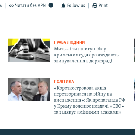
ь
Читати без VPN
Follow us
Print
ПРАВА ЛЮДИНИ
Мить – і ти шпигун. Як у
кримських судах розглядають
звинувачення в держзраді
ПОЛІТИКА
«Короткострокова акція
перетворилася на війну на
виснаження»: Як пропаганда РФ
у Криму пояснює невдачі «СВО»
та залякує «мінними атаками»