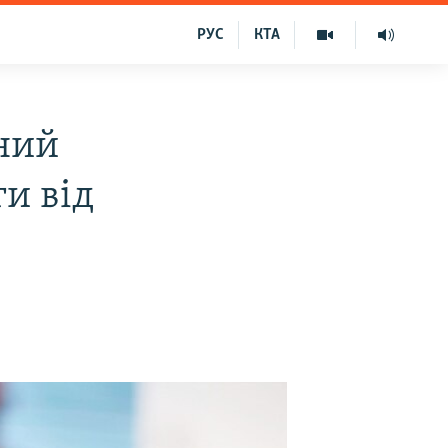
РУС
КТА
ний
и від