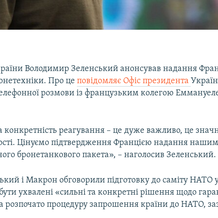
раїни Володимир Зеленський анонсував надання Фра
ронетехніки. Про це
повідомляє Офіс президента
Україн
елефонної розмови із французьким колегою Еммануел
а конкретність реагування – це дуже важливо, це знач
сті. Цінуємо підтвердження Францією надання наши
ого бронетанкового пакета», – наголосив Зеленський.
кий і Макрон обговорили підготовку до саміту НАТО у
бути ухвалені «сильні та конкретні рішення щодо гара
та розпочато процедуру запрошення країни до НАТО, за