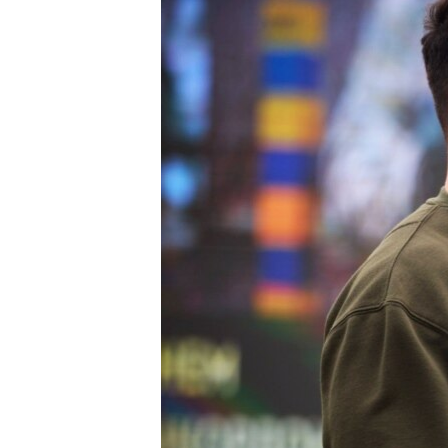
ВІДЕОУРОКИ «ELIFBE»
СВІДЧЕННЯ ОКУПАЦІЇ
УКРАЇНСЬКА ПРОБЛЕМА КРИМУ
ІНФОГРАФІКА