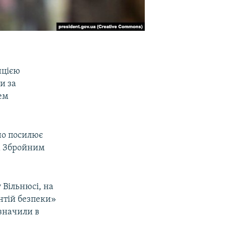
нцією
и за
ем
но посилює
м Збройним
 Вільнюсі, на
нтій безпеки»
значили в