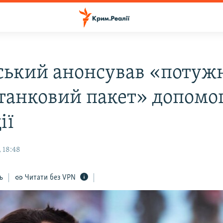
ський анонсував «потуж
танковий пакет» допомог
ії
 18:48
ь
Читати без VPN