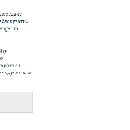
 передачу
озблокувати»
enger та
йту
ою
дкуйте за
омендуємо вам