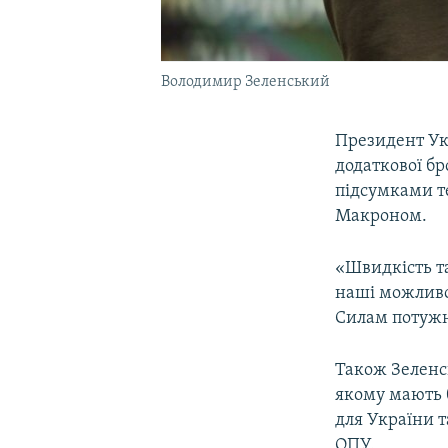
Володимир Зеленський
Президент Ук
додаткової б
підсумками т
Макроном.
«Швидкість т
наші можливо
Силам потужн
Також Зеленсь
якому мають 
для України 
ОПУ.