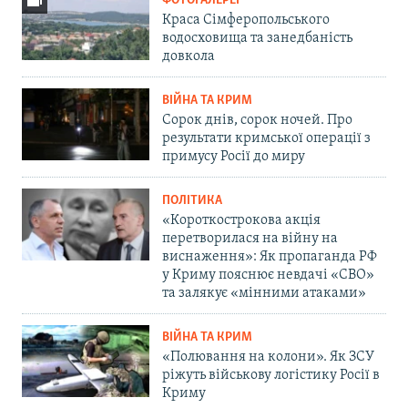
ФОТОГАЛЕРЕЇ
Краса Сімферопольського
водосховища та занедбаність
довкола
ВІЙНА ТА КРИМ
Сорок днів, сорок ночей. Про
результати кримської операції з
примусу Росії до миру
ПОЛІТИКА
«Короткострокова акція
перетворилася на війну на
виснаження»: Як пропаганда РФ
у Криму пояснює невдачі «СВО»
та залякує «мінними атаками»
ВІЙНА ТА КРИМ
«Полювання на колони». Як ЗСУ
ріжуть військову логістику Росії в
Криму