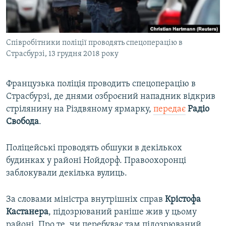
ВІДЕОУРОКИ «ELIFBE»
Русский
СВІДЧЕННЯ ОКУПАЦІЇ
Qırımtatar
Співробітники поліції проводять спецоперацію в
УКРАЇНСЬКА ПРОБЛЕМА КРИМУ
Страсбурзі, 13 грудня 2018 року
ДОЛУЧАЙСЯ!
ІНФОГРАФІКА
Французька поліція проводить спецоперацію в
Страсбурзі, де днями озброєний нападник відкрив
стрілянину на Різдвяному ярмарку,
передає
Радіо
Усі сайти RFE/RL
Свобода
.
Поліцейські проводять обшуки в декількох
будинках у районі Нойдорф. Правоохоронці
заблокували декілька вулиць.
За словами міністра внутрішніх справ
Крістофа
Кастанера
, підозрюваний раніше жив у цьому
районі. Про те, чи перебуває там підозрюваний