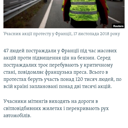
ВІДЕОУРОКИ «ELIFBE»
Русский
СВІДЧЕННЯ ОКУПАЦІЇ
Qırımtatar
УКРАЇНСЬКА ПРОБЛЕМА КРИМУ
Учасник акції протесту у Франції, 17 листопада 2018 року
ДОЛУЧАЙСЯ!
ІНФОГРАФІКА
47 людей постраждали у Франції під час масових
акцій проти підвищення цін на бензин. Серед
Усі сайти RFE/RL
постраждалих троє перебувають у критичному
стані, повідомляє французька преса. Всього в
протестах беруть участь понад 120 тисяч людей, по
всій країні заплановані понад дві тисячі акцій.
Учасники мітингів виходять на дороги в
світловідбивних жилетах і перекривають рух
автомобілів.