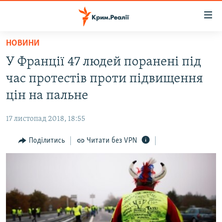
Доступність
посилання
Перейти
НОВИНИ
до
НОВИНИ
У Франції 47 людей поранені під
основного
ВОДА.КРИМ
матеріалу
час протестів проти підвищення
ВІДЕО ТА ФОТО
Перейти
цін на пальне
до
ПОЛІТИКА
основної
17 листопад 2018, 18:55
БЛОГИ
навігації
Перейти
Поділитись
Читати без VPN
ПОГЛЯД
до
ІНТЕРВ'Ю
пошуку
ВСЕ ЗА ДЕНЬ
СПЕЦПРОЕКТИ
ЯК ОБІЙТИ БЛОКУВАННЯ
ДЕПОРТАЦІЯ