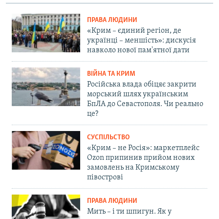
ПРАВА ЛЮДИНИ
«Крим – єдиний регіон, де
українці – меншість»: дискусія
навколо нової пам'ятної дати
ВІЙНА ТА КРИМ
Російська влада обіцяє закрити
морський шлях українським
БпЛА до Севастополя. Чи реально
це?
СУСПІЛЬСТВО
«Крим – не Росія»: маркетплейс
Ozon припинив прийом нових
замовлень на Кримському
півострові
ПРАВА ЛЮДИНИ
Мить – і ти шпигун. Як у