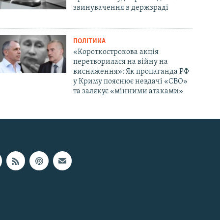
звинувачення в держзраді
ПОЛІТИКА
«Короткострокова акція
перетворилася на війну на
виснаження»: Як пропаганда РФ
у Криму пояснює невдачі «СВО»
та залякує «мінними атаками»