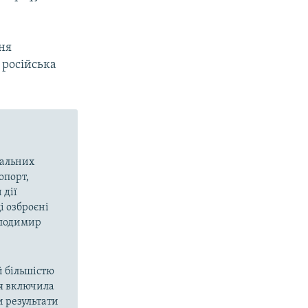
ня
 російська
вальних
опорт,
 дії
і озброєні
олодимир
й більшістю
ія включила
и результати