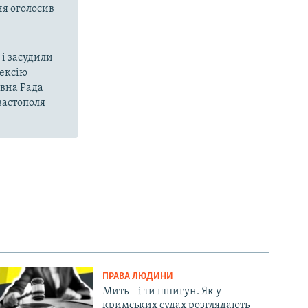
ня оголосив
і засудили
нексію
овна Рада
вастополя
ПРАВА ЛЮДИНИ
Мить – і ти шпигун. Як у
кримських судах розглядають