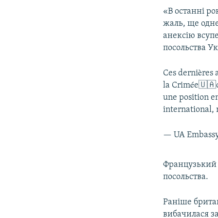
ВІДЕОУРОКИ «ELIFBE»
«В останні р
СВІДЧЕННЯ ОКУПАЦІЇ
жаль, ще одн
анексію всупе
УКРАЇНСЬКА ПРОБЛЕМА КРИМУ
посольства Ук
ІНФОГРАФІКА
Ces dernières 
la Crimée🇺🇦c
une position e
international, 
— UA Embassy
Французький т
посольства.
Раніше брита
вибачилася за