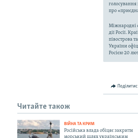
голосування 
про «приєдна
Міжнародні о
дії Росії. Кр
півострова т
України офіц
Росією 20 лют
Поділитис
Читайте також
ВІЙНА ТА КРИМ
Російська влада обіцяє закрити
морський шлях українським