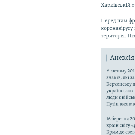
Харківській о
Перед цим фр
коронавірусу 
територія. П
Анексія
У лютому 201
знаків, які 
Керченську п
українських 
люди є війсь
Путін визнав,
16 березня 2
країн світу 
Крим до свог