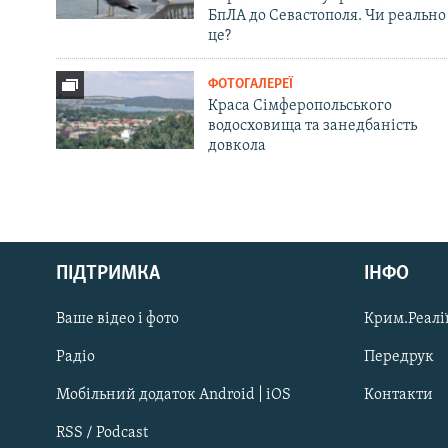
БпЛА до Севастополя. Чи реально
це?
ФОТОГАЛЕРЕЇ
Краса Сімферопольського
водосховища та занедбаність
довкола
Русский
Qırımtatar
ПІДТРИМКА
ІНФО
Ваше відео і фото
Крим.Реалії
ДОЛУЧАЙСЯ!
Радіо
Передрук
Мобільний додаток Android | iOS
Контакти
RSS / Podcast