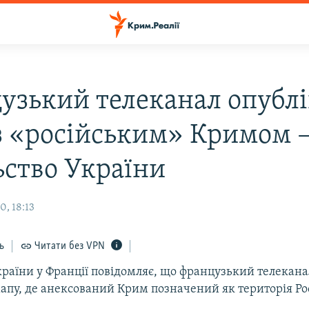
узький телеканал опублі
з «російським» Кримом 
ьство України
0, 18:13
ь
Читати без VPN
країни у Франції повідомляє, що французький телекан
апу, де анексований Крим позначений як територія Рос