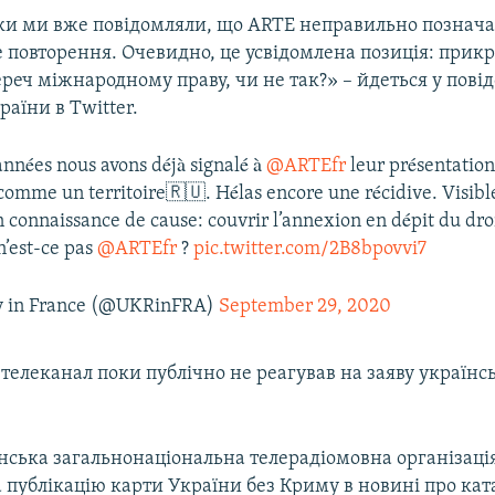
оки ми вже повідомляли, що ARTE неправильно познача
е повторення. Очевидно, це усвідомлена позиція: прик
реч міжнародному праву, чи не так?» – йдеться у пові
раїни в Twitter.
années nous avons déjà signalé à
@ARTEfr
leur présentation
omme un territoire🇷🇺. Hélas encore une récidive. Visibl
n connaissance de cause: couvrir l’annexion en dépit du dro
n’est-ce pas
@ARTEfr
?
pic.twitter.com/2B8bpovvi7
 in France (@UKRinFRA)
September 29, 2020
елеканал поки публічно не реагував на заяву українс
нська загальнонаціональна телерадіомовна організаці
 публікацію карти України без Криму в новині про кат