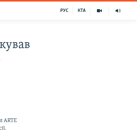
РУС
КТА
кував
–
ал ARTE
ії.