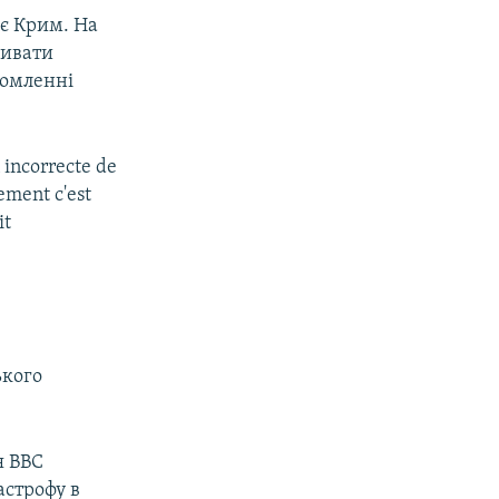
є Крим. На
ривати
домленні
 incorrecte de
ement c'est
it
ького
я BBC
астрофу в