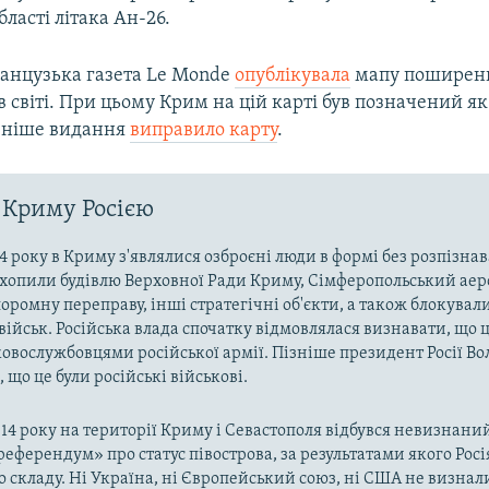
бласті літака Ан-26.
анцузька газета Le Monde
опублікувала
мапу поширен
в світі. При цьому Крим на цій карті був позначений як
ізніше видання
виправило карту
.
 Криму Росією
4 року в Криму з'являлися озброєні люди в формі без розпізна
захопили будівлю Верховної Ради Криму, Сімферопольський аер
оромну переправу, інші стратегічні об'єкти, а також блокували
військ. Російська влада спочатку відмовлялася визнавати, що ц
ковослужбовцями російської армії. Пізніше президент Росії В
 що це були російські військові.
014 року на території Криму і Севастополя відбувся невизнани
«референдум» про статус півострова, за результатами якого Рос
о складу. Ні Україна, ні Європейський союз, ні США не визнал