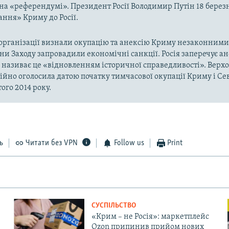
на «референдумі». Президент Росії Володимир Путін 18 берез
ння» Криму до Росії.
рганізації визнали окупацію та анексію Криму незаконними 
аїни Заходу запровадили економічні санкції. Росія заперечує а
а називає це «відновленням історичної справедливості». Верх
ійно оголосила датою початку тимчасової окупації Криму і Се
ого 2014 року.
ь
Читати без VPN
Follow us
Print
СУСПІЛЬСТВО
«Крим – не Росія»: маркетплейс
Ozon припинив прийом нових