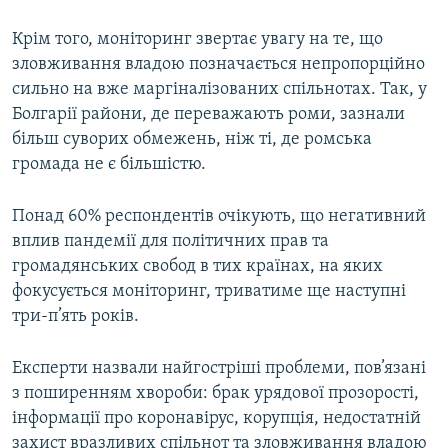
Крім того, моніторинг звертає увагу на те, що
зловживання владою позначається непропорційно
сильно на вже маргіналізованих спільнотах. Так, у
Болгарії райони, де переважають роми, зазнали
більш суворих обмежень, ніж ті, де ромська
громада не є більшістю.
Понад 60% респондентів очікують, що негативний
вплив пандемії для політичних прав та
громадянських свобод в тих країнах, на яких
фокусується моніторинг, триватиме ще наступні
три-п’ять років.
Експерти назвали найгостріші проблеми, пов’язані
з поширенням хвороби: брак урядової прозорості,
інформації про коронавірус, корупція, недостатній
захист вразливих спільнот та зловживання владою