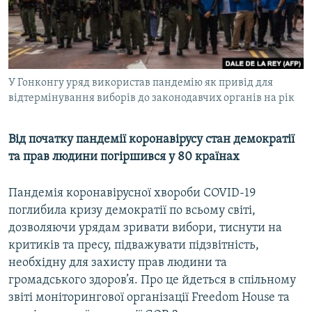
ВІДЕОУРОКИ «ELIFBE»
Русский
СВІДЧЕННЯ ОКУПАЦІЇ
Qırımtatar
УКРАЇНСЬКА ПРОБЛЕМА КРИМУ
У Гонконгу уряд використав пандемію як привід для
ДОЛУЧАЙСЯ!
ІНФОГРАФІКА
відтермінування виборів до законодавчих органів на рік
Від початку пандемії коронавірусу стан демократії
Усі сайти RFE/RL
та прав людини погіршився у 80 країнах
Пандемія коронавірусної хвороби COVID-19
поглибила кризу демократії по всьому світі,
дозволяючи урядам зривати вибори, тиснути на
критиків та пресу, підважувати підзвітність,
необхідну для захисту прав людини та
громадського здоров’я. Про це йдеться в спільному
звіті моніторингової організації Freedom House та