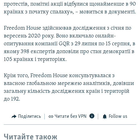
i
s
протестів, помітні акції відбулися щонайменше в 90
o
l
країнах з початку спалаху», – мовиться в документі.
u
i
s
d
Freedom House здійснював дослідження з січня по
s
e
вересень 2020 року. Воно включало онлайн-
l
опитування компанії GQR з 29 липня по 15 серпня, в
i
якому 398 експертів доповіли про стан демократії в
d
105 країнах і територіях.
e
Крім того, Freedom House консультувалася з
власною глобальною мережею аналітиків, довівши
загальну кількість досліджених країн і територій
до 192.
Поділитись
Читати без VPN
Follow us
Читайте також