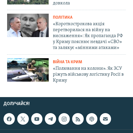
довкола
ПОЛІТИКА
«Короткострокова акція
перетворилася на війну на
виснаження»: Як пропаганда РФ
у Криму пояснює невдачі «СВО»
та залякує «мінними атаками»
ВІЙНА ТА КРИМ
«Полювання на колони». Як ЗСУ
ріжуть військову логістику Росії в
Криму
ДОЛУЧАЙСЯ!