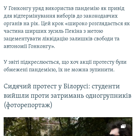
У Гонконгу уряд використав пандемію як привід
для відтермінування виборів до законодавчих
органів на рік. Цей крок «широко розглядається як
частина ширших зусиль Пекіна з метою
зацементувати ліквідацію залишків свободи та
автономії Гонконгу».
У звіті підкреслюється, що хоч акції протесту були
обмежені пандемією, їх не можна зупинити.
Сидячий протест у Білорусі: студенти
вийшли проти затримань одногрупників
(фоторепортаж)