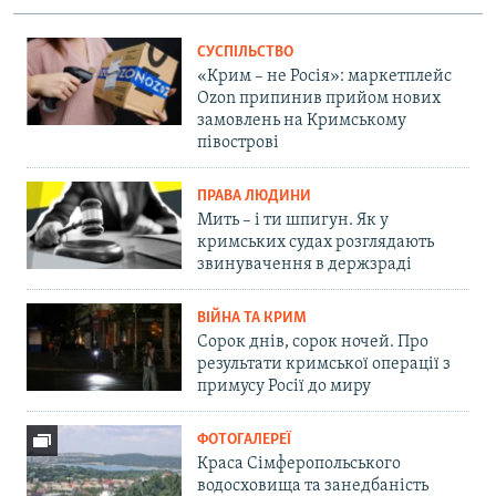
СУСПІЛЬСТВО
«Крим – не Росія»: маркетплейс
Ozon припинив прийом нових
замовлень на Кримському
півострові
ПРАВА ЛЮДИНИ
Мить – і ти шпигун. Як у
кримських судах розглядають
звинувачення в держзраді
ВІЙНА ТА КРИМ
Сорок днів, сорок ночей. Про
результати кримської операції з
примусу Росії до миру
ФОТОГАЛЕРЕЇ
Краса Сімферопольського
водосховища та занедбаність