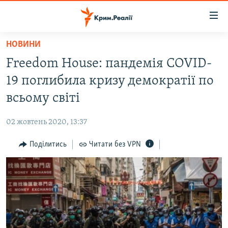
Доступність
посилання
Перейти
НОВИНИ
до
НОВИНИ
Freedom House: пандемія COVID-
основного
ВОДА.КРИМ
матеріалу
19 поглибила кризу демократії по
ВІДЕО ТА ФОТО
Перейти
всьому світі
до
ПОЛІТИКА
основної
02 жовтень 2020, 13:37
БЛОГИ
навігації
Перейти
Поділитись
Читати без VPN
ПОГЛЯД
до
ІНТЕРВ'Ю
пошуку
ВСЕ ЗА ДЕНЬ
СПЕЦПРОЕКТИ
ЯК ОБІЙТИ БЛОКУВАННЯ
ДЕПОРТАЦІЯ