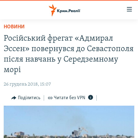
Доступність
посилання
Перейти
НОВИНИ
до
НОВИНИ
Російський фрегат «Адмирал
основного
ВОДА.КРИМ
матеріалу
Эссен» повернувся до Севастополя
ВІДЕО ТА ФОТО
Перейти
після навчань у Середземному
до
ПОЛІТИКА
морі
основної
БЛОГИ
навігації
26 грудень 2018, 15:07
Перейти
ПОГЛЯД
до
Поділитись
Читати без VPN
ІНТЕРВ'Ю
пошуку
ВСЕ ЗА ДЕНЬ
СПЕЦПРОЕКТИ
ЯК ОБІЙТИ БЛОКУВАННЯ
ДЕПОРТАЦІЯ