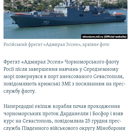
ВІДЕОУРОКИ «ELIFBE»
Русский
СВІДЧЕННЯ ОКУПАЦІЇ
Qırımtatar
УКРАЇНСЬКА ПРОБЛЕМА КРИМУ
ДОЛУЧАЙСЯ!
ІНФОГРАФІКА
Російський фрегат «Адмирал Эссен», архівне фото
Фрегат «Адмирал Эссен» Чорноморського флоту
Усі сайти RFE/RL
Росії після завершення навчань у Середземному
морі повернувся в порт анексованого Севастополя,
повідомляють кримські ЗМІ з посиланням на прес-
службу флоту.
Напередодні екіпаж корабля почав проходження
чорноморських проток Дарданелли і Босфор і взяв
курс на Севастополь, повідомляла 25 грудня прес-
служба Південного військового округу Міноборони