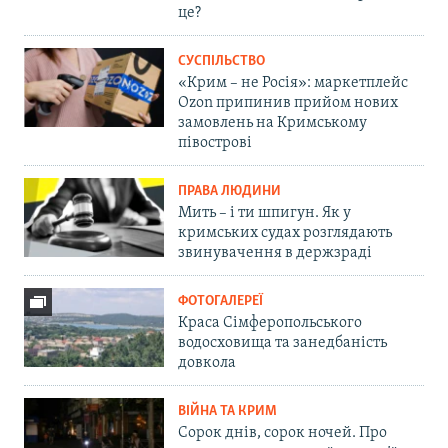
це?
СУСПІЛЬСТВО
«Крим – не Росія»: маркетплейс
Ozon припинив прийом нових
замовлень на Кримському
півострові
ПРАВА ЛЮДИНИ
Мить – і ти шпигун. Як у
кримських судах розглядають
звинувачення в держзраді
ФОТОГАЛЕРЕЇ
Краса Сімферопольського
водосховища та занедбаність
довкола
ВІЙНА ТА КРИМ
Сорок днів, сорок ночей. Про