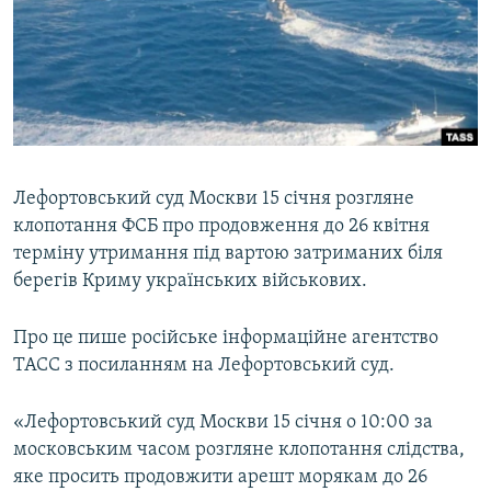
ВІДЕОУРОКИ «ELIFBE»
Русский
СВІДЧЕННЯ ОКУПАЦІЇ
Qırımtatar
УКРАЇНСЬКА ПРОБЛЕМА КРИМУ
ДОЛУЧАЙСЯ!
ІНФОГРАФІКА
Лефортовський суд Москви 15 січня розгляне
клопотання ФСБ про продовження до 26 квітня
Усі сайти RFE/RL
терміну утримання під вартою затриманих біля
берегів Криму українських військових.
Про це пише російське інформаційне агентство
ТАСС з посиланням на Лефортовський суд.
«Лефортовський суд Москви 15 січня о 10:00 за
московським часом розгляне клопотання слідства,
яке просить продовжити арешт морякам до 26