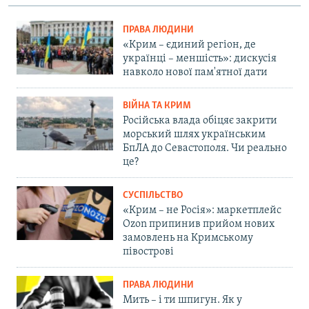
ПРАВА ЛЮДИНИ
«Крим – єдиний регіон, де
українці – меншість»: дискусія
навколо нової пам'ятної дати
ВІЙНА ТА КРИМ
Російська влада обіцяє закрити
морський шлях українським
БпЛА до Севастополя. Чи реально
це?
СУСПІЛЬСТВО
«Крим – не Росія»: маркетплейс
Ozon припинив прийом нових
замовлень на Кримському
півострові
ПРАВА ЛЮДИНИ
Мить – і ти шпигун. Як у