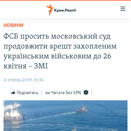
Доступність
посилання
Перейти
НОВИНИ
до
НОВИНИ
ФСБ просить московський суд
основного
ВОДА.КРИМ
матеріалу
продовжити арешт захопленим
ВІДЕО ТА ФОТО
Перейти
українським військовим до 26
до
ПОЛІТИКА
квітня – ЗМІ
основної
БЛОГИ
навігації
11 січень 2019, 15:32
Перейти
ПОГЛЯД
до
Поділитись
Читати без VPN
ІНТЕРВ'Ю
пошуку
ВСЕ ЗА ДЕНЬ
СПЕЦПРОЕКТИ
ЯК ОБІЙТИ БЛОКУВАННЯ
ДЕПОРТАЦІЯ