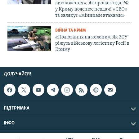
виснаження»: Як пропаганда РФ
у Криму пояснює невдачі «СВО»
та залякує «мінними атаками»
ВІЙНА ТА КРИМ
«Полювання на колони». Як ЗСУ
ріжуть військову логістику Росії в
Криму
ДОЛУЧАЙСЯ!
ПІДТРИМКА
ІНФО