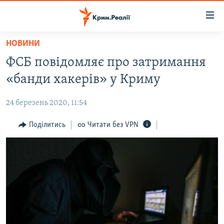
Доступність
посилання
Перейти
НОВИНИ
до
НОВИНИ
ФСБ повідомляє про затримання
основного
ВОДА.КРИМ
матеріалу
«банди хакерів» у Криму
ВІДЕО ТА ФОТО
Перейти
до
24 березень 2020, 11:54
ПОЛІТИКА
основної
БЛОГИ
Поділитись
Читати без VPN
навігації
Перейти
ПОГЛЯД
до
ІНТЕРВ'Ю
пошуку
ВСЕ ЗА ДЕНЬ
СПЕЦПРОЕКТИ
ЯК ОБІЙТИ БЛОКУВАННЯ
ДЕПОРТАЦІЯ