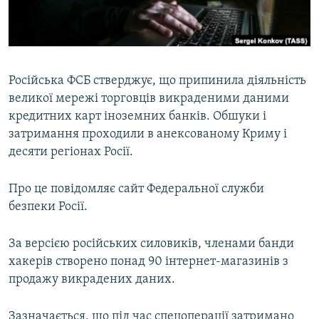
ВІДЕОУРОКИ «ELIFBE»
Русский
СВІДЧЕННЯ ОКУПАЦІЇ
Qırımtatar
УКРАЇНСЬКА ПРОБЛЕМА КРИМУ
Російська ФСБ стверджує, що припинила діяльність
ДОЛУЧАЙСЯ!
ІНФОГРАФІКА
великої мережі торговців викраденими даними
кредитних карт іноземних банків. Обшуки і
затримання проходили в анексованому Криму і
десяти регіонах Росії.
Усі сайти RFE/RL
Про це повідомляє сайт Федеральної служби
безпеки Росії.
За версією російських силовиків, членами банди
хакерів створено понад 90 інтернет-магазинів з
продажу викрадених даних.
Зазначається, що під час спецоперації затримано