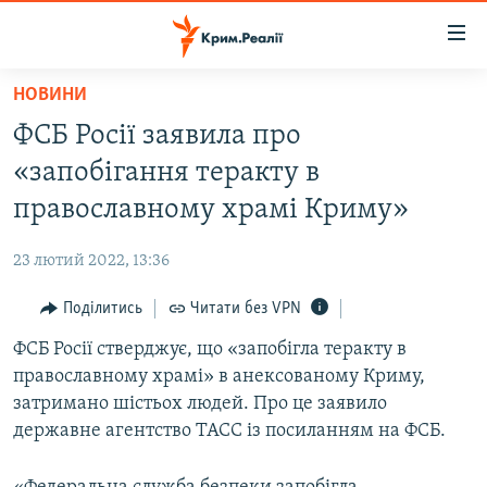
Доступність
посилання
Перейти
НОВИНИ
до
НОВИНИ
ФСБ Росії заявила про
основного
ВОДА.КРИМ
матеріалу
«запобігання теракту в
ВІДЕО ТА ФОТО
Перейти
православному храмі Криму»
до
ПОЛІТИКА
основної
23 лютий 2022, 13:36
БЛОГИ
навігації
Перейти
Поділитись
Читати без VPN
ПОГЛЯД
до
ФСБ Росії стверджує, що «запобігла теракту в
ІНТЕРВ'Ю
пошуку
православному храмі» в анексованому Криму,
ВСЕ ЗА ДЕНЬ
затримано шістьох людей. Про це заявило
СПЕЦПРОЕКТИ
державне агентство ТАСС із посиланням на ФСБ.
ЯК ОБІЙТИ БЛОКУВАННЯ
ДЕПОРТАЦІЯ