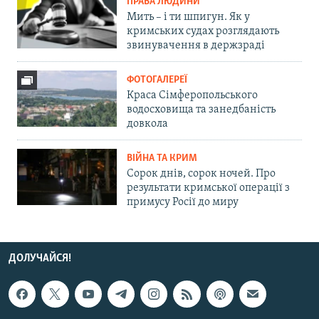
ПРАВА ЛЮДИНИ
Мить – і ти шпигун. Як у
кримських судах розглядають
звинувачення в держзраді
ФОТОГАЛЕРЕЇ
Краса Сімферопольського
водосховища та занедбаність
довкола
ВІЙНА ТА КРИМ
Сорок днів, сорок ночей. Про
результати кримської операції з
примусу Росії до миру
ДОЛУЧАЙСЯ!