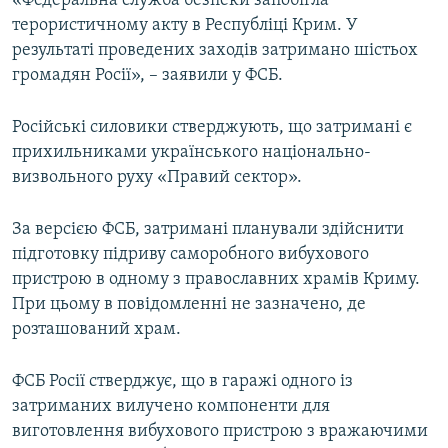
«Федеральна служба безпеки запобігла
ВІДЕОУРОКИ «ELIFBE»
терористичному акту в Республіці Крим. У
Русский
результаті проведених заходів затримано шістьох
СВІДЧЕННЯ ОКУПАЦІЇ
Qırımtatar
громадян Росії», – заявили у ФСБ.
УКРАЇНСЬКА ПРОБЛЕМА КРИМУ
ДОЛУЧАЙСЯ!
Російські силовики стверджують, що затримані є
ІНФОГРАФІКА
прихильниками українського національно-
визвольного руху «Правий сектор».
Усі сайти RFE/RL
За версією ФСБ, затримані планували здійснити
підготовку підриву саморобного вибухового
пристрою в одному з православних храмів Криму.
При цьому в повідомленні не зазначено, де
розташований храм.
ФСБ Росії стверджує, що в гаражі одного із
затриманих вилучено компоненти для
виготовлення вибухового пристрою з вражаючими