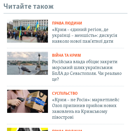
Читайте також
ПРАВА ЛЮДИНИ
«Крим – єдиний регіон, де
українці – меншість»: дискусія
навколо нової пам'ятної дати
ВІЙНА ТА КРИМ
Російська влада обіцяє закрити
морський шлях українським
БпЛА до Севастополя. Чи реально
це?
СУСПІЛЬСТВО
«Крим – не Росія»: маркетплейс
Ozon припинив прийом нових
замовлень на Кримському
півострові