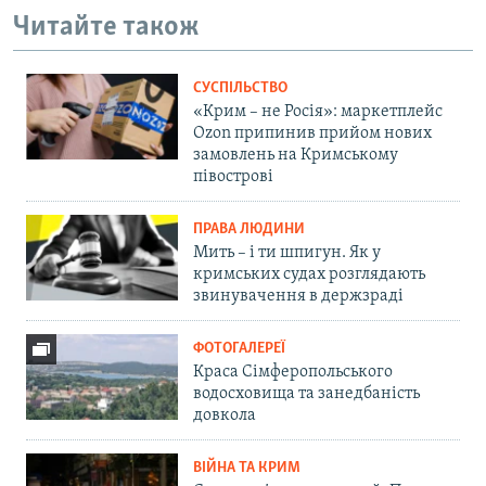
Читайте також
СУСПІЛЬСТВО
«Крим – не Росія»: маркетплейс
Ozon припинив прийом нових
замовлень на Кримському
півострові
ПРАВА ЛЮДИНИ
Мить – і ти шпигун. Як у
кримських судах розглядають
звинувачення в держзраді
ФОТОГАЛЕРЕЇ
Краса Сімферопольського
водосховища та занедбаність
довкола
ВІЙНА ТА КРИМ