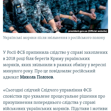
ВІДЕОУРОКИ «ELIFBE»
Русский
СВІДЧЕННЯ ОКУПАЦІЇ
Qırımtatar
УКРАЇНСЬКА ПРОБЛЕМА КРИМУ
ДОЛУЧАЙСЯ!
ІНФОГРАФІКА
Українські моряки після звільнення з російського полону
У Росії ФСБ припинила слідство у справі захоплених
Усі сайти RFE/RL
в 2018 році біля берегів Криму українських
моряків, яких звільнили в рамках обміну у вересні
минулого року. Про це повідомляє російський
адвокат
Микола Полозов
.
«Сьогодні слідчий Слідчого управління ФСБ
сповістив про ухвалене процесуальне рішення про
призупинення попереднього слідства у справі
військових українських моряків. Підстави і мотиви