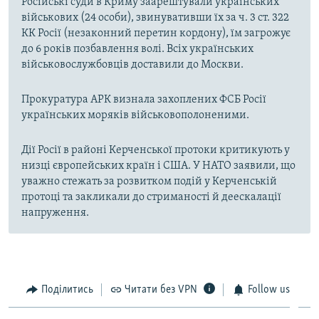
Російські суди в Криму заарештували українських
військових (24 особи), звинувативши їх за ч. 3 ст. 322
КК Росії (незаконний перетин кордону), їм загрожує
до 6 років позбавлення волі. Всіх українських
військовослужбовців доставили до Москви.
Прокуратура АРК визнала захоплених ФСБ Росії
українських моряків військовополоненими.
Дії Росії в районі Керченської протоки критикують у
низці європейських країн і США. У НАТО заявили, що
уважно стежать за розвитком подій у Керченській
протоці та закликали до стриманості й деескалації
напруження.
Поділитись
Читати без VPN
Follow us