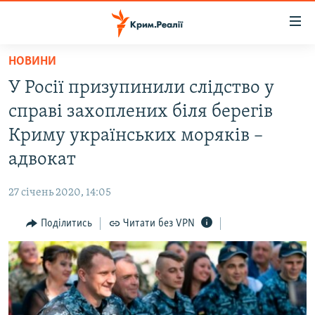
Доступність
посилання
Перейти
НОВИНИ
до
НОВИНИ
У Росії призупинили слідство у
основного
ВОДА.КРИМ
матеріалу
справі захоплених біля берегів
ВІДЕО ТА ФОТО
Перейти
Криму українських моряків –
до
ПОЛІТИКА
адвокат
основної
БЛОГИ
навігації
27 січень 2020, 14:05
Перейти
ПОГЛЯД
до
Поділитись
Читати без VPN
ІНТЕРВ'Ю
пошуку
ВСЕ ЗА ДЕНЬ
СПЕЦПРОЕКТИ
ЯК ОБІЙТИ БЛОКУВАННЯ
ДЕПОРТАЦІЯ