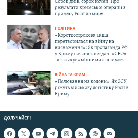
Сорок днів, сорок ночей. Про
результати кримської операції з
примусу Росії до миру
ПОЛІТИКА
«Короткострокова акція
перетворилася на війну на
виснаження»: Як пропаганда РФ
у Криму пояснює невдачі «СВО»
та залякує «мінними атаками»
ВІЙНА ТА КРИМ
«Полювання на колони». Як ЗСУ
ріжуть військову логістику Росії в
Криму
ДОЛУЧАЙСЯ!