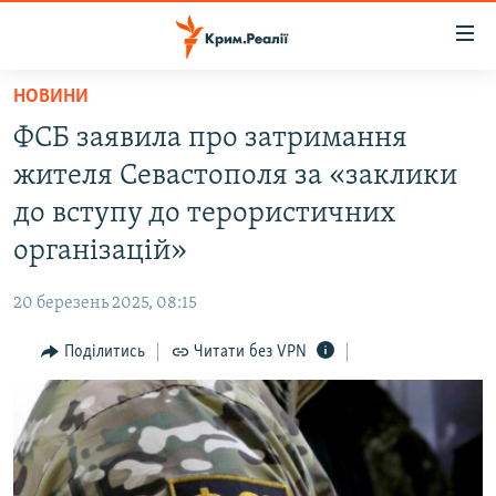
Доступність
посилання
Перейти
НОВИНИ
до
НОВИНИ
ФСБ заявила про затримання
основного
ВОДА.КРИМ
матеріалу
жителя Севастополя за «заклики
ВІДЕО ТА ФОТО
Перейти
до вступу до терористичних
до
ПОЛІТИКА
організацій»
основної
БЛОГИ
навігації
20 березень 2025, 08:15
Перейти
ПОГЛЯД
до
Поділитись
Читати без VPN
ІНТЕРВ'Ю
пошуку
ВСЕ ЗА ДЕНЬ
СПЕЦПРОЕКТИ
ЯК ОБІЙТИ БЛОКУВАННЯ
ДЕПОРТАЦІЯ