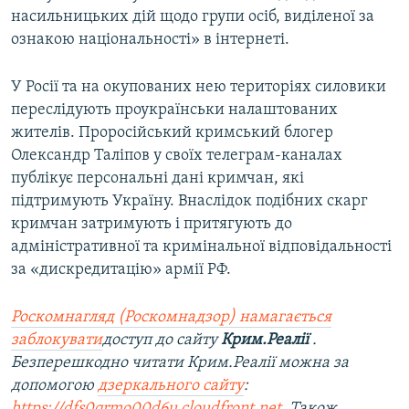
насильницьких дій щодо групи осіб, виділеної за
ознакою національності» в інтернеті.
У Росії та на окупованих нею територіях силовики
переслідують проукраїнськи налаштованих
жителів. Проросійський кримський блогер
Олександр Таліпов у своїх телеграм-каналах
публікує персональні дані кримчан, які
підтримують Україну. Внаслідок подібних скарг
кримчан затримують і притягують до
адміністративної та кримінальної відповідальності
за «дискредитацію» армії РФ.
Роскомнагляд (Роскомнадзор) намагається
заблокувати
доступ до сайту
Крим.Реалії
.
Безперешкодно читати Крим.Реалії можна за
допомогою
дзеркального сайту
:
https://dfs0qrmo00d6u.cloudfront.net
. Також