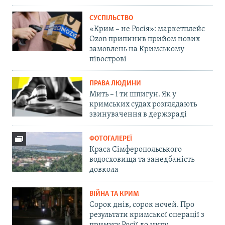
СУСПІЛЬСТВО
«Крим – не Росія»: маркетплейс
Ozon припинив прийом нових
замовлень на Кримському
півострові
ПРАВА ЛЮДИНИ
Мить – і ти шпигун. Як у
кримських судах розглядають
звинувачення в держзраді
ФОТОГАЛЕРЕЇ
Краса Сімферопольського
водосховища та занедбаність
довкола
ВІЙНА ТА КРИМ
Сорок днів, сорок ночей. Про
результати кримської операції з
примусу Росії до миру