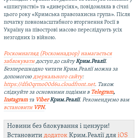
«шпигунстві» та «диверсіях», повідомляла в січні
цього року «Кримська правозахисна група». Після
початку повномасштабного вторгнення Росії в
Україну на півострові масово переслідують усіх
незгодних із війною.
Роскомнагляд (Роскомнадзор) намагається
заблокувати
доступ до сайту
Крим.Реалії
.
Безперешкодно читати Крим.Реалії можна за
допомогою
дзеркального сайту
:
https://dfs0qrmo00d6u.cloudfront.net
. Також
слідкуйте за основними подіями в
Telegram
,
Instagram
та
Viber
Крим.Реалії
. Рекомендуємо вам
встановити
VPN
.
Новини без блокування і цензури!
Встановити
додаток
Крим.Реалії для
iOS