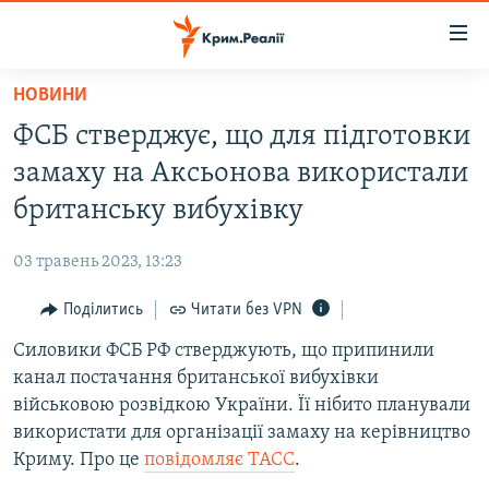
Доступність
посилання
Перейти
НОВИНИ
до
НОВИНИ
ФСБ стверджує, що для підготовки
основного
ВОДА.КРИМ
матеріалу
замаху на Аксьонова використали
ВІДЕО ТА ФОТО
Перейти
британську вибухівку
до
ПОЛІТИКА
основної
03 травень 2023, 13:23
БЛОГИ
навігації
Перейти
Поділитись
Читати без VPN
ПОГЛЯД
до
Силовики ФСБ РФ стверджують, що припинили
ІНТЕРВ'Ю
пошуку
канал постачання британської вибухівки
ВСЕ ЗА ДЕНЬ
військовою розвідкою України. Її нібито планували
СПЕЦПРОЕКТИ
використати для організації замаху на керівництво
Криму. Про це
повідомляє ТАСС
.
ЯК ОБІЙТИ БЛОКУВАННЯ
ДЕПОРТАЦІЯ