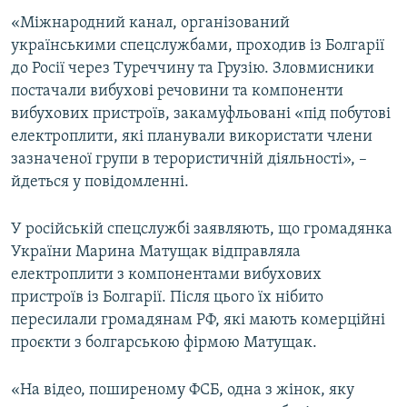
ВІДЕОУРОКИ «ELIFBE»
«Міжнародний канал, організований
Русский
українськими спецслужбами, проходив із Болгарії
СВІДЧЕННЯ ОКУПАЦІЇ
Qırımtatar
до Росії через Туреччину та Грузію. Зловмисники
УКРАЇНСЬКА ПРОБЛЕМА КРИМУ
постачали вибухові речовини та компоненти
вибухових пристроїв, закамуфльовані «під побутові
ДОЛУЧАЙСЯ!
ІНФОГРАФІКА
електроплити, які планували використати члени
зазначеної групи в терористичній діяльності», –
йдеться у повідомленні.
Усі сайти RFE/RL
У російській спецслужбі заявляють, що громадянка
України Марина Матущак відправляла
електроплити з компонентами вибухових
пристроїв із Болгарії. Після цього їх нібито
пересилали громадянам РФ, які мають комерційні
проєкти з болгарською фірмою Матущак.
«На відео, поширеному ФСБ, одна з жінок, яку