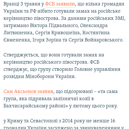
Вранці 3 травня у
ФСБ заявили
, що кілька громадян
України та РФ нібито готували замах на російське
керівництво півострова. За даними російських ЗМІ,
затримано Віктора Підвального, Олександра
Литвиненка, Сергія Кривошеїна, Костянтина
Євмененка, Ігоря Зоріна та Сергія Войнаровського.
Стверджується, що вони готували замах на
керівництво російського півострова. ФСБ
стверджує, що групу створило Головне управління
розвідки Міноборони України.
Сам Аксьонов заявив
, що підозрювані – «та сама
група, яка підривала залізничні колії в
Бахчисарайському районі» у лютому цього року.
у Криму та Севастополі з 2014 року не менше 16
громадян України засуджено за звинуваченнями у