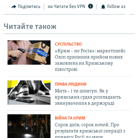
Поділитись
Читати без VPN
Follow us
Читайте також
СУСПІЛЬСТВО
«Крим – не Росія»: маркетплейс
Ozon припинив прийом нових
замовлень на Кримському
півострові
ПРАВА ЛЮДИНИ
Мить – і ти шпигун. Як у
кримських судах розглядають
звинувачення в держзраді
ВІЙНА ТА КРИМ
Сорок днів, сорок ночей. Про
результати кримської операції з
примусу Росії до миру