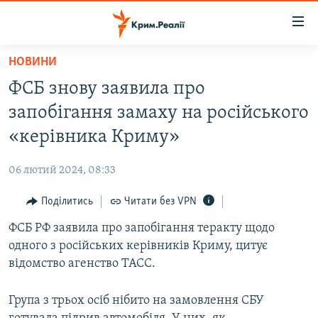
Доступність
посилання
Перейти
НОВИНИ
до
НОВИНИ
ФСБ знову заявила про
основного
ВОДА.КРИМ
матеріалу
запобігання замаху на російського
ВІДЕО ТА ФОТО
Перейти
«керівника Криму»
до
ПОЛІТИКА
основної
06 лютий 2024, 08:33
БЛОГИ
навігації
Перейти
Поділитись
Читати без VPN
ПОГЛЯД
до
ФСБ РФ заявила про запобігання теракту щодо
ІНТЕРВ'Ю
пошуку
одного з російських керівників Криму, цитує
ВСЕ ЗА ДЕНЬ
відомство агенство ТАСС.
СПЕЦПРОЕКТИ
Група з трьох осіб нібито на замовлення СБУ
ЯК ОБІЙТИ БЛОКУВАННЯ
ДЕПОРТАЦІЯ