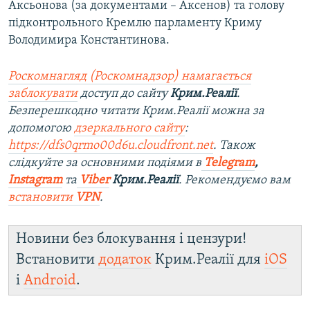
Аксьонова (за документами – Аксенов) та голову
підконтрольного Кремлю парламенту Криму
Володимира Константинова.
Роскомнагляд (Роскомнадзор) намагається
заблокувати
доступ до сайту
Крим.Реалії
.
Безперешкодно читати Крим.Реалії можна за
допомогою
дзеркального сайту
:
https://dfs0qrmo00d6u.cloudfront.net
. Також
слідкуйте за основними подіями в
Telegram
,
Instagram
та
Viber
Крим.Реалії
. Рекомендуємо вам
встановити
VPN
.
Новини без блокування і цензури!
Встановити
додаток
Крим.Реалії для
iOS
і
Android
.