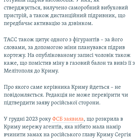
готувала підрив автомобіля. У них, як
ВІДЕОУРОКИ «ELIFBE»
стверджується, вилучено саморобний вибуховий
Русский
пристрій, а також дистанційний підривник, що
СВІДЧЕННЯ ОКУПАЦІЇ
Qırımtatar
передбачає активацію за дзвінком.
УКРАЇНСЬКА ПРОБЛЕМА КРИМУ
ДОЛУЧАЙСЯ!
ТАСС також цитує одного з фігурантів – за його
ІНФОГРАФІКА
словами, за допомогою міни планувався підрив
кортежу. На опублікованому записі чоловік також
каже, що помістив міну в газовий балон та вивіз її з
Усі сайти RFE/RL
Мелітополя до Криму.
Про якого саме керівника Криму йдеться – не
повідомляється. Редакція не може перевірити чи
підтвердити заяву російської сторони.
У грудні 2023 року
ФСБ заявила
, що розкрила в
Криму мережу агентів, яка нібито мала намір
вчинити замах на російського главу Криму Сергія