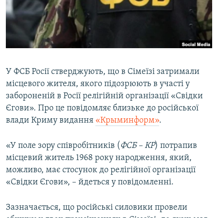
ВІДЕОУРОКИ «ELIFBE»
Русский
СВІДЧЕННЯ ОКУПАЦІЇ
Qırımtatar
УКРАЇНСЬКА ПРОБЛЕМА КРИМУ
ДОЛУЧАЙСЯ!
ІНФОГРАФІКА
У ФСБ Росії стверджують, що в Сімеїзі затримали
місцевого жителя, якого підозрюють в участі у
забороненій в Росії релігійній організації «Свідки
Усі сайти RFE/RL
Єгови». Про це повідомляє близьке до російської
влади Криму видання
«Крыминформ»
.
«У поле зору співробітників (
ФСБ – КР
) потрапив
місцевий житель 1968 року народження, який,
можливо, має стосунок до релігійної організації
«Свідки Єгови», – йдеться у повідомленні.
Зазначається, що російські силовики провели