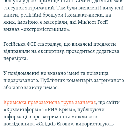
обшуки у двох приміщеннях в Сімеїзі, до яких мав
стосунок затриманий. Там були виявлені і вилучені
книги, релігійні брошури і компакт-диски, на
яких, імовірно, є матеріали, які Мін'юст Росії
визнав «екстремістськими».
Російська ФСБ стверджує, що виявлені предмети
відправили на експертизу, проводиться додаткова
перевірка.
У повідомленні не вказано імені та прізвища
підозрюваного. Публічних коментарів затриманого
або його захисту немає.
Кримська правозахисна група зазначає
, що сайти
«Крыминформ» і «РИА Крым», публікуючи
інформацію про затримання можливого
послідовника «Свідків Єгови», використовують