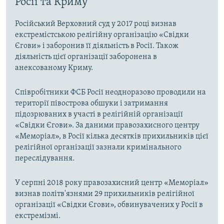
Росії та Криму
Російський Верховний суд у 2017 році визнав
екстремістською релігійну організацію «Свідки
Єгови» і заборонив її діяльність в Росії. Також
діяльність цієї організації заборонена в
анексованому Криму.
Співробітники ФСБ Росії неодноразово проводили на
території півострова обшуки і затримання
підозрюваних в участі в релігійній організації
«Свідки Єгови». За даними правозахисного центру
«Меморіал», в Росії кілька десятків прихильників цієї
релігійної організації зазнали кримінального
переслідування.
У серпні 2018 року правозахисний центр «Меморіал»
визнав політв'язнями 29 прихильників релігійної
організації «Свідки Єгови», обвинувачених у Росії в
екстремізмі.