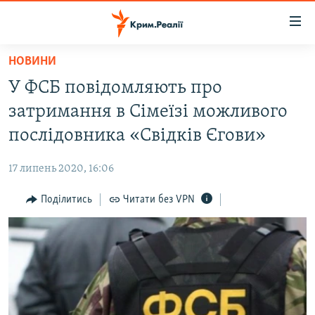
Доступність
посилання
Перейти
НОВИНИ
до
НОВИНИ
У ФСБ повідомляють про
основного
ВОДА.КРИМ
матеріалу
затримання в Сімеїзі можливого
ВІДЕО ТА ФОТО
Перейти
послідовника «Свідків Єгови»
до
ПОЛІТИКА
основної
17 липень 2020, 16:06
БЛОГИ
навігації
Перейти
Поділитись
Читати без VPN
ПОГЛЯД
до
ІНТЕРВ'Ю
пошуку
ВСЕ ЗА ДЕНЬ
СПЕЦПРОЕКТИ
ЯК ОБІЙТИ БЛОКУВАННЯ
ДЕПОРТАЦІЯ