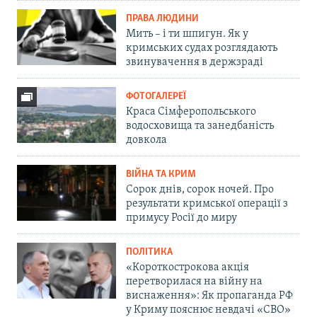
ПРАВА ЛЮДИНИ
Мить – і ти шпигун. Як у
кримських судах розглядають
звинувачення в держзраді
ФОТОГАЛЕРЕЇ
Краса Сімферопольського
водосховища та занедбаність
довкола
ВІЙНА ТА КРИМ
Сорок днів, сорок ночей. Про
результати кримської операції з
примусу Росії до миру
ПОЛІТИКА
«Короткострокова акція
перетворилася на війну на
виснаження»: Як пропаганда РФ
у Криму пояснює невдачі «СВО»