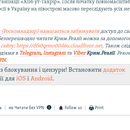
ганізації «Хізб ут-Тахрір». Після початку повномасшта
сії в Україну на півострові масово переслідують усіх не
 (Роскомнадзор) намагається заблокувати
доступ до са
 Безперешкодно читати Крим.Реалії можна за допомог
 сайту
:
https://dfs0qrmo00d6u.cloudfront.net
. Також слі
діями в
Telegram
,
Instagram
та
Viber
Крим.Реалії
. Рек
PN
.
з блокування і цензури! Встановити
додаток
ії для
iOS
і
Android
.
ь
Читати без VPN
Follow us
Print