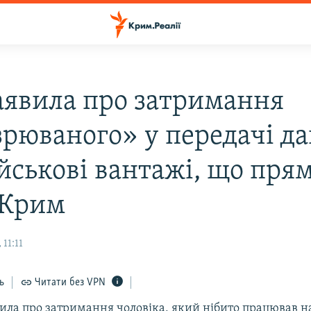
аявила про затримання
зрюваного» у передачі д
ійськові вантажі, що пря
 Крим
11:11
ь
Читати без VPN
вила про затримання чоловіка, який нібито працював н