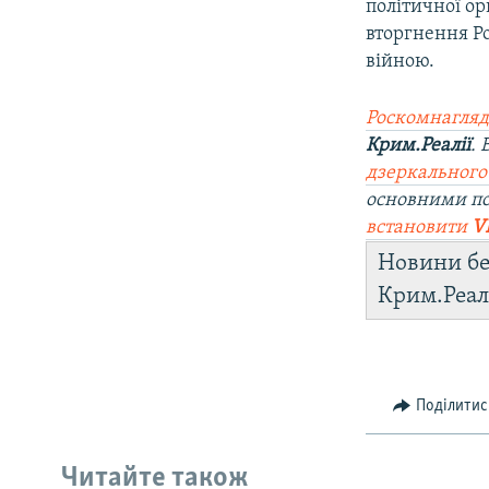
політичної ор
вторгнення Ро
війною.
Роскомнагляд
Крим.Реалії
.
дзеркального
основними по
встановити
V
Новини бе
Крим.Реал
Поділитис
Читайте також