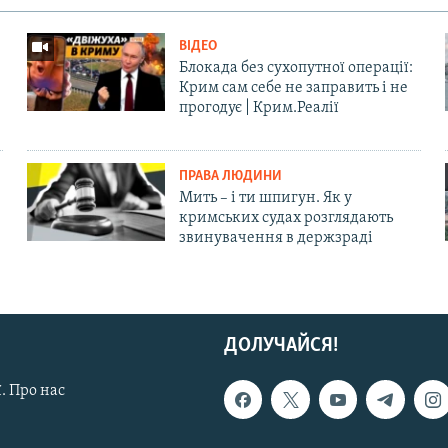
ВІДЕО
Блокада без сухопутної операції:
Крим сам себе не заправить і не
прогодує | Крим.Реалії
ПРАВА ЛЮДИНИ
Мить – і ти шпигун. Як у
кримських судах розглядають
звинувачення в держзраді
ДОЛУЧАЙСЯ!
. Про нас