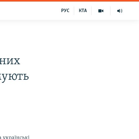
РУС
КТА
аних
мують
а українські