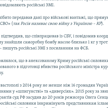
повідомляють російські ЗМІ.
ібито передавав дані про військові вантажі, що пряму
«СВО» (
так Росія називає свою війну з Україною – КР
).
підтвердив, що співпрацював із СБУ, і повідомив коор
ому знайшли саморобну бомбу масою близько 1 кг у тро
 – пишуть російські ЗМІ з посиланням на ФСБ.
омлялося, що в анексованому Криму російські силовик
юваного в підготовці вбивства російського міністра куро
у.
евастополі з 2014 року не менше ніж 16 громадян Укра
ннями у «шпигунстві» та «диверсіях». 2015 року за зв
ерактів суд РФ засудив до 20 років режисера Олега Сен
осійські силовики інкримінують представникам іслам