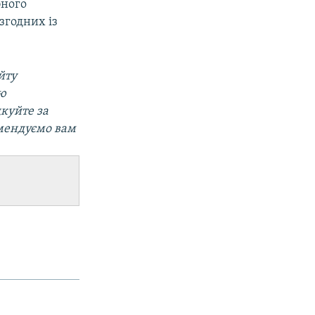
бного
згодних із
йту
ою
дкуйте за
омендуємо вам