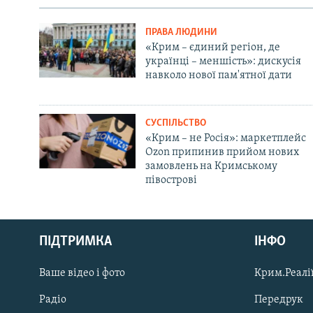
ПРАВА ЛЮДИНИ
«Крим – єдиний регіон, де
українці – меншість»: дискусія
навколо нової пам'ятної дати
СУСПІЛЬСТВО
«Крим – не Росія»: маркетплейс
Ozon припинив прийом нових
замовлень на Кримському
півострові
Русский
Qırımtatar
ПІДТРИМКА
ІНФО
Ваше відео і фото
Крим.Реалії
ДОЛУЧАЙСЯ!
Радіо
Передрук