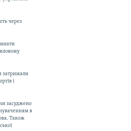
ють через
динати
тиловому
и затримали
ртів і
їни засуджено
инуваченням в
цова. Також
ської