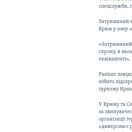
ВІДЕОУРОКИ «ELIFBE»
спецслужби, 
СВІДЧЕННЯ ОКУПАЦІЇ
Затриманий н
УКРАЇНСЬКА ПРОБЛЕМА КРИМУ
Крим у зону 
ІНФОГРАФІКА
«Затриманий 
схрону, в як
еквіваленті»,
Раніше повід
нібито підозр
туризму Крим
У Криму та С
за звинуваче
організації т
«диверсию» р