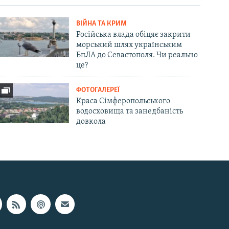
ВІЙНА ТА КРИМ
Російська влада обіцяє закрити
морський шлях українським
БпЛА до Севастополя. Чи реально
це?
ФОТОГАЛЕРЕЇ
Краса Сімферопольського
водосховища та занедбаність
довкола