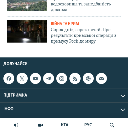
водосховища та занедбаність
довкола
ВІЙНА ТА КРИМ
Сорок днів, сорок ночей. Про
результати кримської операції з
примусу Росії до миру
ДОЛУЧАЙСЯ!
ПІДТРИМКА
ІНФО
© Крим.Реалії, 2026 | Усі права застережено.
КТА
РУС