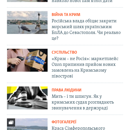
навколо нової пам'ятної дати
ВІЙНА ТА КРИМ
Російська влада обіцяє закрити
морський шлях українським
БпЛА до Севастополя. Чи реально
це?
СУСПІЛЬСТВО
«Крим – не Росія»: маркетплейс
Ozon припинив прийом нових
замовлень на Кримському
півострові
ПРАВА ЛЮДИНИ
Мить – і ти шпигун. Як у
кримських судах розглядають
звинувачення в держзраді
ФОТОГАЛЕРЕЇ
Краса Сімферопольського