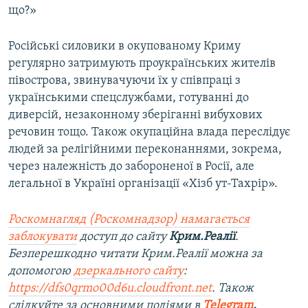
що?»
Російські силовики в окупованому Криму
регулярно затримують проукраїнських жителів
півострова, звинувачуючи їх у співпраці з
українськими спецслужбами, готуванні до
диверсій, незаконному зберіганні вибухових
речовин тощо. Також окупаційна влада переслідує
людей за релігійними переконаннями, зокрема,
через належність до забороненої в Росії, але
легальної в Україні організації «Хізб ут-Тахрір».
Роскомнагляд (Роскомнадзор) намагається
заблокувати
доступ до сайту
Крим.Реалії
.
Безперешкодно читати Крим.Реалії можна за
допомогою
дзеркального сайту
:
https://dfs0qrmo00d6u.cloudfront.net
. Також
слідкуйте за основними подіями в
Telegram
,