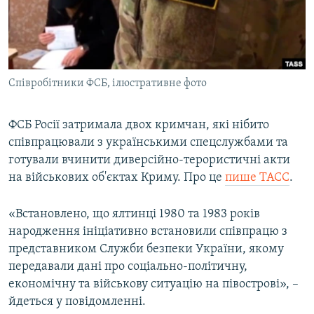
ВІДЕОУРОКИ «ELIFBE»
Русский
СВІДЧЕННЯ ОКУПАЦІЇ
Qırımtatar
УКРАЇНСЬКА ПРОБЛЕМА КРИМУ
Співробітники ФСБ, ілюстративне фото
ДОЛУЧАЙСЯ!
ІНФОГРАФІКА
ФСБ Росії затримала двох кримчан, які нібито
співпрацювали з українськими спецслужбами та
Усі сайти RFE/RL
готували вчинити диверсійно-терористичні акти
на військових об'єктах Криму. Про це
пише ТАСС
.
«Встановлено, що ялтинці 1980 та 1983 років
народження ініціативно встановили співпрацю з
представником Служби безпеки України, якому
передавали дані про соціально-політичну,
економічну та військову ситуацію на півострові», –
йдеться у повідомленні.