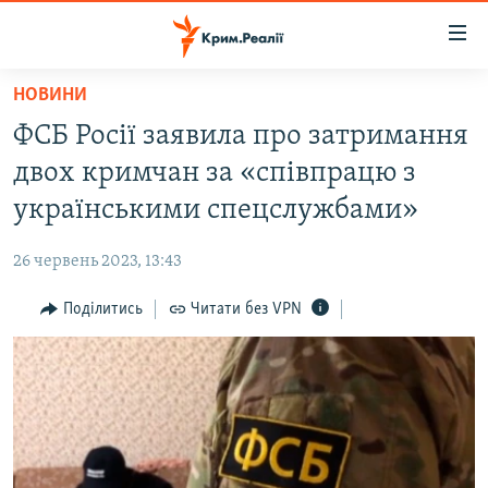
Доступність
посилання
Перейти
НОВИНИ
до
НОВИНИ
ФСБ Росії заявила про затримання
основного
ВОДА.КРИМ
матеріалу
двох кримчан за «співпрацю з
ВІДЕО ТА ФОТО
Перейти
українськими спецслужбами»
до
ПОЛІТИКА
основної
26 червень 2023, 13:43
БЛОГИ
навігації
Перейти
Поділитись
Читати без VPN
ПОГЛЯД
до
ІНТЕРВ'Ю
пошуку
ВСЕ ЗА ДЕНЬ
СПЕЦПРОЕКТИ
ЯК ОБІЙТИ БЛОКУВАННЯ
ДЕПОРТАЦІЯ