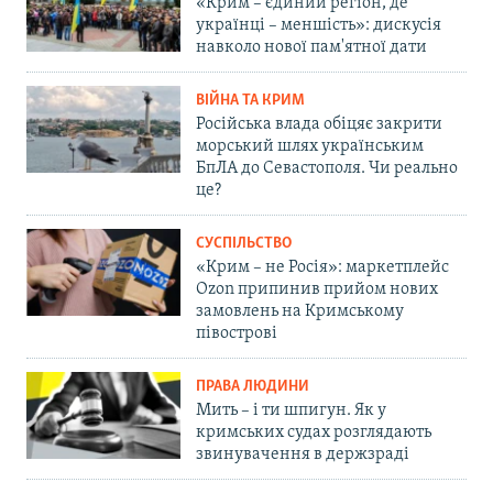
«Крим – єдиний регіон, де
українці – меншість»: дискусія
навколо нової пам'ятної дати
ВІЙНА ТА КРИМ
Російська влада обіцяє закрити
морський шлях українським
БпЛА до Севастополя. Чи реально
це?
СУСПІЛЬСТВО
«Крим – не Росія»: маркетплейс
Ozon припинив прийом нових
замовлень на Кримському
півострові
ПРАВА ЛЮДИНИ
Мить – і ти шпигун. Як у
кримських судах розглядають
звинувачення в держзраді