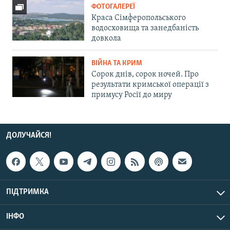
ФОТОГАЛЕРЕЇ
Краса Сімферопольського
водосховища та занедбаність
довкола
ВІЙНА ТА КРИМ
Сорок днів, сорок ночей. Про
результати кримської операції з
примусу Росії до миру
ДОЛУЧАЙСЯ!
ПІДТРИМКА
ІНФО