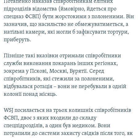
Потапенко наказав співробітникам елітних
підрозділів відомства (ймовірно, йдеться про
спецназ ФСВП) бути жорстокими з полоненими. Він
зазначив, що насильство не обмежуватиметься, а
натільні камери, які могли б зафіксувати тортури,
приберуть.
Пізніше такі вказівки отримали співробітники
служби виконання покарань інших регіонах,
зокрема у Пскові, Москві, Бурятії. Серед
співробітників, які стежили за полоненими,
відбувалася ротація – вони не перебували в одній
колонії понад місяць.
WSJ посилається на трьох колишніх співробітників
ФСВП, двоє з яких входили до складу
спецпідрозділів, а один був медиком. Вони
потрапили до системи захисту свідків після того, як