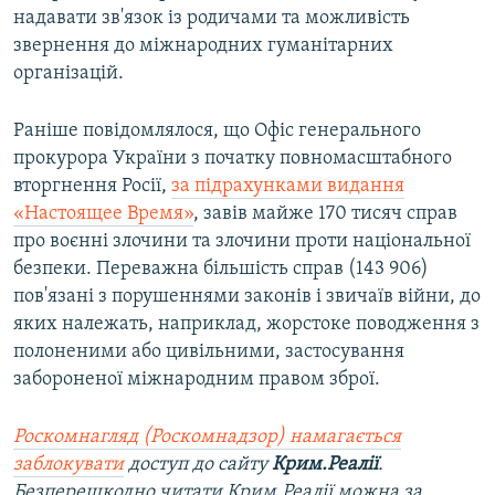
надавати зв'язок із родичами та можливість
звернення до міжнародних гуманітарних
організацій.
Раніше повідомлялося, що Офіс генерального
прокурора України з початку повномасштабного
вторгнення Росії,
за підрахунками видання
«Настоящее Время»
, завів майже 170 тисяч справ
про воєнні злочини та злочини проти національної
безпеки. Переважна більшість справ (143 906)
пов'язані з порушеннями законів і звичаїв війни, до
яких належать, наприклад, жорстоке поводження з
полоненими або цивільними, застосування
забороненої міжнародним правом зброї.
Роскомнагляд (Роскомнадзор) намагається
заблокувати
доступ до сайту
Крим.Реалії
.
Безперешкодно читати Крим.Реалії можна за