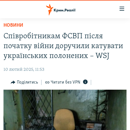
Доступність
посилання
Перейти
НОВИНИ
до
НОВИНИ
Співробітникам ФСВП після
основного
ВОДА.КРИМ
матеріалу
початку війни доручили катувати
ВІДЕО ТА ФОТО
Перейти
українських полонених – WSJ
до
ПОЛІТИКА
основної
10 лютий 2025, 11:53
БЛОГИ
навігації
Перейти
Поділитись
Читати без VPN
ПОГЛЯД
до
ІНТЕРВ'Ю
пошуку
ВСЕ ЗА ДЕНЬ
СПЕЦПРОЕКТИ
ЯК ОБІЙТИ БЛОКУВАННЯ
ДЕПОРТАЦІЯ