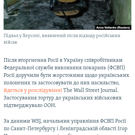
ВІДЕОУРОКИ «ELIFBE»
Русский
СВІДЧЕННЯ ОКУПАЦІЇ
Qırımtatar
УКРАЇНСЬКА ПРОБЛЕМА КРИМУ
Підвал у Херсоні, виявлений після відходу російських
ДОЛУЧАЙСЯ!
ІНФОГРАФІКА
військ
Після вторгнення Росії в Україну співробітникам
Усі сайти RFE/RL
Федеральної служби виконання покарань (ФСВП)
Росії доручили бути жорстокими щодо українських
полонених та застосовувати до них насильство,
йдеться у розслідуванні
The Wall Street Journal.
Застосування тортур до українських військових
підтверджувало ООН.
За даними WSJ, начальник управління ФСВП Росії
по Санкт-Петербургу і Ленінградській області Ігор