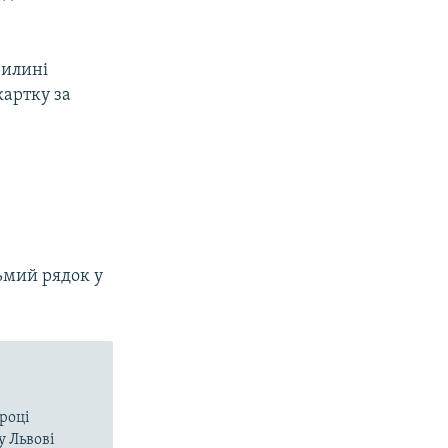
вилині
артку за
сьмий рядок у
 році
у Львові