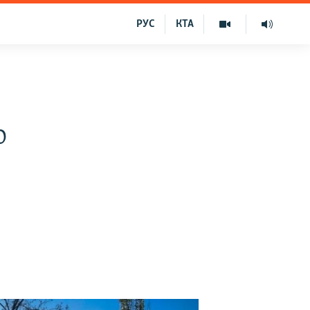
РУС
КТА
о