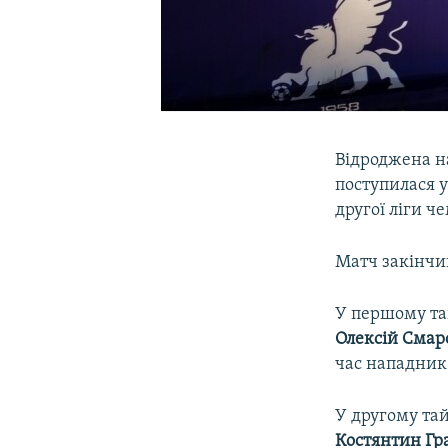
Відроджена н
поступилася у
другої ліги ч
Матч закінчив
У першому та
Олексій Смар
час нападник
У другому тай
Костянтин Гр