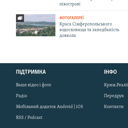
півострові
ФОТОГАЛЕРЕЇ
Краса Сімферопольського
водосховища та занедбаність
довкола
Русский
ПІДТРИМКА
ІНФО
Qırımtatar
Ваше відео і фото
Крим.Реалії
ДОЛУЧАЙСЯ!
Радіо
Передрук
Мобільний додаток Android | iOS
Контакти
RSS / Podcast
Усі сайти RFE/RL