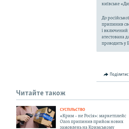
київське «Ди
До російської
припинив сво
і включений 
атестована д
проводить у 
Поділитис
Читайте також
СУСПІЛЬСТВО
«Крим – не Росія»: маркетплейс
Ozon припинив прийом нових
замовлень на Кримському