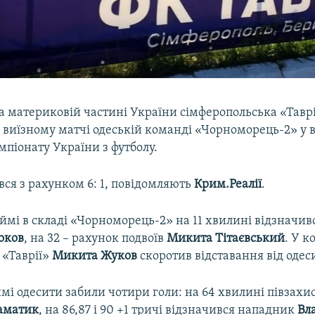
а материковій частині України сімферопольська «Тавр
 виїзному матчі одеській команді «Чорноморець-2» у 
емпіонату України з футболу.
ся з рахунком 6: 1, повідомляють
Крим.Реалії
.
ймі в складі «Чорноморець-2» на 11 хвилині відзначи
оков
, на 32 – рахунок подвоїв
Микита Тітаєвський
. У 
 «Таврії»
Микита Жуков
скоротив відставання від одеси
мі одесити забили чотири голи: на 64 хвилині півзахи
аматик
, на 86,87 і 90 +1 тричі відзначився нападник
Вл