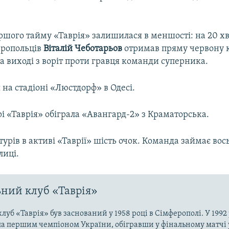
ершого тайму «Таврія» залишилася в меншості: на 20 х
еропольців
Віталій Чеботарьов
отримав пряму червону к
а виході з воріт проти гравця команди суперника.
 на стадіоні «Люстдорф» в Одесі.
і «Таврія» обіграла «Авангард-2» з Краматорська.
турів в активі «Таврії» шість очок. Команда займає во
лиці.
ний клуб «Таврія»
луб «Таврія» був заснований у 1958 році в Сімферополі. У 1992
ла першим чемпіоном України, обігравши у фінальному матчі 