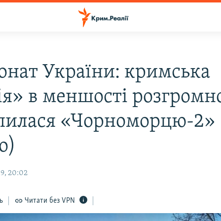
онат України: кримська
ія» в меншості розгромн
пилася «Чорноморцю-2»
о)
9, 20:02
ь
Читати без VPN