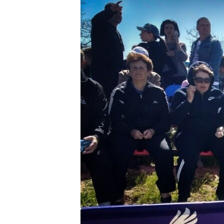
ВІДЕОУРОКИ «ELIFBE»
СВІДЧЕННЯ ОКУПАЦІЇ
УКРАЇНСЬКА ПРОБЛЕМА КРИМУ
ІНФОГРАФІКА