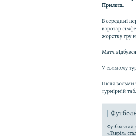
Прилета
.
В середині п
воротар сімф
жорстку гру н
Матч відбувся
У сьомому тур
Після восьми 
турнірній таб
Футболь
Футбольний к
«Таврія» ста