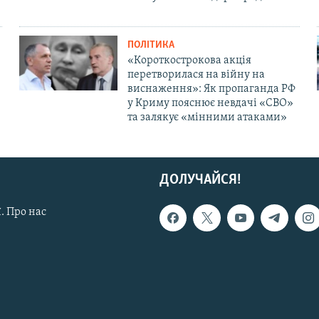
ПОЛІТИКА
«Короткострокова акція
перетворилася на війну на
виснаження»: Як пропаганда РФ
у Криму пояснює невдачі «СВО»
та залякує «мінними атаками»
ДОЛУЧАЙСЯ!
. Про нас