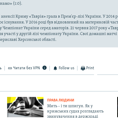
намо» (1:0).
 анексії Криму «Таврія» грала в Прем'єр-лізі України. У 2014 р
є існування. У 2016 році був відновлений на материковій час
у Чемпіонат України серед аматорів. 21 червня 2017 року «Тавр
ля участі у другій лізі чемпіонату України. Свої домашні матч
Бериславі Херсонської області.
ь
Читати без VPN
Follow us
Print
ПРАВА ЛЮДИНИ
Мить – і ти шпигун. Як у
кримських судах розглядають
звинувачення в держзраді