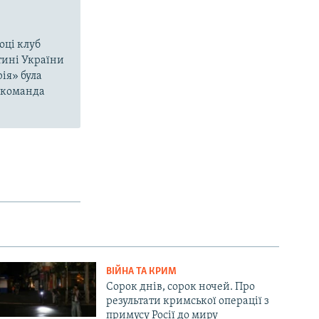
оці клуб
тині України
ія» була
і команда
ВІЙНА ТА КРИМ
Сорок днів, сорок ночей. Про
результати кримської операції з
примусу Росії до миру