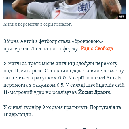
ВІДЕОУРОКИ «ELIFBE»
Русский
СВІДЧЕННЯ ОКУПАЦІЇ
Qırımtatar
Англія перемогла в серії пенальті
УКРАЇНСЬКА ПРОБЛЕМА КРИМУ
ДОЛУЧАЙСЯ!
ІНФОГРАФІКА
Збірна Англії з футболу стала «бронзовою»
призеркою Ліги націй, інформує
Радіо Свобода
.
Усі сайти RFE/RL
У матчі за третє місце англійці здобули перемогу
над Швейцарією. Основний і додатковий час матчу
закінчився з рахунком 0:0. У серії пенальті Англія
перемогла з рахунком 6:5. У складі швейцарців свій
11-метровий удар не реалізував
Йосип
Дрмич
.
У фіналі турніру 9 червня гратимуть Португалія та
Нідерланди.