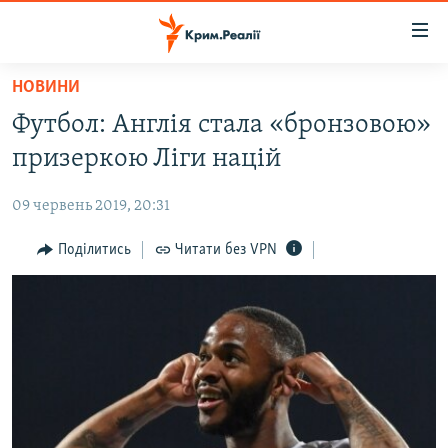
Доступність
посилання
Перейти
НОВИНИ
до
НОВИНИ
Футбол: Англія стала «бронзовою»
основного
ВОДА.КРИМ
матеріалу
призеркою Ліги націй
ВІДЕО ТА ФОТО
Перейти
до
09 червень 2019, 20:31
ПОЛІТИКА
основної
БЛОГИ
Поділитись
Читати без VPN
навігації
Перейти
ПОГЛЯД
до
ІНТЕРВ'Ю
пошуку
ВСЕ ЗА ДЕНЬ
СПЕЦПРОЕКТИ
ЯК ОБІЙТИ БЛОКУВАННЯ
ДЕПОРТАЦІЯ