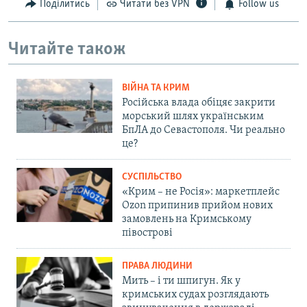
Поділитись
Читати без VPN
Follow us
Читайте також
ВІЙНА ТА КРИМ
Російська влада обіцяє закрити
морський шлях українським
БпЛА до Севастополя. Чи реально
це?
СУСПІЛЬСТВО
«Крим – не Росія»: маркетплейс
Ozon припинив прийом нових
замовлень на Кримському
півострові
ПРАВА ЛЮДИНИ
Мить – і ти шпигун. Як у
кримських судах розглядають