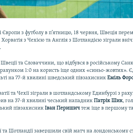
 Європи з футболу в п’ятницю, 18 червня, Швеція пере
 Хорватія з Чехією та Англія з Шотландією зіграли вні
.
Швеції та Словаччини, що відбувся в російському Санк
 рахунком 1:0 на користь іще одних «синьо-жовтих». 
льті на 77-й хвилині шведський півзахисник
Еміль Фор
тії та Чехії зіграли в шотландському Единбурзі з раху
рив на 37-й хвилині чеський нападник
Патрік Шик
, го
ський півзахисник
Іван Перишич
теж іще в першому та
ії та Шотландії завершили свій матч на лондонському с