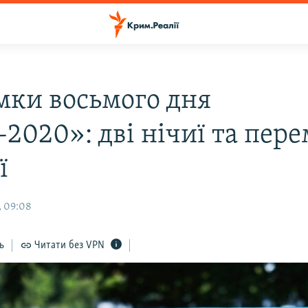
мки восьмого дня
2020»: дві нічиї та пере
ї
, 09:08
ь
Читати без VPN