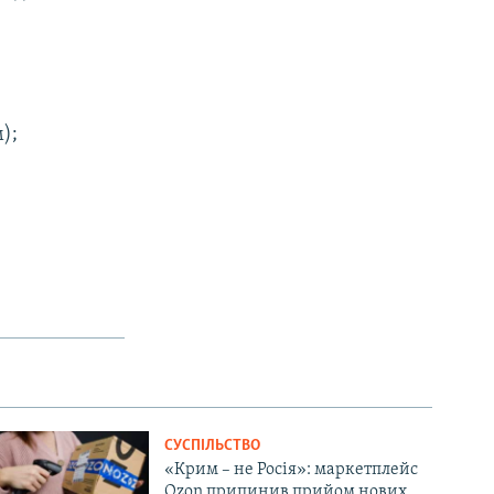
);
СУСПІЛЬСТВО
«Крим – не Росія»: маркетплейс
Ozon припинив прийом нових