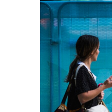
ВІДЕОУРОКИ «ELIFBE»
СВІДЧЕННЯ ОКУПАЦІЇ
УКРАЇНСЬКА ПРОБЛЕМА КРИМУ
ІНФОГРАФІКА