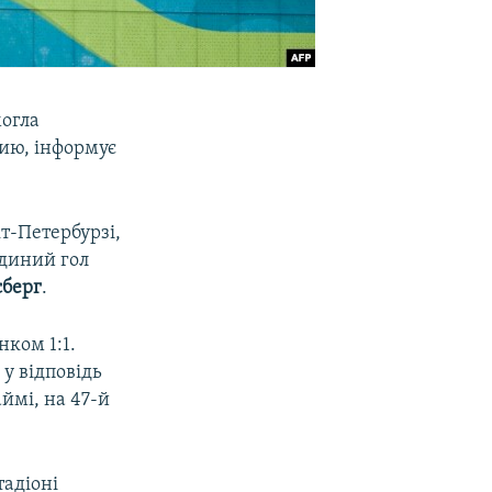
могла
чию, інформує
т-Петербурзі,
Єдиний гол
сберг
.
нком 1:1.
л у відповідь
ймі, на 47-й
тадіоні