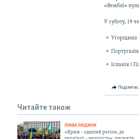
«Вемблі» нул
У суботу, 19 
Угорщина і
Португалія
Іспанія і П
Поділитис
Читайте також
ПРАВА ЛЮДИНИ
«Крим – єдиний регіон, де
українці – меншість»: дискусія