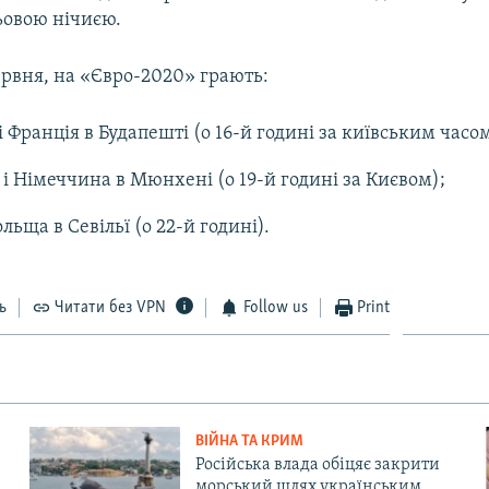
ьовою нічиєю.
червня, на «Євро-2020» грають:
 Франція в Будапешті (о 16-й годині за київським часом
 і Німеччина в Мюнхені (о 19-й годині за Києвом);
ольща в Севільї (о 22-й годині).
ь
Читати без VPN
Follow us
Print
ВІЙНА ТА КРИМ
Російська влада обіцяє закрити
морський шлях українським