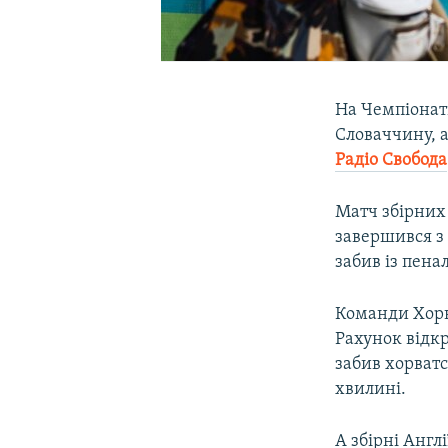
На Чемпіонаті
Словаччину, а
Радіо Свобода
Матч збірних 
завершився з
забив із пена
Команди Хорва
Рахунок відк
забив хорват
хвилині.
А збірні Англ