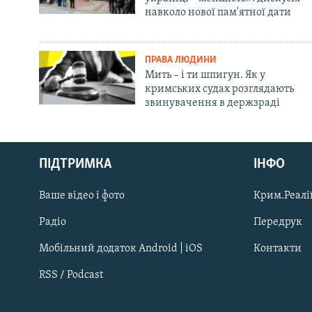
навколо нової пам'ятної дати
ПРАВА ЛЮДИНИ
Мить – і ти шпигун. Як у
кримських судах розглядають
звинувачення в держзраді
Русский
ПІДТРИМКА
ІНФО
Qırımtatar
Ваше відео і фото
Крим.Реалії
ДОЛУЧАЙСЯ!
Радіо
Передрук
Мобільний додаток Android | iOS
Контакти
RSS / Podcast
Усі сайти RFE/RL