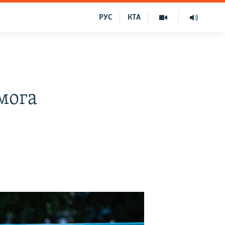
РУС
КТА
мога