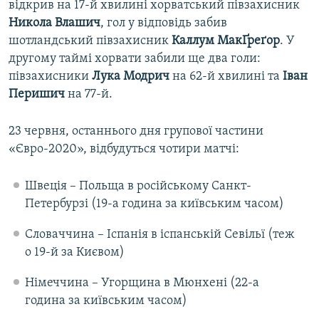
відкрив на 17-й хвилині хорватський півзахисник
Никола Влашич
, гол у відповідь забив
шотландський півзахисник
Каллум МакҐреґор
. У
другому таймі хорвати забили ще два голи:
півзахисники
Лука Модрич
на 62-й хвилині та
Іван
Перишич
на 77-й.
23 червня, останнього дня групової частини
«Євро-2020», відбудуться чотири матчі:
Швеція – Польща в російському Санкт-
Петербурзі (19-а година за київським часом)
Словаччина – Іспанія в іспанській Севільї (теж
о 19-й за Києвом)
Німеччина – Угорщина в Мюнхені (22-а
година за київським часом)