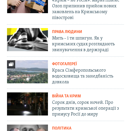
«Крим – не Росія»: маркетплейс
Ozon припинив прийом нових
замовлень на Кримському
півострові
ПРАВА ЛЮДИНИ
Мить – і ти шпигун. Як у
кримських судах розглядають
звинувачення в держзраді
ФОТОГАЛЕРЕЇ
Краса Сімферопольського
водосховища та занедбаність
довкола
ВІЙНА ТА КРИМ
Сорок днів, сорок ночей. Про
результати кримської операції з
примусу Росії до миру
ПОЛІТИКА