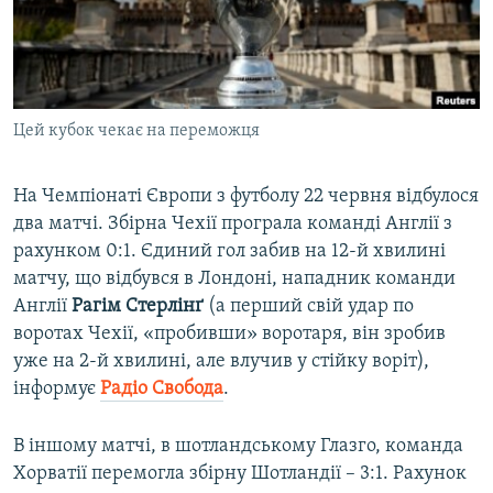
ВІДЕОУРОКИ «ELIFBE»
Русский
СВІДЧЕННЯ ОКУПАЦІЇ
Qırımtatar
УКРАЇНСЬКА ПРОБЛЕМА КРИМУ
Цей кубок чекає на переможця
ДОЛУЧАЙСЯ!
ІНФОГРАФІКА
На Чемпіонаті Європи з футболу 22 червня відбулося
два матчі. Збірна Чехії програла команді Англії з
Усі сайти RFE/RL
рахунком 0:1. Єдиний гол забив на 12-й хвилині
матчу, що відбувся в Лондоні, нападник команди
Англії
Рагім Стерлінґ
(а перший свій удар по
воротах Чехії, «пробивши» воротаря, він зробив
уже на 2-й хвилині, але влучив у стійку воріт),
інформує
Радіо Свобода
.
В іншому матчі, в шотландському Глазго, команда
Хорватії перемогла збірну Шотландії – 3:1. Рахунок