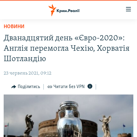
Доступність
посилання
Перейти
НОВИНИ
до
НОВИНИ
Дванадцятий день «Євро-2020»:
основного
ВОДА.КРИМ
матеріалу
Англія перемогла Чехію, Хорватія
ВІДЕО ТА ФОТО
Перейти
Шотландію
до
ПОЛІТИКА
основної
23 червень 2021, 09:12
БЛОГИ
навігації
Перейти
Поділитись
Читати без VPN
ПОГЛЯД
до
ІНТЕРВ'Ю
пошуку
ВСЕ ЗА ДЕНЬ
СПЕЦПРОЕКТИ
ЯК ОБІЙТИ БЛОКУВАННЯ
ДЕПОРТАЦІЯ