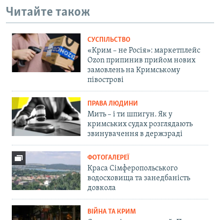
Читайте також
СУСПІЛЬСТВО
«Крим – не Росія»: маркетплейс
Ozon припинив прийом нових
замовлень на Кримському
півострові
ПРАВА ЛЮДИНИ
Мить – і ти шпигун. Як у
кримських судах розглядають
звинувачення в держзраді
ФОТОГАЛЕРЕЇ
Краса Сімферопольського
водосховища та занедбаність
довкола
ВІЙНА ТА КРИМ