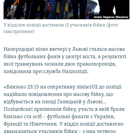
ВІДЕОУРОКИ «ELIFBE»
Русский
СВІДЧЕННЯ ОКУПАЦІЇ
Qırımtatar
У відділок поліції доставили 12 учасників бійки (фото
УКРАЇНСЬКА ПРОБЛЕМА КРИМУ
ілюстративне)
ДОЛУЧАЙСЯ!
ІНФОГРАФІКА
Напередодні пізно ввечері у Львові сталася масова
бійка футбольних фанів у центрі міста, в результаті
якої травмувань зазнали двоє правоохоронців,
Усі сайти RFE/RL
повідомила пресслужба Нацполіції.
«Близько 23:15 на оперативну лінію102 до поліції
надійшло повідомлення про масову бійку, що
відбувається на площі Галицькій у Львові…
Поліцейські припинили бійку, участь в якій брали
близько ста осіб – футбольні фанати з України,
Франції та Німеччини. У відділ поліції доставлено
дванадцятьох учасників бійки – з них четверо