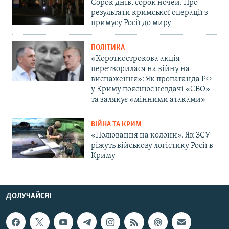
Сорок днів, сорок ночей. Про
результати кримської операції з
примусу Росії до миру
ПОЛІТИКА
«Короткострокова акція
перетворилася на війну на
виснаження»: Як пропаганда РФ
у Криму пояснює невдачі «СВО»
та залякує «мінними атаками»
ВІЙНА ТА КРИМ
«Полювання на колони». Як ЗСУ
ріжуть військову логістику Росії в
Криму
ДОЛУЧАЙСЯ!