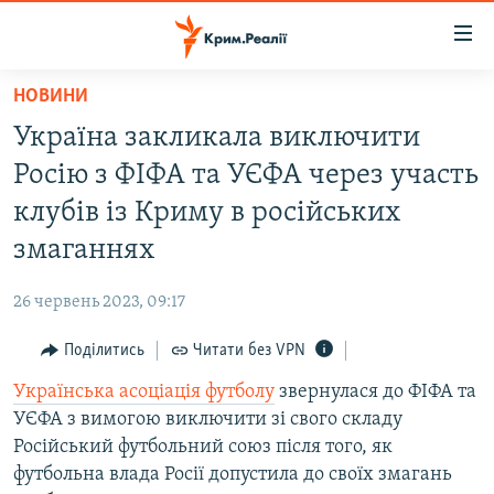
Доступність
посилання
Перейти
НОВИНИ
до
НОВИНИ
Україна закликала виключити
основного
ВОДА.КРИМ
матеріалу
Росію з ФІФА та УЄФА через участь
ВІДЕО ТА ФОТО
Перейти
клубів із Криму в російських
до
ПОЛІТИКА
змаганнях
основної
БЛОГИ
навігації
26 червень 2023, 09:17
Перейти
ПОГЛЯД
до
Поділитись
Читати без VPN
ІНТЕРВ'Ю
пошуку
Українська асоціація футболу
звернулася до ФІФА та
ВСЕ ЗА ДЕНЬ
УЄФА з вимогою виключити зі свого складу
СПЕЦПРОЕКТИ
Російський футбольний союз після того, як
футбольна влада Росії допустила до своїх змагань
ЯК ОБІЙТИ БЛОКУВАННЯ
ДЕПОРТАЦІЯ