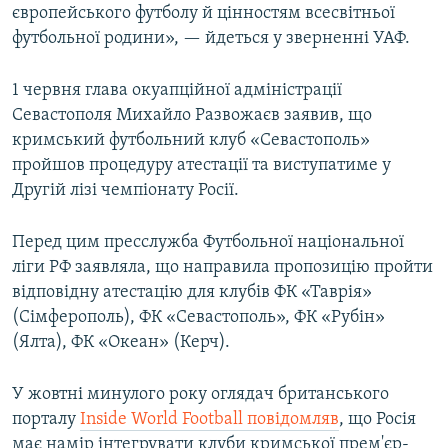
європейського футболу й цінностям всесвітньої
футбольної родини», — йдеться у зверненні УАФ.
1 червня глава окуапційної адміністрації
Севастополя Михайло Развожаєв заявив, що
кримський футбольний клуб «Севастополь»
пройшов процедуру атестації та виступатиме у
Другій лізі чемпіонату Росії.
Перед цим пресслужба Футбольної національної
ліги РФ заявляла, що направила пропозицію пройти
відповідну атестацію для клубів ФК «Таврія»
(Сімферополь), ФК «Севастополь», ФК «Рубін»
(Ялта), ФК «Океан» (Керч).
У жовтні минулого року оглядач британського
порталу
Inside World Football повідомляв
, що Росія
має намір інтегрувати клуби кримської прем'єр-