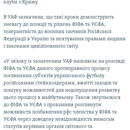
клуби з Криму.
ВІДЕОУРОКИ «ELIFBE»
Русский
СВІДЧЕННЯ ОКУПАЦІЇ
В УАФ зазначили, що такі кроки демонструють
Qırımtatar
зневагу до позиції та рішень ФІФА та УЄФА,
УКРАЇНСЬКА ПРОБЛЕМА КРИМУ
толерантність до воєнних злочинів Російської
ДОЛУЧАЙСЯ!
ІНФОГРАФІКА
Федерації в Україні та нехтування правами людини
і законами цивілізованого світу.
«У зв’язку із зазначеним УАФ наполягає на розгляді
Усі сайти RFE/RL
ФІФА та УЄФА даного протиправного процесу
поглинання суб'єктів українського футболу
російськими стейкхолдерами, вжитті заходів та
пошуку можливостей для недопущення розвитку
цього процесу в майбутньому. Також звертаємося
до ФІФА та УЄФА з проханням розглянути
можливість позбавлення рфс членства у ФІФА та
УЄФА через доведену невідповідність вимогам
статутів керівних органів світового та