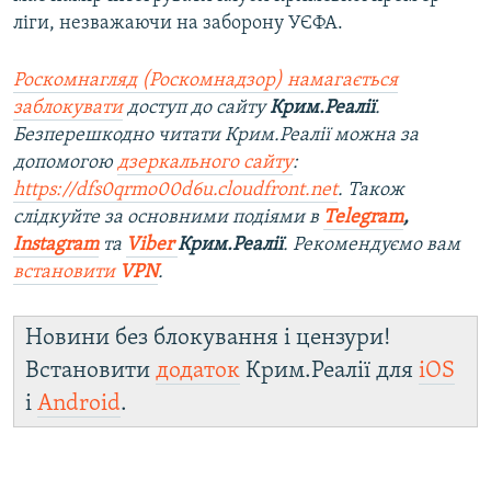
ліги, незважаючи на заборону УЄФА.
Роскомнагляд (Роскомнадзор) намагається
заблокувати
доступ до сайту
Крим.Реалії
.
Безперешкодно читати Крим.Реалії можна за
допомогою
дзеркального сайту
:
https://dfs0qrmo00d6u.cloudfront.net
. Також
слідкуйте за основними подіями в
Telegram
,
Instagram
та
Viber
Крим.Реалії
. Рекомендуємо вам
встановити
VPN
.
Новини без блокування і цензури!
Встановити
додаток
Крим.Реалії для
iOS
і
Android
.