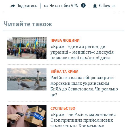
Поділитись
Читати без VPN
Follow us
Читайте також
ПРАВА ЛЮДИНИ
«Крим – єдиний регіон, де
українці – меншість»: дискусія
навколо нової пам'ятної дати
ВІЙНА ТА КРИМ
Російська влада обіцяє закрити
морський шлях українським
БпЛА до Севастополя. Чи реально
це?
СУСПІЛЬСТВО
«Крим – не Росія»: маркетплейс
Ozon припинив прийом нових
замовлень на Кримському