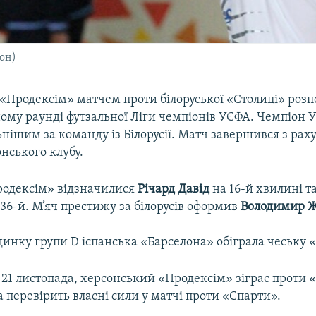
он)
«Продексім» матчем проти білоруської «Столиці» розпо
ному раунді футзальної Ліги чемпіонів УЄФА. Чемпіон 
нішим за команду із Білорусії. Матч завершився з раху
нського клубу.
родексім» відзначилися
Річард Давід
на 16-й хвилині т
 36-й. М’яч престижу за білорусів оформив
Володимир 
инку групи D іспанська «Барселона» обіграла чеську «С
 21 листопада, херсонський «Продексім» зіграє проти 
а перевірить власні сили у матчі проти «Спарти».