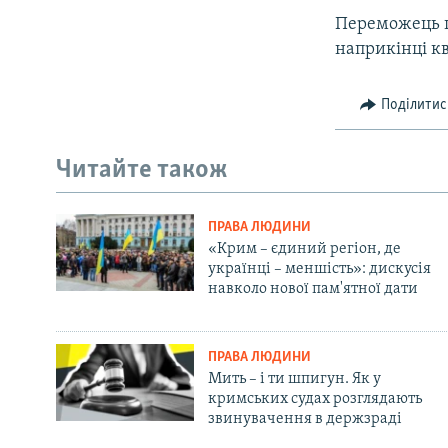
Переможець г
наприкінці кв
Поділитис
Читайте також
ПРАВА ЛЮДИНИ
«Крим – єдиний регіон, де
українці – меншість»: дискусія
навколо нової пам'ятної дати
ПРАВА ЛЮДИНИ
Мить – і ти шпигун. Як у
кримських судах розглядають
звинувачення в держзраді