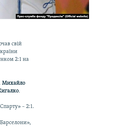
чав свій
України
нком 2:1 на
а
Михайло
Жигалко
.
парту» – 2:1.
«Барселони»,