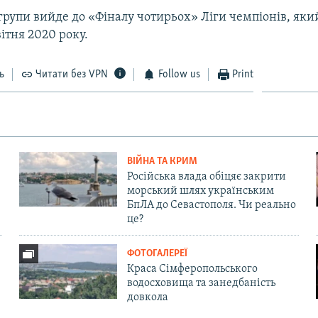
рупи вийде до «Фіналу чотирьох» Ліги чемпіонів, який
ітня 2020 року.
ь
Читати без VPN
Follow us
Print
ВІЙНА ТА КРИМ
Російська влада обіцяє закрити
морський шлях українським
БпЛА до Севастополя. Чи реально
це?
ФОТОГАЛЕРЕЇ
Краса Сімферопольського
водосховища та занедбаність
довкола