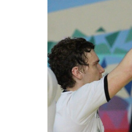
ВІДЕОУРОКИ «ELIFBE»
СВІДЧЕННЯ ОКУПАЦІЇ
УКРАЇНСЬКА ПРОБЛЕМА КРИМУ
ІНФОГРАФІКА