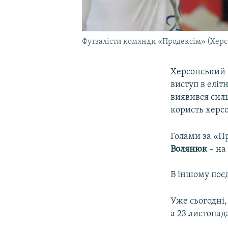
Футзалісти команди «Продексім» (Херс
Херсонський 
виступ в еліт
виявився силь
користь херсо
Голами за «П
Волянюк
– на
В іншому поєд
Уже сьогодні,
а 23 листопад