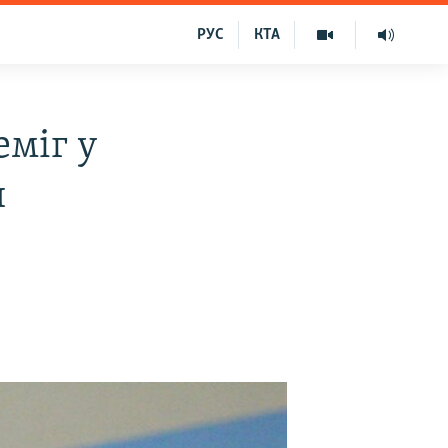
РУС
КТА
міг у
и