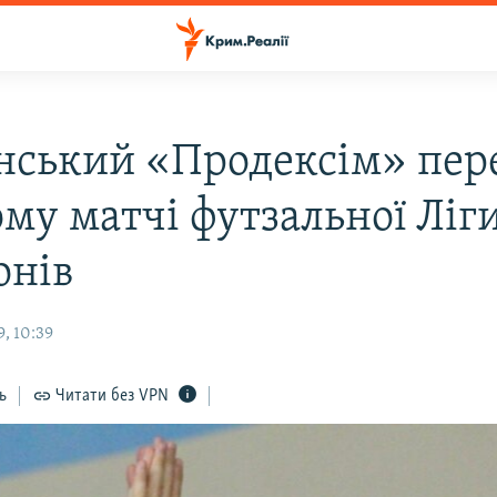
нський «Продексім» пере
му матчі футзальної Ліг
онів
, 10:39
ь
Читати без VPN