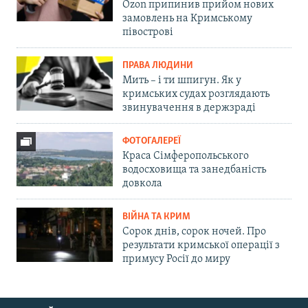
Ozon припинив прийом нових
замовлень на Кримському
півострові
ПРАВА ЛЮДИНИ
Мить – і ти шпигун. Як у
кримських судах розглядають
звинувачення в держзраді
ФОТОГАЛЕРЕЇ
Краса Сімферопольського
водосховища та занедбаність
довкола
ВІЙНА ТА КРИМ
Сорок днів, сорок ночей. Про
результати кримської операції з
примусу Росії до миру