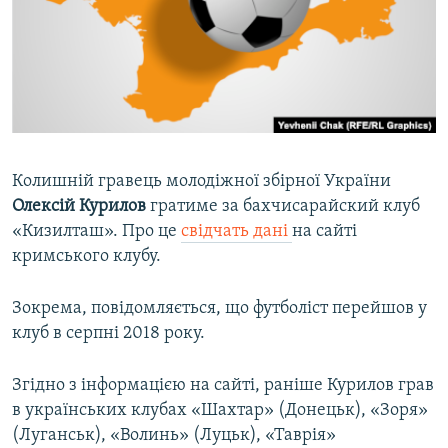
ВІДЕОУРОКИ «ELIFBE»
Русский
СВІДЧЕННЯ ОКУПАЦІЇ
Qırımtatar
УКРАЇНСЬКА ПРОБЛЕМА КРИМУ
ДОЛУЧАЙСЯ!
ІНФОГРАФІКА
Колишній гравець молодіжної збірної України
Олексій Курилов
гратиме за бахчисарайский клуб
Усі сайти RFE/RL
«Кизилташ». Про це
свідчать дані
на сайті
кримського клубу.
Зокрема, повідомляється, що футболіст перейшов у
клуб в серпні 2018 року.
Згідно з інформацією на сайті, раніше Курилов грав
в українських клубах «Шахтар» (Донецьк), «Зоря»
(Луганськ), «Волинь» (Луцьк), «Таврія»