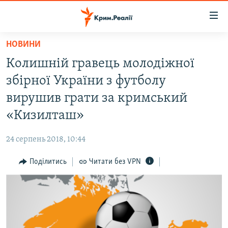
Доступність
посилання
Перейти
НОВИНИ
до
НОВИНИ
Колишній гравець молодіжної
основного
ВОДА.КРИМ
матеріалу
збірної України з футболу
ВІДЕО ТА ФОТО
Перейти
вирушив грати за кримський
до
ПОЛІТИКА
«Кизилташ»
основної
БЛОГИ
навігації
24 серпень 2018, 10:44
Перейти
ПОГЛЯД
до
Поділитись
Читати без VPN
ІНТЕРВ'Ю
пошуку
ВСЕ ЗА ДЕНЬ
СПЕЦПРОЕКТИ
ЯК ОБІЙТИ БЛОКУВАННЯ
ДЕПОРТАЦІЯ