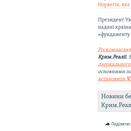
Норвегія, як
Президент У
надані країн
«фундаменту 
Роскомнагляд
Крим.Реалії
.
дзеркального
основними по
встановити
V
Новини бе
Крим.Реал
Поділитис