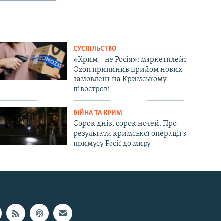
СУСПІЛЬСТВО
«Крим – не Росія»: маркетплейс
Ozon припинив прийом нових
замовлень на Кримському
півострові
ВІЙНА ТА КРИМ
Сорок днів, сорок ночей. Про
результати кримської операції з
примусу Росії до миру