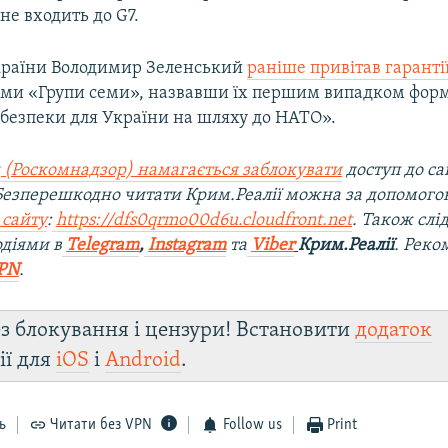
а
не входить до G7.
країни Володимир Зеленський
раніше привітав гаранті
ами «Групи семи», назвавши їх першим випадком фор
безпеки для України на шляху до НАТО».
 (Роскомнадзор) намагається заблокувати
доступ до са
 Безперешкодно читати Крим.Реалії можна за допомог
 сайту
:
https://dfs0qrmo00d6u.cloudfront.net
. Також слі
діями в
Telegram
,
Instagram
та
Viber
Крим.Реалії
. Рек
PN
.
з блокування і цензури! Встановити
додаток
ії для
iOS
і
Android
.
ь
Читати без VPN
Follow us
Print