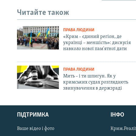
Читайте також
ПРАВА ЛЮДИНИ
«Крим – єдиний регіон, де
українці – меншість»: дискусія
навколо нової пам'ятної дати
ПРАВА ЛЮДИНИ
Мить – і ти шпигун. Як у
кримських судах розглядають
звинувачення в держзраді
Русский
ПІДТРИМКА
ІНФО
Qırımtatar
Ваше відео і фото
Крим.Реалії
ДОЛУЧАЙСЯ!