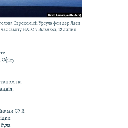
олова Єврокомісії Урсула фон дер Ляєн
час саміту НАТО у Вільнюсі, 12 липня
ути
 Офісу
станом на
андія,
.
їнами G7 й
відки
 була