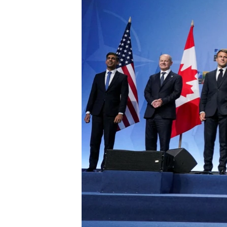
ВІДЕОУРОКИ «ELIFBE»
СВІДЧЕННЯ ОКУПАЦІЇ
УКРАЇНСЬКА ПРОБЛЕМА КРИМУ
ІНФОГРАФІКА