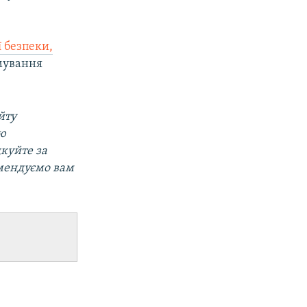
ї безпеки,
мування
йту
ою
дкуйте за
омендуємо вам