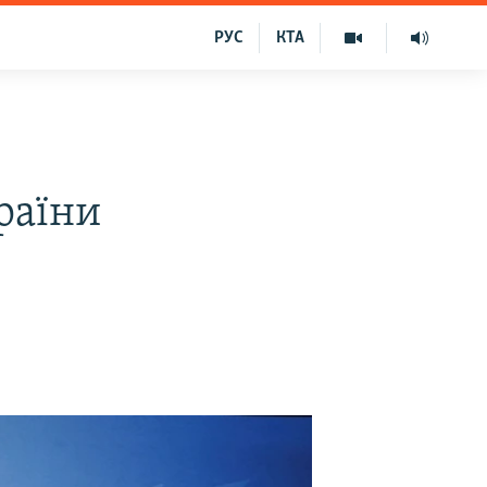
РУС
КТА
раїни