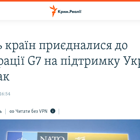
ь країн приєдналися до
рації G7 на підтримку Ук
ак
16:54
ь
Читати без VPN