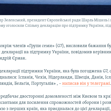
р Зеленський, президент Європейської ради Шарль Мішель і г
кому оголосили Спільну декларацію про підтримку України, під 
 окрім членів «Групи семи» (G7), висловили бажання б
 декларації на підтримку України, повідомив керівник
ндрій Єрмак.
декларації підтримки України, яка була погоджена G7, 
дналися: Іспанія, Чехія, Нідерланди, Швеція, Данія, Ісл
ляндія, Бельгія, Португалія» , –
написав він у телеграмі
ередбачає двосторонні домовленості між Києвом та кра
сантами для посилення спроможностей оборони і роз
єю з перших країн, яка приєдналася до цієї декларації,