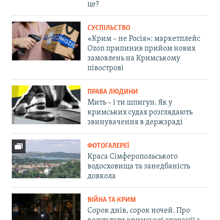
це?
СУСПІЛЬСТВО
«Крим – не Росія»: маркетплейс
Ozon припинив прийом нових
замовлень на Кримському
півострові
ПРАВА ЛЮДИНИ
Мить – і ти шпигун. Як у
кримських судах розглядають
звинувачення в держзраді
ФОТОГАЛЕРЕЇ
Краса Сімферопольського
водосховища та занедбаність
довкола
ВІЙНА ТА КРИМ
Сорок днів, сорок ночей. Про