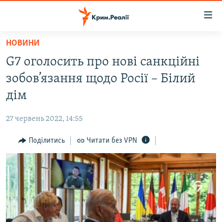
Доступність
посилання
Перейти
НОВИНИ
до
НОВИНИ
G7 оголосить про нові санкційні
основного
ВОДА.КРИМ
матеріалу
зобов’язання щодо Росії – Білий
ВІДЕО ТА ФОТО
Перейти
дім
до
ПОЛІТИКА
основної
27 червень 2022, 14:55
БЛОГИ
навігації
Перейти
Поділитись
Читати без VPN
ПОГЛЯД
до
ІНТЕРВ'Ю
пошуку
ВСЕ ЗА ДЕНЬ
СПЕЦПРОЕКТИ
ЯК ОБІЙТИ БЛОКУВАННЯ
ДЕПОРТАЦІЯ