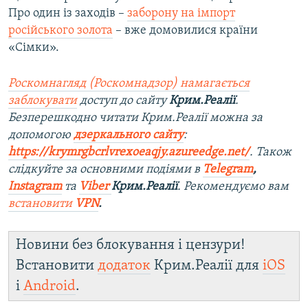
Про один із заходів –
заборону на імпорт
російського золота
– вже домовилися країни
«Сімки».
Роскомнагляд (Роскомнадзор) намагається
заблокувати
доступ до сайту
Крим.Реалії
.
Безперешкодно читати Крим.Реалії можна за
допомогою
дзеркального сайту
:
https://krymrgbcrlvrexoeaqjy.azureedge.net/
. Також
слідкуйте за основними подіями в
Telegram
,
Instagram
та
Viber
Крим.Реалії
. Рекомендуємо вам
встановити
VPN
.
Новини без блокування і цензури!
Встановити
додаток
Крим.Реалії для
iOS
і
Android
.