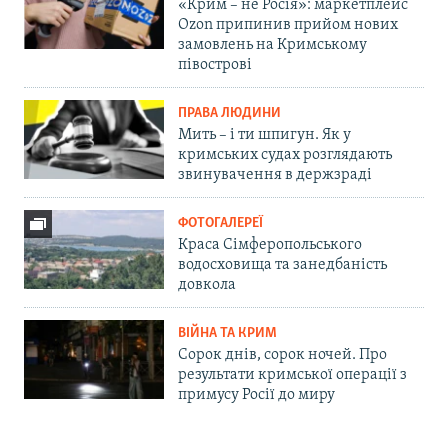
«Крим – не Росія»: маркетплейс
Ozon припинив прийом нових
замовлень на Кримському
півострові
ПРАВА ЛЮДИНИ
Мить – і ти шпигун. Як у
кримських судах розглядають
звинувачення в держзраді
ФОТОГАЛЕРЕЇ
Краса Сімферопольського
водосховища та занедбаність
довкола
ВІЙНА ТА КРИМ
Сорок днів, сорок ночей. Про
результати кримської операції з
примусу Росії до миру