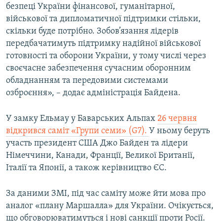
безпеці України фінансової, гуманітарної,
військової та дипломатичної підтримки стільки,
скільки буде потрібно. Зобов’язання лідерів
передбачатимуть підтримку надійної військової
готовності та оборони України, у тому числі через
своєчасне забезпечення сучасним оборонним
обладнанням та передовими системами
озброєння», – додає адміністрація Байдена.
У замку Ельмау у Баварських Альпах
26 червня
відкрився саміт «Групи семи» (G7).
У ньому беруть
участь президент США Джо Байден та лідери
Німеччини, Канади, Франції, Великої Британії,
Італії та Японії, а також керівництво ЄС.
За даними ЗМІ, під час саміту може йти мова про
аналог «плану Маршалла» для України. Очікується,
що обговорюватимуться і нові санкції проти Росії.