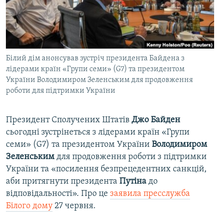
ВІДЕОУРОКИ «ELIFBE»
Русский
СВІДЧЕННЯ ОКУПАЦІЇ
Qırımtatar
УКРАЇНСЬКА ПРОБЛЕМА КРИМУ
Білий дім анонсував зустріч президента Байдена з
ДОЛУЧАЙСЯ!
ІНФОГРАФІКА
лідерами країн «Групи семи» (G7) та президентом
України Володимиром Зеленським для продовження
роботи для підтримки України
Усі сайти RFE/RL
Президент Сполучених Штатів
Джо Байден
сьогодні зустрінеться з лідерами країн «Групи
семи» (G7) та президентом України
Володимиром
Зеленським
для продовження роботи з підтримки
України та «посилення безпрецедентних санкцій,
аби притягнути президента
Путіна
до
відповідальності». Про це
заявила пресслужба
Білого дому
27 червня.