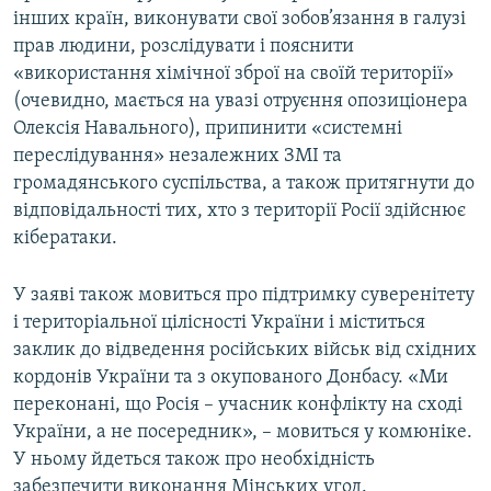
інших країн, виконувати свої зобов’язання в галузі
прав людини, розслідувати і пояснити
«використання хімічної зброї на своїй території»
(очевидно, мається на увазі отруєння опозиціонера
Олексія Навального), припинити «системні
переслідування» незалежних ЗМІ та
громадянського суспільства, а також притягнути до
відповідальності тих, хто з території Росії здійснює
кібератаки.
У заяві також мовиться про підтримку суверенітету
і територіальної цілісності України і міститься
заклик до відведення російських військ від східних
кордонів України та з окупованого Донбасу. «Ми
переконані, що Росія – учасник конфлікту на сході
України, а не посередник», – мовиться у комюніке.
У ньому йдеться також про необхідність
забезпечити виконання Мінських угод.