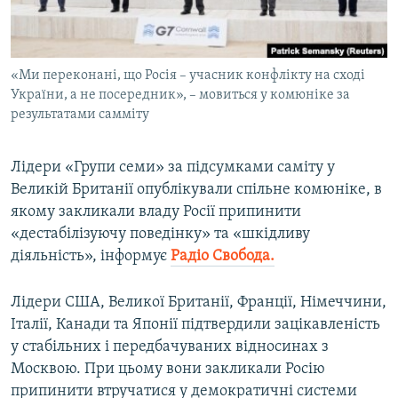
ВІДЕОУРОКИ «ELIFBE»
Русский
СВІДЧЕННЯ ОКУПАЦІЇ
Qırımtatar
«Ми переконані, що Росія – учасник конфлікту на сході
УКРАЇНСЬКА ПРОБЛЕМА КРИМУ
України, а не посередник», – мовиться у комюніке за
ДОЛУЧАЙСЯ!
ІНФОГРАФІКА
результатами самміту
Лідери «Групи семи» за підсумками саміту у
Великій Британії опублікували спільне комюніке, в
Усі сайти RFE/RL
якому закликали владу Росії припинити
«дестабілізуючу поведінку» та «шкідливу
діяльність», інформує
Радіо Свобода.
Лідери США, Великої Британії, Франції, Німеччини,
Італії, Канади та Японії підтвердили зацікавленість
у стабільних і передбачуваних відносинах з
Москвою. При цьому вони закликали Росію
припинити втручатися у демократичні системи