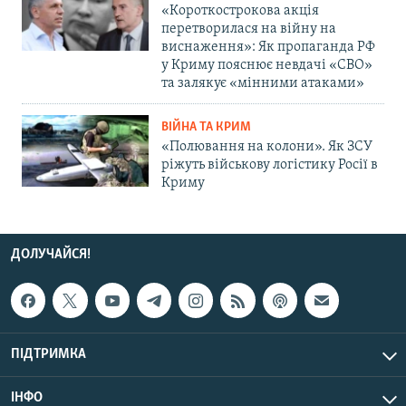
«Короткострокова акція
перетворилася на війну на
виснаження»: Як пропаганда РФ
у Криму пояснює невдачі «СВО»
та залякує «мінними атаками»
ВІЙНА ТА КРИМ
«Полювання на колони». Як ЗСУ
ріжуть військову логістику Росії в
Криму
ДОЛУЧАЙСЯ!
ПІДТРИМКА
ІНФО