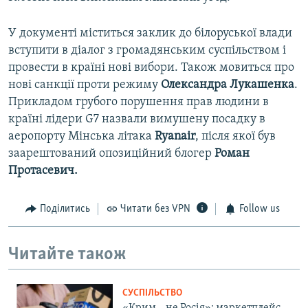
У документі міститься заклик до білоруської влади
вступити в діалог з громадянським суспільством і
провести в країні нові вибори. Також мовиться про
нові санкції проти режиму
Олександра Лукашенка
.
Прикладом грубого порушення прав людини в
країні лідери G7 назвали вимушену посадку в
аеропорту Мінська літака
Ryanair
, після якої був
заарештований опозиційний блогер
Роман
Протасевич.
Поділитись
Читати без VPN
Follow us
Читайте також
СУСПІЛЬСТВО