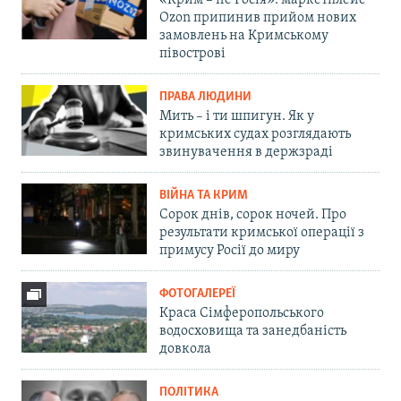
«Крим – не Росія»: маркетплейс
Ozon припинив прийом нових
замовлень на Кримському
півострові
ПРАВА ЛЮДИНИ
Мить – і ти шпигун. Як у
кримських судах розглядають
звинувачення в держзраді
ВІЙНА ТА КРИМ
Сорок днів, сорок ночей. Про
результати кримської операції з
примусу Росії до миру
ФОТОГАЛЕРЕЇ
Краса Сімферопольського
водосховища та занедбаність
довкола
ПОЛІТИКА