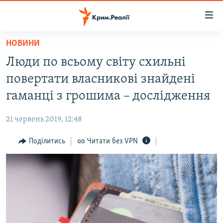
Доступність
посилання
Перейти
НОВИНИ
до
НОВИНИ
Люди по всьому світу схильні
основного
ВОДА.КРИМ
матеріалу
повертати власникові знайдені
ВІДЕО ТА ФОТО
Перейти
гаманці з грошима – дослідження
до
ПОЛІТИКА
основної
21 червень 2019, 12:48
БЛОГИ
навігації
Перейти
Поділитись
Читати без VPN
ПОГЛЯД
до
ІНТЕРВ'Ю
пошуку
ВСЕ ЗА ДЕНЬ
СПЕЦПРОЕКТИ
ЯК ОБІЙТИ БЛОКУВАННЯ
ДЕПОРТАЦІЯ