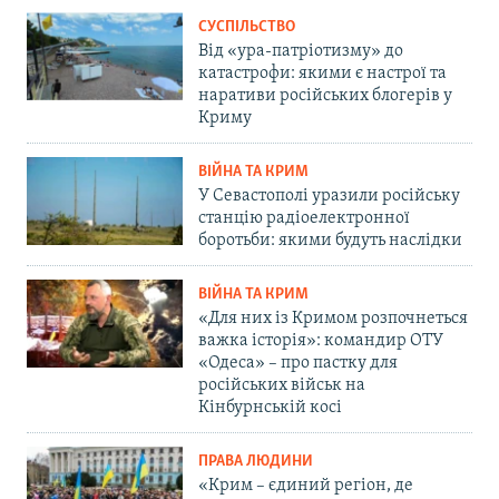
СУСПІЛЬСТВО
Від «ура-патріотизму» до
катастрофи: якими є настрої та
наративи російських блогерів у
Криму
ВІЙНА ТА КРИМ
У Севастополі уразили російську
станцію радіоелектронної
боротьби: якими будуть наслідки
ВІЙНА ТА КРИМ
«Для них із Кримом розпочнеться
важка історія»: командир ОТУ
«Одеса» – про пастку для
російських військ на
Кінбурнській косі
ПРАВА ЛЮДИНИ
«Крим – єдиний регіон, де