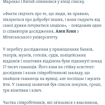
Марокко і Китай опинилися у кінці списку.
«Факти свідчать про те, що люди, як правило,
піклуються про добробут інших, і вони гидують від
самої думки почуватися злодієм», – повідомив один
із співавторів дослідження,
Ален Конн
з
Мічиганського університету.
У перебігу дослідження у приміщеннях банків,
театрів, музеїв, готелів, судів, поліцейських
відділків і поштових відділень були підкинуті понад
17 тисяч гаманців. Його клав на стійку асистент-
дослідник і казав співробітникові закладу, що
знайшов гаманець на вулиці, але поспішає і мусить
йти. У гаманці зазвичай був список покупок, гроші,
три візитівки і ключ.
Частка співробітників, які зв’язалися з власником,