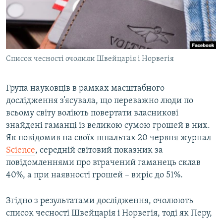
ВІДЕОУРОКИ «ELIFBE»
Русский
СВІДЧЕННЯ ОКУПАЦІЇ
Qırımtatar
УКРАЇНСЬКА ПРОБЛЕМА КРИМУ
Список чесності очолили Швейцарія і Норвегія
ДОЛУЧАЙСЯ!
ІНФОГРАФІКА
Група науковців в рамках масштабного
дослідження з’ясувала, що переважно люди по
Усі сайти RFE/RL
всьому світу воліють повертати власникові
знайдені гаманці із великою сумою грошей в них.
Як повідомив на своїх шпальтах 20 червня журнал
Science
, середній світовий показник за
повідомленнями про втрачений гаманець склав
40%, а при наявності грошей – виріс до 51%.
Згідно з результатами дослідження, очолюють
список чесності Швейцарія і Норвегія, тоді як Перу,