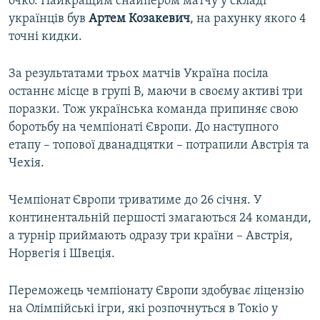
очко. Найкращим снайпером матчу у складі
українців був
Артем Козакевич
, на рахунку якого 4
точні кидки.
За результатами трьох матчів Україна посіла
останнє місце в групі B, маючи в своєму активі три
поразки. Тож українська команда припиняє свою
боротьбу на чемпіонаті Європи. До наступного
етапу – топової дванадцятки – потрапили Австрія та
Чехія.
Чемпіонат Європи триватиме до 26 січня. У
континентальній першості змагаються 24 команди,
а турнір приймають одразу три країни – Австрія,
Норвегія і Швеція.
Переможець чемпіонату Європи здобуває ліцензію
на Олімпійські ігри, які розпочнуться в Токіо у