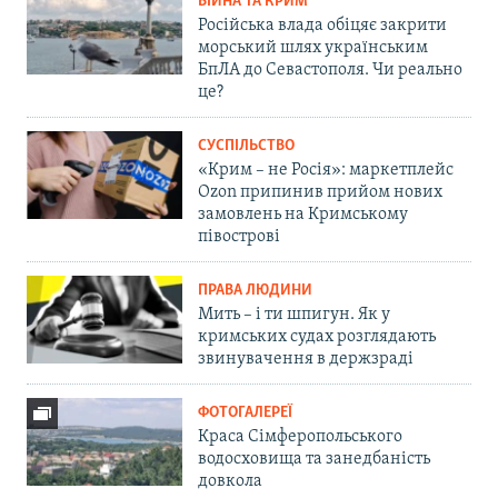
ВІЙНА ТА КРИМ
Російська влада обіцяє закрити
морський шлях українським
БпЛА до Севастополя. Чи реально
це?
СУСПІЛЬСТВО
«Крим – не Росія»: маркетплейс
Ozon припинив прийом нових
замовлень на Кримському
півострові
ПРАВА ЛЮДИНИ
Мить – і ти шпигун. Як у
кримських судах розглядають
звинувачення в держзраді
ФОТОГАЛЕРЕЇ
Краса Сімферопольського
водосховища та занедбаність
довкола