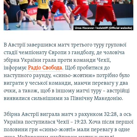
ВІДЕОУРОКИ «ELIFBE»
Русский
СВІДЧЕННЯ ОКУПАЦІЇ
Qırımtatar
УКРАЇНСЬКА ПРОБЛЕМА КРИМУ
ДОЛУЧАЙСЯ!
ІНФОГРАФІКА
В Австрії завершився матч третього туру групової
стадії чемпіонату Європи з гандболу, де чоловіча
збірна України грала проти команди Чехії,
Усі сайти RFE/RL
інформує
Радіо Свобода
. Щоб пробитися до
наступного раунду, «синьо-жовтим» потрібно було
виграти у чеської команди, маючи перевагу у два
очки, а також, щоб в іншому матчі туру – австрійці
виявилися сильнішими за Північну Македонію.
Збірна Австрії виграла матч з рахунком 32:28, а ось
Україна поступилася Чехії – 19:23. Хоча після першої
половини гри «синьо-жовті» мали перевагу в одне