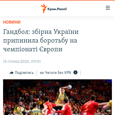
Доступність
посилання
Перейти
НОВИНИ
до
НОВИНИ
Гандбол: збірна України
основного
ВОДА.КРИМ
матеріалу
припинила боротьбу на
ВІДЕО ТА ФОТО
Перейти
чемпіонаті Європи
до
ПОЛІТИКА
основної
15 січень 2020, 09:01
БЛОГИ
навігації
Перейти
Поділитись
Читати без VPN
ПОГЛЯД
до
ІНТЕРВ'Ю
пошуку
ВСЕ ЗА ДЕНЬ
СПЕЦПРОЕКТИ
ЯК ОБІЙТИ БЛОКУВАННЯ
ДЕПОРТАЦІЯ