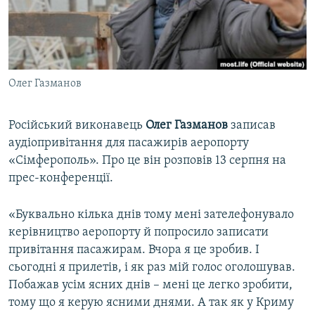
ВІДЕОУРОКИ «ELIFBE»
Русский
СВІДЧЕННЯ ОКУПАЦІЇ
Qırımtatar
УКРАЇНСЬКА ПРОБЛЕМА КРИМУ
Олег Газманов
ДОЛУЧАЙСЯ!
ІНФОГРАФІКА
Російський виконавець
Олег Газманов
записав
аудіопривітання для пасажирів аеропорту
Усі сайти RFE/RL
«Сімферополь». Про це він розповів 13 серпня на
прес-конференції.
«Буквально кілька днів тому мені зателефонувало
керівництво аеропорту й попросило записати
привітання пасажирам. Вчора я це зробив. І
сьогодні я прилетів, і як раз мій голос оголошував.
Побажав усім ясних днів – мені це легко зробити,
тому що я керую ясними днями. А так як у Криму