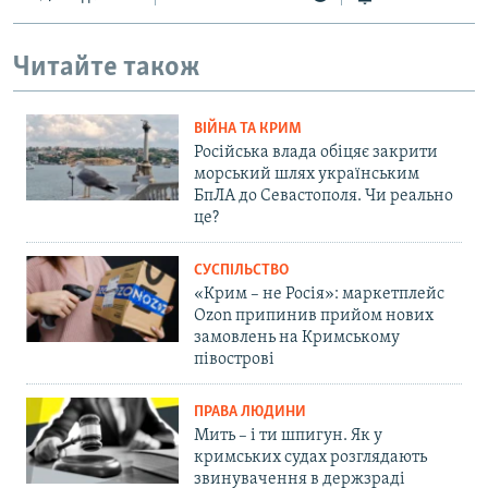
Читайте також
ВІЙНА ТА КРИМ
Російська влада обіцяє закрити
морський шлях українським
БпЛА до Севастополя. Чи реально
це?
СУСПІЛЬСТВО
«Крим – не Росія»: маркетплейс
Ozon припинив прийом нових
замовлень на Кримському
півострові
ПРАВА ЛЮДИНИ
Мить – і ти шпигун. Як у
кримських судах розглядають
звинувачення в держзраді