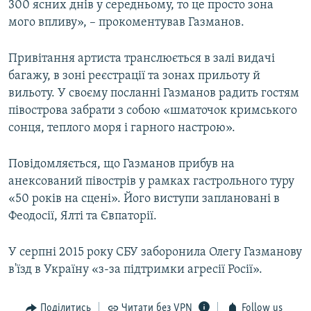
300 ясних днів у середньому, то це просто зона
мого впливу», – прокоментував Газманов.
Привітання артиста транслюється в залі видачі
багажу, в зоні реєстрації та зонах прильоту й
вильоту. У своєму посланні Газманов радить гостям
півострова забрати з собою «шматочок кримського
сонця, теплого моря і гарного настрою».
Повідомляється, що Газманов прибув на
анексований півострів у рамках гастрольного туру
«50 років на сцені». Його виступи заплановані в
Феодосії, Ялті та Євпаторії.
У серпні 2015 року СБУ заборонила Олегу Газманову
в'їзд в Україну «з-за підтримки агресії Росії».
Поділитись
Читати без VPN
Follow us