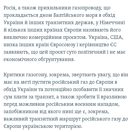
Росія, а також прихильники газопроводу, що
прокладається дном Балтійського моря в обхід
України й інших транзитних держав, у Німеччині
й кількох інших країнах Європи називають його
виключно комерційним проєктом. Україна, США,
низка інших країн Євросоюзу і керівництво ЄС
заявляють, що цей проєкт суто політичний і не має
економічного обґрунтування.
Критики газогону, зокрема, звертають увагу, що він
має на меті пустити російський газ до Європи в
обхід України та потенційно позбавити її значних
сум плати за транзит, а також зробити її вразливою
перед можливим російським воєнним нападом,
запобіжником від якого нині ще є, зокрема,
важливий транзитний маршрут російського газу до
Європи українською територією.