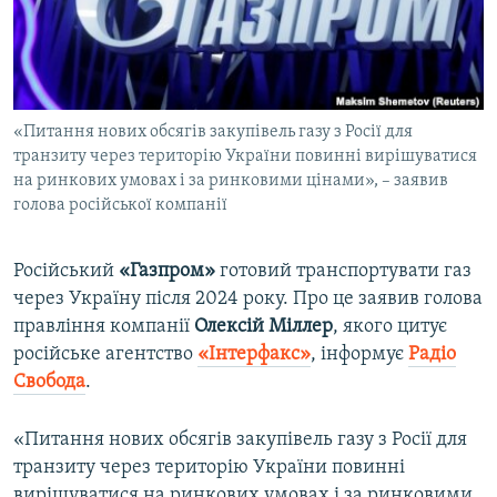
ВІДЕОУРОКИ «ELIFBE»
Русский
СВІДЧЕННЯ ОКУПАЦІЇ
Qırımtatar
УКРАЇНСЬКА ПРОБЛЕМА КРИМУ
«Питання нових обсягів закупівель газу з Росії для
ДОЛУЧАЙСЯ!
ІНФОГРАФІКА
транзиту через територію України повинні вирішуватися
на ринкових умовах і за ринковими цінами», – заявив
голова російської компанії
Усі сайти RFE/RL
Російський
«Газпром»
готовий транспортувати газ
через Україну після 2024 року. Про це заявив голова
правління компанії
Олексій Міллер
, якого цитує
російське агентство
«Інтерфакс»
, інформує
Радіо
Свобода
.​
«Питання нових обсягів закупівель газу з Росії для
транзиту через територію України повинні
вирішуватися на ринкових умовах і за ринковими