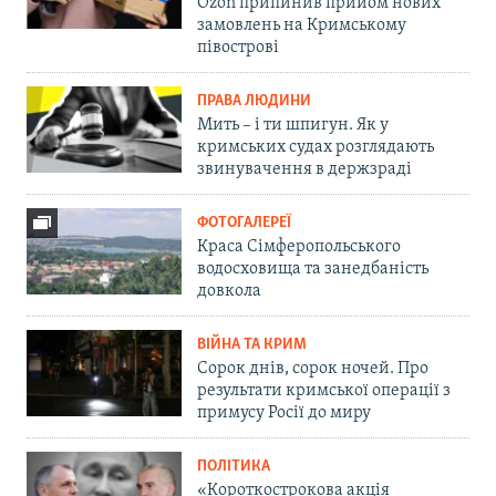
Ozon припинив прийом нових
замовлень на Кримському
півострові
ПРАВА ЛЮДИНИ
Мить – і ти шпигун. Як у
кримських судах розглядають
звинувачення в держзраді
ФОТОГАЛЕРЕЇ
Краса Сімферопольського
водосховища та занедбаність
довкола
ВІЙНА ТА КРИМ
Сорок днів, сорок ночей. Про
результати кримської операції з
примусу Росії до миру
ПОЛІТИКА
«Короткострокова акція