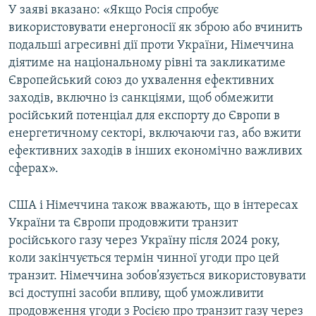
У заяві вказано: «Якщо Росія спробує
використовувати енергоносії як зброю або вчинить
подальші агресивні дії проти України, Німеччина
діятиме на національному рівні та закликатиме
Європейський союз до ухвалення ефективних
заходів, включно із санкціями, щоб обмежити
російський потенціал для експорту до Європи в
енергетичному секторі, включаючи газ, або вжити
ефективних заходів в інших економічно важливих
сферах».
США і Німеччина також вважають, що в інтересах
України та Європи продовжити транзит
російського газу через Україну після 2024 року,
коли закінчується термін чинної угоди про цей
транзит. Німеччина зобов’язується використовувати
всі доступні засоби впливу, щоб уможливити
продовження угоди з Росією про транзит газу через