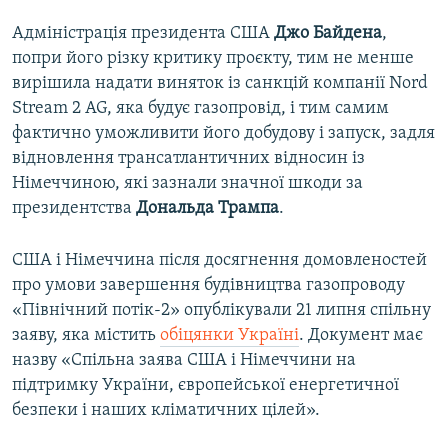
Адміністрація президента США
Джо Байдена
,
попри його різку критику проєкту, тим не менше
вирішила надати виняток із санкцій компанії Nord
Stream 2 AG, яка будує газопровід, і тим самим
фактично уможливити його добудову і запуск, задля
відновлення трансатлантичних відносин із
Німеччиною, які зазнали значної шкоди за
президентства
Дональда Трампа
.
США і Німеччина після досягнення домовленостей
про умови завершення будівництва газопроводу
«Північний потік-2» опублікували 21 липня спільну
заяву, яка містить
обіцянки Україні
. Документ має
назву «Спільна заява США і Німеччини на
підтримку України, європейської енергетичної
безпеки і наших кліматичних цілей».