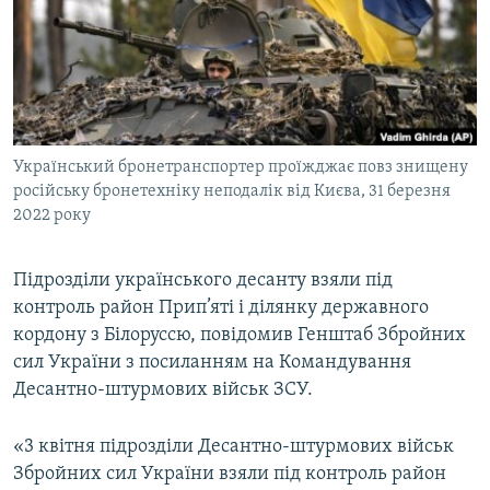
ВІДЕОУРОКИ «ELIFBE»
Русский
СВІДЧЕННЯ ОКУПАЦІЇ
Qırımtatar
УКРАЇНСЬКА ПРОБЛЕМА КРИМУ
ДОЛУЧАЙСЯ!
ІНФОГРАФІКА
Український бронетранспортер проїжджає повз знищену
російську бронетехніку неподалік від Києва, 31 березня
2022 року
Усі сайти RFE/RL
Підрозділи українського десанту взяли під
контроль район Прип’яті і ділянку державного
кордону з Білоруссю, повідомив Генштаб Збройних
сил України з посиланням на Командування
Десантно-штурмових військ ЗСУ.
«3 квітня підрозділи Десантно-штурмових військ
Збройних сил України взяли під контроль район