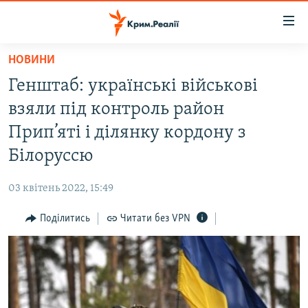
Доступність
посилання
Перейти
НОВИНИ
до
НОВИНИ
Генштаб: українські військові
основного
ВОДА.КРИМ
матеріалу
взяли під контроль район
ВІДЕО ТА ФОТО
Перейти
Прип’яті і ділянку кордону з
до
ПОЛІТИКА
Білоруссю
основної
БЛОГИ
навігації
03 квітень 2022, 15:49
Перейти
ПОГЛЯД
до
Поділитись
Читати без VPN
ІНТЕРВ'Ю
пошуку
ВСЕ ЗА ДЕНЬ
СПЕЦПРОЕКТИ
ЯК ОБІЙТИ БЛОКУВАННЯ
ДЕПОРТАЦІЯ