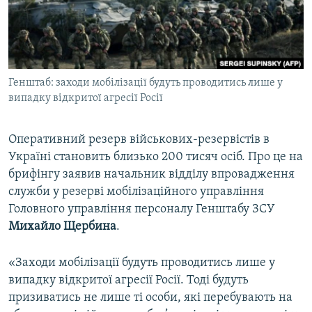
ВІДЕОУРОКИ «ELIFBE»
Русский
СВІДЧЕННЯ ОКУПАЦІЇ
Qırımtatar
УКРАЇНСЬКА ПРОБЛЕМА КРИМУ
Генштаб: заходи мобілізації будуть проводитись лише у
ДОЛУЧАЙСЯ!
ІНФОГРАФІКА
випадку відкритої агресії Росії
Оперативний резерв військових-резервістів в
Усі сайти RFE/RL
Україні становить близько 200 тисяч осіб. Про це на
брифінгу заявив начальник відділу впровадження
служби у резерві мобілізаційного управління
Головного управління персоналу Генштабу ЗСУ
Михайло Щербина
.
«Заходи мобілізації будуть проводитись лише у
випадку відкритої агресії Росії. Тоді будуть
призиватись не лише ті особи, які перебувають на