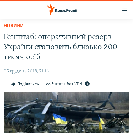
Доступність
посилання
Перейти
НОВИНИ
до
НОВИНИ
Генштаб: оперативний резерв
основного
ВОДА.КРИМ
матеріалу
України становить близько 200
ВІДЕО ТА ФОТО
Перейти
тисяч осіб
до
ПОЛІТИКА
основної
05 грудень 2018, 21:16
БЛОГИ
навігації
Перейти
Поділитись
Читати без VPN
ПОГЛЯД
до
ІНТЕРВ'Ю
пошуку
ВСЕ ЗА ДЕНЬ
СПЕЦПРОЕКТИ
ЯК ОБІЙТИ БЛОКУВАННЯ
ДЕПОРТАЦІЯ