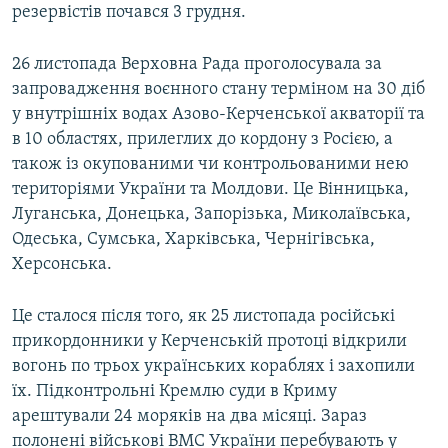
резервістів почався 3 грудня.
26 листопада Верховна Рада проголосувала за
запровадження воєнного стану терміном на 30 діб
у внутрішніх водах Азово-Керченської акваторії та
в 10 областях, прилеглих до кордону з Росією, а
також із окупованими чи контрольованими нею
територіями України та Молдови. Це Вінницька,
Луганська, Донецька, Запорізька, Миколаївська,
Одеська, Сумська, Харківська, Чернігівська,
Херсонська.
Це сталося після того, як 25 листопада російські
прикордонники у Керченській протоці відкрили
вогонь по трьох українських кораблях і захопили
їх. Підконтрольні Кремлю суди в Криму
арештували 24 моряків на два місяці. Зараз
полонені військові ВМС України перебувають у